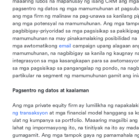
maaaring lubos na mapahusay ng isang CRM ang mga p
pagsentro ng datos ng mga mamumuhunan at pagsuba
ang mga firm ng malinaw na pag-unawa sa kanilang pi
ang mga potensyal na mamumuhunan. Ang mga tampok 
pagbibigay-priyoridad sa mga pagsisikap sa pakikipa
mamumuhunan na may pinakamalaking posibilidad na m
mga awtomatikong 
email
 campaign upang alagaan ang
mamumuhunan, na nagbibigay sa kanila ng kaugnay n
integrasyon sa mga kasangkapan para sa awtomasyon
sa mga pagsisikap sa pangangalap ng pondo, na nagbi
partikular na segment ng mamumuhunan gamit ang in
Pagsentro ng datos at kaalaman
Ang mga private equity firm ay lumilikha ng napakalak
ng transaksyon
 at mga financial model hanggang sa
ulat ng kumpanya sa portfolio. Maaaring magsilbi ang
lahat ng impormasyong ito, na tinitiyak na ito ay ma
gumagamit. Ang mga tampok gaya ng pamamahala ng d