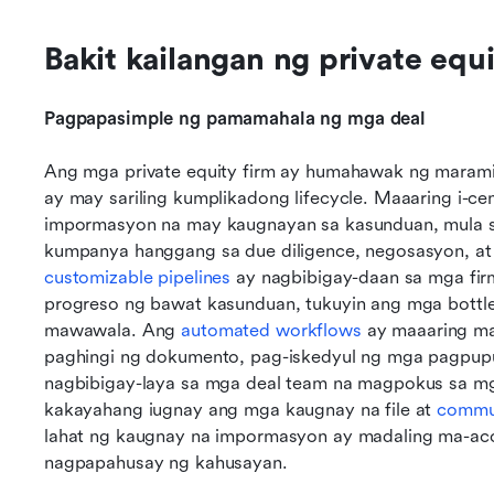
Bakit kailangan ng private eq
Pagpapasimple ng pamamahala ng mga deal
Ang mga private equity firm ay humahawak ng marami
ay may sariling kumplikadong lifecycle. Maaaring i-cen
impormasyon na may kaugnayan sa kasunduan, mula sa
customizable pipelines
 ay nagbibigay-daan sa mga fi
progreso ng bawat kasunduan, tukuyin ang mga bottlen
mawawala. Ang 
automated workflows
 ay maaaring ma
paghingi ng dokumento, pag-iskedyul ng mga pagpupulo
nagbibigay-laya sa mga deal team na magpokus sa mg
kakayahang iugnay ang mga kaugnay na file at 
commu
lahat ng kaugnay na impormasyon ay madaling ma-acc
nagpapahusay ng kahusayan.