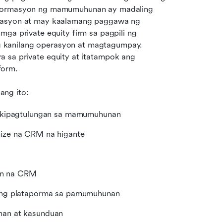
mpormasyon ng mamumuhunan ay madaling 
orasyon at may kaalamang paggawa ng 
desisyon. Layunin ng blog post na ito na gabayan ang mga private equity firm sa pagpili ng 
g kanilang operasyon at magtagumpay. 
 sa private equity at itatampok ang 
form.
ang ito:
kikipagtulungan sa mamumuhunan
ize na CRM na higante
yon na CRM
ong plataporma sa pamumuhunan
an at kasunduan