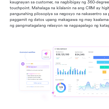
kaugnayan sa customer, na nagbibigay ng 360-degree 
touchpoint. Mahalaga na kilalanin na ang CRM ay higit 
pangunahing pilosopiya sa negosyo na nakasentro sa p
paggamit ng datos upang makagawa ng may kaalamang
ng pangmatagalang relasyon na nagpapalago ng kata