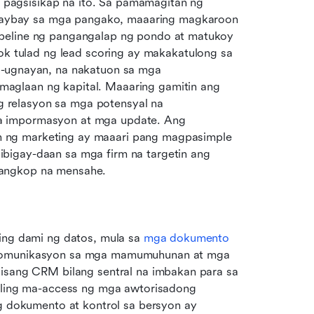
agsisikap na ito. Sa pamamagitan ng 
ybay sa mga pangako, maaaring magkaroon 
peline ng pangangalap ng pondo at matukoy 
tulad ng lead scoring ay makakatulong sa 
g-ugnayan, na nakatuon sa mga 
aglaan ng kapital. Maaaring gamitin ang 
 relasyon sa mga potensyal na 
a impormasyon at mga update. Ang 
 ng marketing ay maaari pang magpasimple 
bigay-daan sa mga firm na targetin ang 
iangkop na mensahe.
ing dami ng datos, mula sa 
mga dokumento 
 komunikasyon sa mga mamumuhunan at mga 
 isang CRM bilang sentral na imbakan para sa 
daling ma-access ng mga awtorisadong 
okumento at kontrol sa bersyon ay 