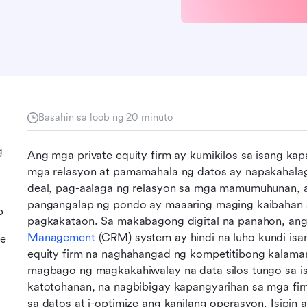
Basahin sa loob ng 20 minuto
g
Ang mga private equity firm ay kumikilos sa isang ka
mga relasyon at pamamahala ng datos ay napakahala
deal, pag-aalaga ng relasyon sa mga mamumuhunan, a
pangangalap ng pondo ay maaaring maging kaibahan 
p
pagkakataon. Sa makabagong digital na panahon, ang
Management
 (CRM) system ay hindi na luho kundi isa
te
equity firm na naghahangad ng kompetitibong kalam
magbago ng magkakahiwalay na data silos tungo sa i
katotohanan, na nagbibigay kapangyarihan sa mga fi
sa datos at i-optimize ang kanilang operasyon. Isipin