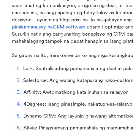
saan lahat ng komunikasyon, progreso ng deal, at i
naa-access, na nagpapalago ng tuloy-tuloy na kolab
pinakamahusay na
CRM software
 upang i-optimize an
Susuriin natin ang pangunahing benepisyo ng CRM para
mahahalagang tampok na dapat hanapin sa isang plat
Sa gabay na ito, irerekomenda ko ang mga kasangkap
Lark: Sentralisadong pamamahala ng deal at pa
Salesforce: Ang walang katapusang nako-custom
Affinity: Awtomatikong katalinuhan sa relasyon
4Degrees: Isang pinasimple, nakatuon-sa-relas
Dynamo CRM: Ang layunin-ginawang alternatib
Altvia: Pinagsamang pamamahala ng mamumuhun