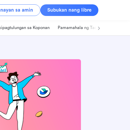
nayan sa amin
Subukan nang libre
kipagtulungan sa Koponan
Pamamahala ng Tao
Retail
Pa