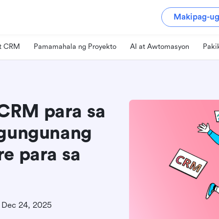
Makipag-ug
at CRM
Pamamahala ng Proyekto
AI at Awtomasyon
Paki
CRM para sa
ngungunang
re para sa
Dec 24, 2025