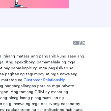
paligirang mataas ang panganib kung saan ang 
ga. Ang epektibong pamamahala ng mga 
t pagpapasimple ng mga pagsisikap sa 
sa pagitan ng tagumpay at mga nawalang 
 matatag na 
Customer Relationship 
ng pangangailangan para sa mga private 
angan. Ang tamang CRM ay maaaring 
sang pinag-isang pinagmumulan ng 
rm na gumawa ng mga desisyong nakabatay 
 ang pagkakaroon ng sentralisadong hub kung 