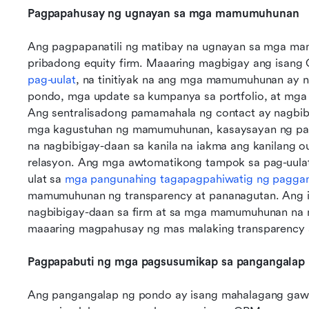
Pagpapahusay ng ugnayan sa mga mamumuhunan
Ang pagpapanatili ng matibay na ugnayan sa mga ma
pag-uulat
, na tinitiyak na ang mga mamumuhunan ay n
pondo, mga update sa kumpanya sa portfolio, at mga
Ang sentralisadong pamamahala ng contact ay nagbib
mga kagustuhan ng mamumuhunan, kasaysayan ng pam
na nagbibigay-daan sa kanila na iakma ang kanilang o
relasyon. Ang mga awtomatikong tampok sa pag-uulat
ulat sa 
mga pangunahing tagapagpahiwatig ng pagga
mamumuhunan ng transparency at pananagutan. Ang i
nagbibigay-daan sa firm at sa mga mamumuhunan na 
maaaring magpahusay ng mas malaking transparency a
Pagpapabuti ng mga pagsusumikap sa pangangalap
Ang pangangalap ng pondo ay isang mahalagang gawain