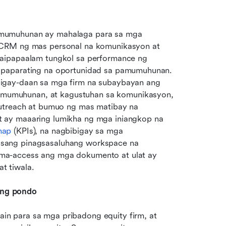
mumuhunan ay mahalaga para sa mga 
pribadong equity firm. Maaaring magbigay ang isang CRM ng mas personal na komunikasyon at 
aipapaalam tungkol sa performance ng 
 paparating na oportunidad sa pamumuhunan. 
igay-daan sa mga firm na subaybayan ang 
umuhunan, at kagustuhan sa komunikasyon, 
utreach at bumuo ng mas matibay na 
 ay maaaring lumikha ng mga iniangkop na 
nap
 (KPIs), na nagbibigay sa mga 
sang pinagsasaluhang workspace na 
ma-access ang mga dokumento at ulat ay 
t tiwala.
 ng pondo
 para sa mga pribadong equity firm, at 