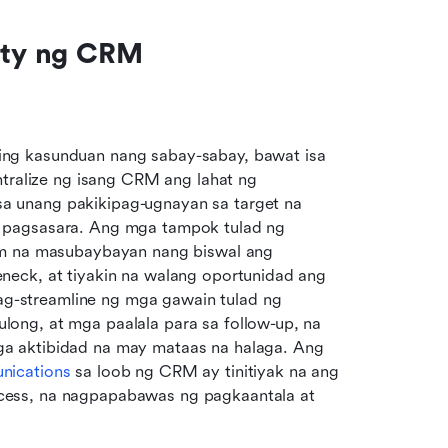
uity ng CRM
ng kasunduan nang sabay-sabay, bawat isa 
tralize ng isang CRM ang lahat ng 
 unang pakikipag-ugnayan sa target na 
kumpanya hanggang sa due diligence, negosasyon, at pagsasara. Ang mga tampok tulad ng 
rm na masubaybayan nang biswal ang 
eck, at tiyakin na walang oportunidad ang 
g-streamline ng mga gawain tulad ng 
ng, at mga paalala para sa follow-up, na 
a aktibidad na may mataas na halaga. Ang 
nications
 sa loob ng CRM ay tinitiyak na ang 
ess, na nagpapabawas ng pagkaantala at 