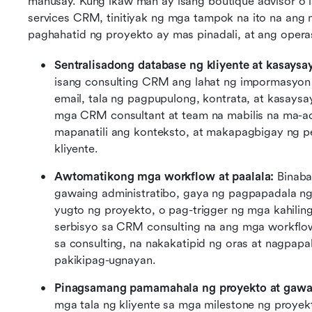
mahusay. Kung ikaw man ay isang boutique advisor o 
services CRM, tinitiyak ng mga tampok na ito na ang m
paghahatid ng proyekto ay mas pinadali, at ang opera
Sentralisadong database ng kliyente at kasaysa
isang consulting CRM ang lahat ng impormasyon ng
email, tala ng pagpupulong, kontrata, at kasaysa
mga CRM consultant at team na mabilis na ma-ac
mapanatili ang konteksto, at makapagbigay ng pe
kliyente.
Awtomatikong mga workflow at paalala:
 Binaba
gawaing administratibo, gaya ng pagpapadala ng
yugto ng proyekto, o pag-trigger ng mga kahiling
serbisyo sa CRM consulting na ang mga workflow
sa consulting, na nakakatipid ng oras at nagpapa
pakikipag-ugnayan.
Pinagsamang pamamahala ng proyekto at gawa
mga tala ng kliyente sa mga milestone ng proyek