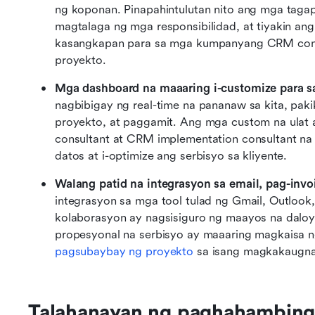
ng koponan. Pinapahintulutan nito ang mga taga
magtalaga ng mga responsibilidad, at tiyakin an
kasangkapan para sa mga kumpanyang CRM consu
proyekto.
Mga dashboard na maaaring i-customize para sa
nagbibigay ng real-time na pananaw sa kita, pak
proyekto, at paggamit. Ang mga custom na ulat 
consultant at CRM implementation consultant n
datos at i-optimize ang serbisyo sa kliyente.
Walang patid na integrasyon sa email, pag-invo
integrasyon sa mga tool tulad ng Gmail, Outlook
kolaborasyon ay nagsisiguro ng maayos na dalo
pagsubaybay ng proyekto
 sa isang magkakaugna
Talahanayan ng paghahambing