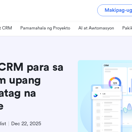
Makipag-ug
at CRM
Pamamahala ng Proyekto
AI at Awtomasyon
Paki
CRM para sa
rm upang
atag na
e
ist
Dec 22, 2025