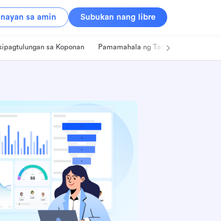
nayan sa amin
Subukan nang libre
kipagtulungan sa Koponan
Pamamahala ng Tao
Retail
Pa