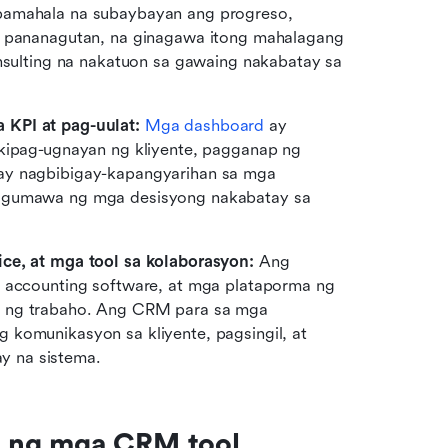
pamahala na subaybayan ang progreso, 
g pananagutan, na ginagawa itong mahalagang 
lting na nakatuon sa gawaing nakabatay sa 
 KPI at pag-uulat:
Mga dashboard
 ay 
ikipag-ugnayan ng kliyente, pagganap ng 
ay nagbibigay-kapangyarihan sa mga 
a gumawa ng mga desisyong nakabatay sa 
ice, at mga tool sa kolaborasyon:
 Ang 
, accounting software, at mga plataporma ng 
y ng trabaho. Ang CRM para sa mga 
propesyonal na serbisyo ay maaaring magkaisa ng komunikasyon sa kliyente, pagsingil, at 
y na sistema.
 ng mga CRM tool