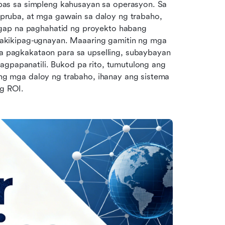
as sa simpleng kahusayan sa operasyon. Sa 
pruba, at mga gawain sa daloy ng trabaho, 
gap na paghahatid ng proyekto habang 
kikipag-ugnayan. Maaaring gamitin ng mga 
pagkakataon para sa upselling, subaybayan 
agpapanatili. Bukod pa rito, tumutulong ang 
 mga daloy ng trabaho, ihanay ang sistema 
g ROI. 