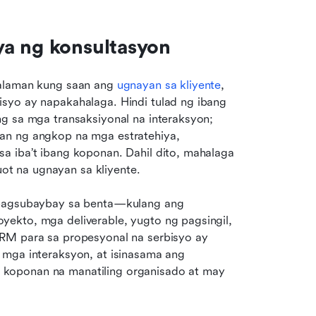
ya ng konsultasyon
aalaman kung saan ang 
ugnayan sa kliyente
, 
syo ay napakahalaga. Hindi tulad ng ibang 
g sa mga transaksiyonal na interaksyon; 
an ng angkop na mga estratehiya, 
a iba’t ibang koponan. Dahil dito, mahalaga 
t na ugnayan sa kliyente. 
 pagsubaybay sa benta—kulang ang 
ekto, mga deliverable, yugto ng pagsingil, 
RM para sa propesyonal na serbisyo ay 
mga interaksyon, at isinasama ang 
koponan na manatiling organisado at may 