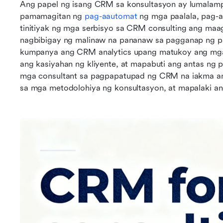
Ang papel ng isang CRM sa konsultasyon ay lumalamp
pamamagitan ng 
pag-aautomat
 ng mga paalala, pag-a
tinitiyak ng mga serbisyo sa CRM consulting ang maa
nagbibigay ng malinaw na pananaw sa pagganap ng pa
kumpanya ang CRM analytics upang matukoy ang mga 
ang kasiyahan ng kliyente, at mapabuti ang antas ng p
mga consultant sa pagpapatupad ng CRM na iakma ang
sa mga metodolohiya ng konsultasyon, at mapalaki an