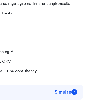
a sa mga agile na firm na pangkonsulta
t benta
na ng AI
at CRM
liit na consultancy
Simulan