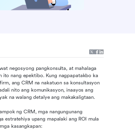
awat negosyong pangkonsulta, at mahalaga 
 ito nang epektibo. Kung nagpapatakbo ka 
 firm, ang CRM na nakatuon sa konsultasyon 
ali nito ang komunikasyon, inaayos ang 
iyak na walang detalye ang makakaligtaan. 
g tampok ng CRM, mga nangungunang 
a estratehiya upang mapalaki ang ROI mula 
g mga kasangkapan: