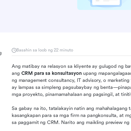
Basahin sa loob ng 22 minuto
g
Ang matibay na relasyon sa kliyente ay gulugod ng b
ang 
CRM para sa konsultasyon
 upang mapangalagaan
ng management consultancy, IT advisory, o marketing
ay lampas sa simpleng pagsubaybay ng benta—pinapad
mga proyekto, pinamamahalaan ang pagsingil, at tinit
Sa gabay na ito, tatalakayin natin ang mahahalagan
kasangkapan para sa mga firm na pangkonsulta, at mg
sa paggamit ng CRM. Narito ang maikling preview n