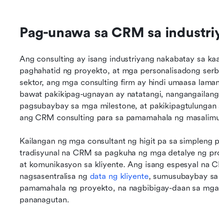
Pag-unawa sa CRM sa industri
Ang consulting ay isang industriyang nakabatay sa k
paghahatid ng proyekto, at mga personalisadong serbi
sektor, ang mga consulting firm ay hindi umaasa laman
bawat pakikipag-ugnayan ay natatangi, nangangailang
pagsubaybay sa mga milestone, at pakikipagtulungan s
ang CRM consulting para sa pamamahala ng masalimuo
Kailangan ng mga consultant ng higit pa sa simpleng
tradisyunal na CRM sa pagkuha ng mga detalye ng proy
at komunikasyon sa kliyente. Ang isang espesyal na C
nagsasentralisa ng 
data ng kliyente
, sumusubaybay sa 
pamamahala ng proyekto, na nagbibigay-daan sa mga 
pananagutan.