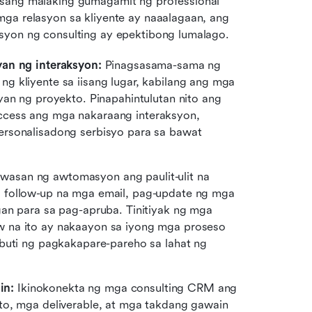
isang malaking gumagamit ng professional 
ga relasyon sa kliyente ay naaalagaan, ang 
syon ng consulting ay epektibong lumalago.
yan ng interaksyon:
 Pinagsasama-sama ng 
 kliyente sa iisang lugar, kabilang ang mga 
yan ng proyekto. Pinapahintulutan nito ang 
cess ang mga nakaraang interaksyon, 
rsonalisadong serbisyo para sa bawat 
wasan ng awtomasyon ang paulit-ulit na 
 follow-up na mga email, pag-update ng mga 
an para sa pag-apruba. Tinitiyak ng mga 
 na ito ay nakaayon sa iyong mga proseso 
buti ng pagkakapare-pareho sa lahat ng 
in:
 Ikinokonekta ng mga consulting CRM ang 
to, mga deliverable, at mga takdang gawain 