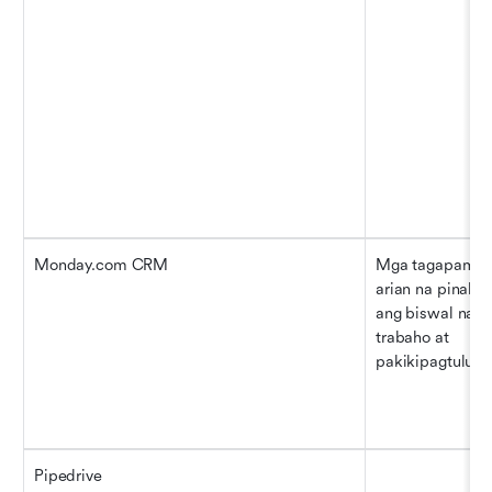
Monday.com CRM
Mga tagapamaha
arian na pinaha
ang biswal na da
trabaho at 
pakikipagtulun
Pipedrive