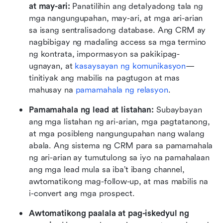
at may-ari:
 Panatilihin ang detalyadong tala ng 
mga nangungupahan, may-ari, at mga ari-arian 
sa isang sentralisadong database. Ang CRM ay 
nagbibigay ng madaling access sa mga termino 
ng kontrata, impormasyon sa pakikipag-
ugnayan, at 
kasaysayan ng komunikasyon
—
tinitiyak ang mabilis na pagtugon at mas 
mahusay na 
pamamahala ng relasyon
.
Pamamahala ng lead at listahan:
 Subaybayan 
ang mga listahan ng ari-arian, mga pagtatanong, 
at mga posibleng nangungupahan nang walang 
abala. Ang sistema ng CRM para sa pamamahala 
ng ari-arian ay tumutulong sa iyo na pamahalaan 
ang mga lead mula sa iba’t ibang channel, 
awtomatikong mag-follow-up, at mas mabilis na 
i-convert ang mga prospect.
Awtomatikong paalala at pag-iskedyul ng 