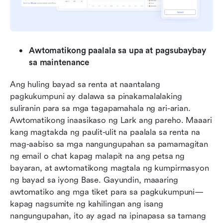
Awtomatikong paalala sa upa at pagsubaybay 
sa maintenance
Ang huling bayad sa renta at naantalang 
pagkukumpuni ay dalawa sa pinakamalalaking 
suliranin para sa mga tagapamahala ng ari-arian. 
Awtomatikong inaasikaso ng Lark
ang pareho. Maaari 
kang magtakda ng paulit-ulit na paalala sa renta na 
mag-aabiso sa mga nangungupahan sa pamamagitan 
ng email o chat kapag malapit na ang petsa ng 
bayaran, at awtomatikong magtala ng kumpirmasyon 
ng bayad sa iyong Base. Gayundin, maaaring 
awtomatiko ang mga tiket para sa pagkukumpuni—
kapag nagsumite ng kahilingan ang isang 
nangungupahan, ito ay agad na ipinapasa sa tamang 