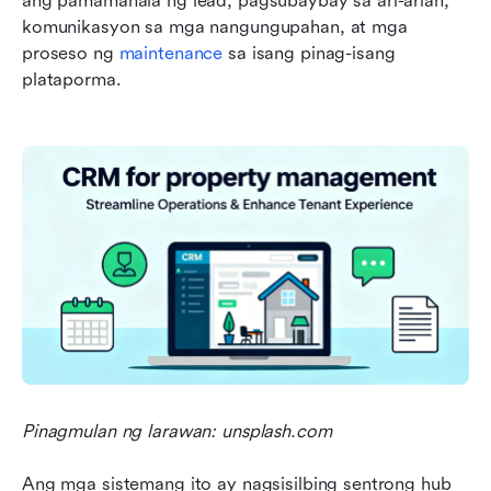
ang pamamahala ng lead, pagsubaybay sa ari-arian, 
komunikasyon sa mga nangungupahan, at mga 
proseso ng 
maintenance
 sa isang pinag-isang 
plataporma.
Pinagmulan ng larawan: unsplash.com
Ang mga sistemang ito ay nagsisilbing sentrong hub 