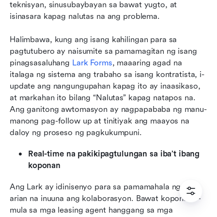
teknisyan, sinusubaybayan sa bawat yugto, at 
isinasara kapag nalutas na ang problema.
Halimbawa, kung ang isang kahilingan para sa 
pagtutubero ay naisumite sa pamamagitan ng isang 
pinagsasaluhang
Lark Forms
, maaaring agad na 
italaga ng sistema ang trabaho sa isang kontratista, i-
update ang nangungupahan kapag ito ay inaasikaso, 
at markahan ito bilang “Nalutas” kapag natapos na. 
Ang ganitong awtomasyon ay nagpapababa ng manu-
manong pag-follow up at tinitiyak ang maayos na 
daloy ng proseso ng pagkukumpuni.
Real-time na pakikipagtulungan sa iba’t ibang 
koponan
Ang Lark ay idinisenyo para sa pamamahala ng ari-
arian na inuuna ang kolaborasyon. Bawat koponan—
mula sa mga leasing agent hanggang sa mga 