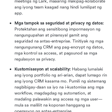
meetings ng Lark, maaaring makipag-kolaborate 
ang iyong team kaagad nang hindi lumilipat ng 
app.
Mga tampok sa seguridad at privacy ng datos:
Protektahan ang sensitibong impormasyon ng 
nangungupahan at pinansyal gamit ang 
seguridad na antas-entreprise. Tinitiyak ng mga 
nangungunang CRM ang pag-encrypt ng datos, 
mga kontrol sa access, at pagsunod sa mga 
regulasyon sa privacy.
Kustomisasyon at scalability:
 Habang lumalaki 
ang iyong portfolio ng ari-arian, dapat lumago rin 
ang iyong CRM kasama mo. Pumili ng sistemang 
nagbibigay-daan sa iyo na i-kustomisa ang mga 
workflow, magdagdag ng automation, at 
madaling palawakin ang access ng mga user—
mula sa maliliit na koponan hanggang sa 
operasyon ng antas-entreprise.