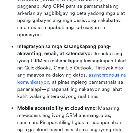
pagganap. Ang CRM para sa pamamahala ng 
ari-arian ay nagbibigay ng detalyadong mga ulat 
upang gabayan ang mga desisyong nakabatay 
sa datos at mapabuti ang kahusayan sa 
operasyon.
Integrasyon sa mga kasangkapang pang-
akawnting, email, at kalendaryo:
 Ikonekta ang 
iyong CRM sa mahahalagang kasangkapan tulad 
ng QuickBooks, Gmail, o Outlook. Tinitiyak nito 
ang maayos na daloy ng datos, 
asynchronous na 
komunikasyon
, at pinasimpleng pamamahala sa 
pananalapi—pinapanatiling nakaayon ang lahat 
kahit walang interaksiyong real time.
Mobile accessibility at cloud sync:
 Maaaring 
ma-access ang iyong CRM anumang oras, 
saanman. Pinapanatiling ligtas at napapanahon 
ng mga cloud-based na sistema ang iyong data 