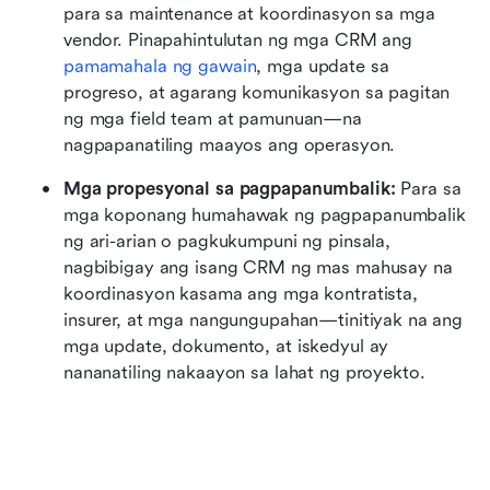
para sa maintenance at koordinasyon sa mga 
vendor. Pinapahintulutan ng mga CRM ang
pamamahala ng gawain
, mga update sa 
progreso, at agarang komunikasyon sa pagitan 
ng mga field team at pamunuan—na 
nagpapanatiling maayos ang operasyon.
Mga propesyonal sa pagpapanumbalik:
 Para sa 
mga koponang humahawak ng pagpapanumbalik 
ng ari-arian o pagkukumpuni ng pinsala, 
nagbibigay ang isang CRM ng mas mahusay na 
koordinasyon kasama ang mga kontratista, 
insurer, at mga nangungupahan—tinitiyak na ang 
mga update, dokumento, at iskedyul ay 
nananatiling nakaayon sa lahat ng proyekto.