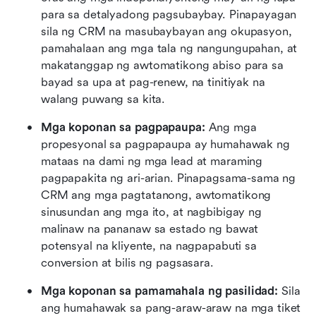
para sa detalyadong pagsubaybay. Pinapayagan 
sila ng CRM na masubaybayan ang okupasyon, 
pamahalaan ang mga tala ng nangungupahan, at 
makatanggap ng awtomatikong abiso para sa 
bayad sa upa at pag-renew, na tinitiyak na 
walang puwang sa kita.
Mga koponan sa pagpapaupa:
 Ang mga 
propesyonal sa pagpapaupa ay humahawak ng 
mataas na dami ng mga lead at maraming 
pagpapakita ng ari-arian. Pinapagsama-sama ng 
CRM ang mga pagtatanong, awtomatikong 
sinusundan ang mga ito, at nagbibigay ng 
malinaw na pananaw sa estado ng bawat 
potensyal na kliyente, na nagpapabuti sa 
conversion at bilis ng pagsasara.
Mga koponan sa pamamahala ng pasilidad:
 Sila 
ang humahawak sa pang-araw-araw na mga tiket 