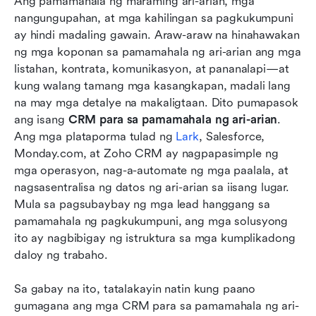
Ang pamamahala ng maraming ari-arian, mga 
pamamahala ng ari-arian
nangungupahan, at mga kahilingan sa pagkukumpuni 
10 Pinakamahusay na CRM software para sa
ay hindi madaling gawain. Araw-araw na hinahawakan 
pamamahala ng ari-arian
ng mga koponan sa pamamahala ng ari-arian ang mga 
listahan, kontrata, komunikasyon, at pananalapi—at 
Paano pumili ng tamang CRM para sa iyong
kung walang tamang mga kasangkapan, madali lang 
negosyo sa ari-arian
na may mga detalye na makaligtaan. Dito pumapasok 
ang isang 
Mga dagdag na tip: Paano mag-set up ng CRM
CRM para sa pamamahala ng ari-arian
. 
Ang mga plataporma tulad ng 
para sa iyong negosyo sa ari-arian
Lark
, Salesforce, 
Monday.com, at Zoho CRM ay nagpapasimple ng 
Konklusyon
mga operasyon, nag-a-automate ng mga paalala, at 
nagsasentralisa ng datos ng ari-arian sa iisang lugar. 
Mga Madalas Itanong
Mula sa pagsubaybay ng mga lead hanggang sa 
pamamahala ng pagkukumpuni, ang mga solusyong 
Kaugnay na pagbabasa
ito ay nagbibigay ng istruktura sa mga kumplikadong 
daloy ng trabaho.
Sa gabay na ito, tatalakayin natin kung paano 
gumagana ang mga CRM para sa pamamahala ng ari-