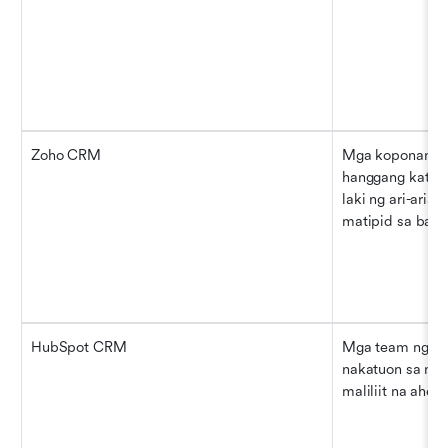
Zoho CRM
Mga koponan ng 
hanggang katam
laki ng ari-arian 
matipid sa bady
HubSpot CRM
Mga team ng ari-
nakatuon sa mark
maliliit na ahen