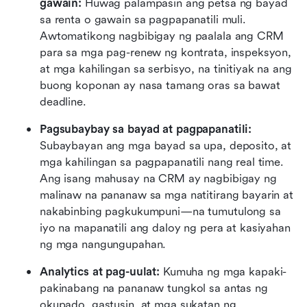
gawain:
 Huwag palampasin ang petsa ng bayad 
sa renta o gawain sa pagpapanatili muli. 
Awtomatikong nagbibigay ng paalala ang CRM 
para sa mga pag-renew ng kontrata, inspeksyon, 
at mga kahilingan sa serbisyo, na tinitiyak na ang 
buong koponan ay nasa tamang oras sa bawat 
deadline.
Pagsubaybay sa bayad at pagpapanatili:
Subaybayan ang mga bayad sa upa, deposito, at 
mga kahilingan sa pagpapanatili nang real time. 
Ang isang mahusay na CRM ay nagbibigay ng 
malinaw na pananaw sa mga natitirang bayarin at 
nakabinbing pagkukumpuni—na tumutulong sa 
iyo na mapanatili ang daloy ng pera at kasiyahan 
ng mga nangungupahan.
Analytics at pag-uulat:
 Kumuha ng mga kapaki-
pakinabang na pananaw tungkol sa antas ng 
okupado, gastusin, at mga sukatan ng 