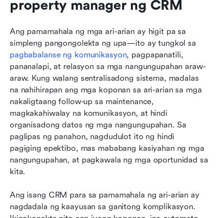
property manager ng CRM
Ang pamamahala ng mga ari-arian ay higit pa sa 
simpleng pangongolekta ng upa—ito ay tungkol sa 
pagbabalanse ng komunikasyon
, pagpapanatili, 
pananalapi, at relasyon sa mga nangungupahan araw-
araw. Kung walang sentralisadong sistema, madalas 
na nahihirapan ang mga koponan sa ari-arian sa mga 
nakaligtaang follow-up sa maintenance, 
magkakahiwalay na komunikasyon, at hindi 
organisadong datos ng mga nangungupahan. Sa 
paglipas ng panahon, nagdudulot ito ng hindi 
pagiging epektibo, mas mababang kasiyahan ng mga 
nangungupahan, at pagkawala ng mga oportunidad sa 
kita.
Ang isang CRM para sa pamamahala ng ari-arian ay 
nagdadala ng kaayusan sa ganitong komplikasyon. 