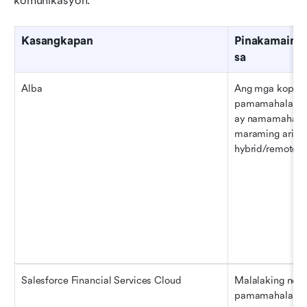
komunikasyon.
Kasangkapan
Pinakamainam
sa
Alba
Ang mga kopona
pamamahala ng a
ay namamahala 
maraming ari-ar
hybrid/remote 
Salesforce Financial Services Cloud
Malalaking nego
pamamahala ng 