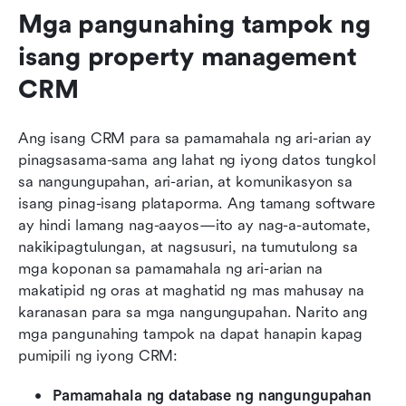
Mga pangunahing tampok ng 
isang property management 
CRM
Ang isang CRM
para sa pamamahala ng ari-arian ay 
pinagsasama-sama ang lahat ng iyong datos tungkol 
sa nangungupahan, ari-arian, at komunikasyon sa 
isang pinag-isang plataporma. Ang tamang software 
ay hindi lamang nag-aayos—ito ay nag-a-automate, 
nakikipagtulungan, at nagsusuri, na tumutulong sa 
mga koponan sa pamamahala ng ari-arian na 
makatipid ng oras at maghatid ng mas mahusay na 
karanasan para sa mga nangungupahan. Narito ang 
mga pangunahing tampok na dapat hanapin kapag 
pumipili ng iyong CRM:
Pamamahala ng database ng nangungupahan 