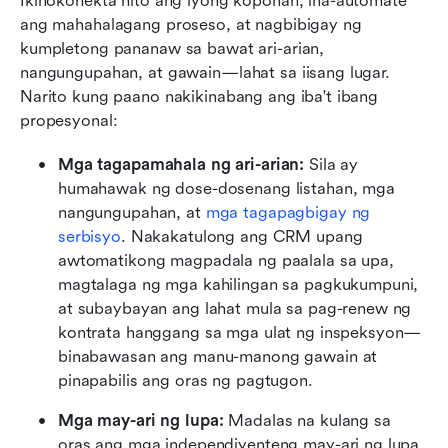
Ikinokonekta nito ang iyong koponan, ina-automate 
ang mahahalagang proseso, at nagbibigay ng 
kumpletong pananaw sa bawat ari-arian, 
nangungupahan, at gawain—lahat sa iisang lugar. 
Narito kung paano nakikinabang ang iba't ibang 
propesyonal:
Mga tagapamahala ng ari-arian:
 Sila ay 
humahawak ng dose-dosenang listahan, mga 
nangungupahan, at 
mga tagapagbigay ng 
serbisyo
. Nakakatulong ang CRM upang 
awtomatikong magpadala ng paalala sa upa, 
magtalaga ng mga kahilingan sa pagkukumpuni, 
at subaybayan ang lahat mula sa pag-renew ng 
kontrata hanggang sa mga ulat ng inspeksyon—
binabawasan ang manu-manong gawain at 
pinapabilis ang oras ng pagtugon.
Mga may-ari ng lupa:
 Madalas na kulang sa 
oras ang mga independiyenteng may-ari ng lupa 