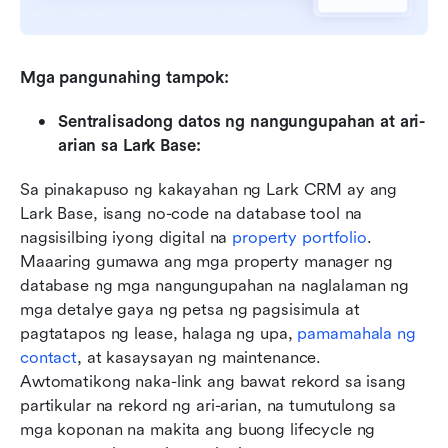
Mga pangunahing tampok:
Sentralisadong datos ng nangungupahan at ari-
arian sa Lark Base:
Sa pinakapuso ng kakayahan ng Lark CRM ay ang 
Lark Base, isang no-code na database tool na 
nagsisilbing iyong digital na 
property portfolio
. 
Maaaring gumawa ang mga property manager ng 
database ng mga nangungupahan na naglalaman ng 
mga detalye gaya ng petsa ng pagsisimula at 
pagtatapos ng lease, halaga ng upa, 
pamamahala ng 
contact
, at kasaysayan ng maintenance. 
Awtomatikong naka-link ang bawat rekord sa isang 
partikular na rekord ng ari-arian, na tumutulong sa 
mga koponan na makita ang buong lifecycle ng 