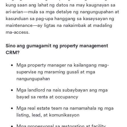
kung saan ang lahat ng datos na may kaugnayan sa 
ari-arian—mula sa mga detalye ng nangungupahan at 
kasunduan sa pag-upa hanggang sa kasaysayan ng 
maintenance—ay ligtas na nakaimbak at madaling 
ma-access.
Sino ang gumagamit ng property management 
CRM?
Mga property manager na kailangang mag-
supervise ng maraming gusali at mga 
nangungupahan
Mga landlord na nais subaybayan ang mga 
bayad sa renta at occupancy
Mga real estate team na namamahala ng mga 
listing, lead, at komunikasyon
Mga propesyonal sa restoration at facility 