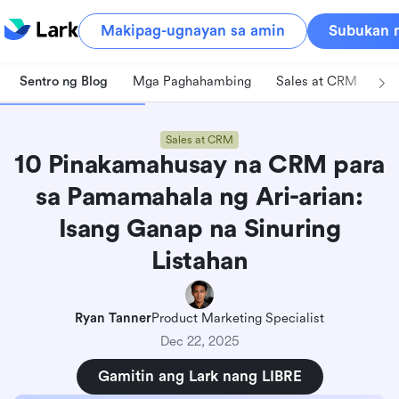
Makipag-ugnayan sa amin
Subukan n
Sentro ng Blog
Mga Paghahambing
Sales at CRM
Pa
Sales at CRM
10 Pinakamahusay na CRM para
sa Pamamahala ng Ari-arian:
Isang Ganap na Sinuring
Listahan
Ryan Tanner
Product Marketing Specialist
Dec 22, 2025
Gamitin ang Lark nang LIBRE