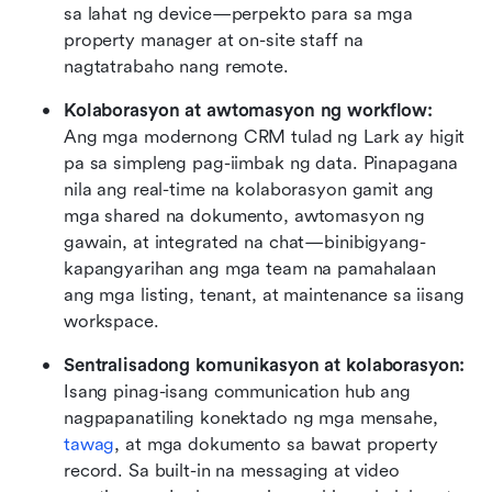
sa lahat ng device—perpekto para sa mga 
property manager at on-site staff na 
nagtatrabaho nang remote.
Kolaborasyon at awtomasyon ng workflow:
Ang mga modernong CRM tulad ng Lark ay higit 
pa sa simpleng pag-iimbak ng data. Pinapagana 
nila ang real-time na kolaborasyon gamit ang 
mga shared na dokumento, awtomasyon ng 
gawain, at integrated na chat—binibigyang-
kapangyarihan ang mga team na pamahalaan 
ang mga listing, tenant, at maintenance sa iisang 
workspace.
Sentralisadong komunikasyon at kolaborasyon:
Isang pinag-isang communication hub ang 
nagpapanatiling konektado ng mga mensahe,
tawag
, at mga dokumento sa bawat property 
record. Sa built-in na messaging at video 