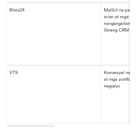
Bitrix24
Maliliit na pangk
arian at mga sta
nangangailangan
libreng CRM
VTS
Komersyal na rea
at mga portfolio 
negosyo