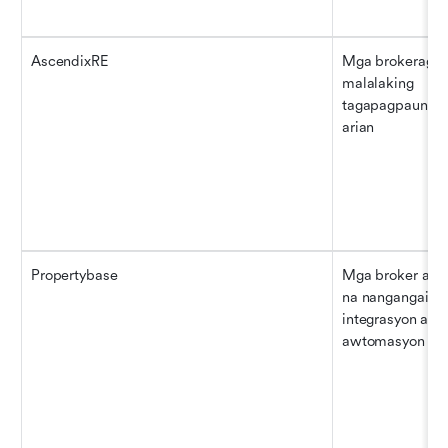
AscendixRE
Mga brokerage a
malalaking 
tagapagpaunlad 
arian
Propertybase
Mga broker at d
na nangangailan
integrasyon at 
awtomasyon ng