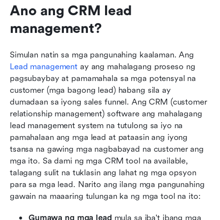
Ano ang CRM lead 
management?
Simulan natin sa mga pangunahing kaalaman. Ang 
Lead management
 ay ang mahalagang proseso ng 
pagsubaybay at pamamahala sa mga potensyal na 
customer (mga bagong lead) habang sila ay 
dumadaan sa iyong sales funnel. Ang CRM (customer 
relationship management) software ang mahalagang 
lead management system na tutulong sa iyo na 
pamahalaan ang mga lead at pataasin ang iyong 
tsansa na gawing mga nagbabayad na customer ang 
mga ito. Sa dami ng mga CRM tool na available, 
talagang sulit na tuklasin ang lahat ng mga opsyon 
para sa mga lead. Narito ang ilang mga pangunahing 
gawain na maaaring tulungan ka ng mga tool na ito:
Gumawa ng mga lead
 mula sa iba't ibang mga 