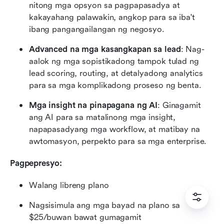
nitong mga opsyon sa pagpapasadya at 
kakayahang palawakin, angkop para sa iba't 
ibang pangangailangan ng negosyo.
Advanced na mga kasangkapan sa lead
: Nag-
aalok ng mga sopistikadong tampok tulad ng 
lead scoring, routing, at detalyadong analytics 
para sa mga komplikadong proseso ng benta.
Mga insight na pinapagana ng AI
: Ginagamit 
ang AI para sa matalinong mga insight, 
napapasadyang mga workflow, at matibay na 
awtomasyon, perpekto para sa mga enterprise.
Pagpepresyo:
Walang libreng plano
Nagsisimula ang mga bayad na plano sa 
$25/buwan bawat gumagamit