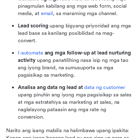
pinagmulan kabilang ang mga web form, social 
media, at 
email
, sa maraming mga channel.
Lead scoring
 upang bigyang-priyoridad ang mga 
lead base sa kanilang posibilidad na mag-
convert.
I-automate 
ang mga follow-up at lead nurturing 
activity
 upang panatilihing nasa isip ng mga tao 
ang iyong brand, na sumusuporta sa mga 
pagsisikap sa marketing.
Analisa ang data ng lead at 
data ng customer
upang pinuhin ang iyong mga pagsisikap sa sales 
at mga estratehiya sa marketing at sales, na 
naglalayong pataasin ang mga rate ng 
conversion.
Narito ang isang mabilis na halimbawa upang ipakita: 
Kapag ang isang bagong lead ay nag-sign up para sa 