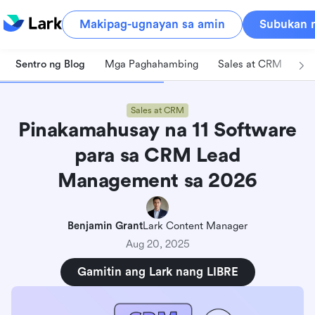
Makipag-ugnayan sa amin
Subukan n
Sentro ng Blog
Mga Paghahambing
Sales at CRM
Pa
Sales at CRM
Pinakamahusay na 11 Software
para sa CRM Lead
Management sa 2026
Benjamin Grant
Lark Content Manager
Aug 20, 2025
Gamitin ang Lark nang LIBRE