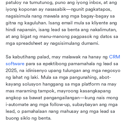
Pinakamahusay na 11 CRM para sa pamamahala
patuloy na tumutunog, puno ang iyong inbox, at ang 
ng lead
iyong koponan ay nasasabik—ngunit pagkatapos, 
nagsisimula nang mawala ang mga bagay-bagay sa 
Paano pumili ng tamang CRM para sa
gitna ng kaguluhan. Isang email mula sa kliyente ang 
pamamahala ng lead
hindi napansin, isang lead sa benta ang nakalimutan, 
at ang bigat ng manu-manong pagpasok ng datos sa 
Huling mga saloobin
mga spreadsheet ay nagsisimulang dumami.
Mga Madalas Itanong
Sa kabutihang palad, may malawak na hanay ng 
CRM 
May kaugnayang pagbasa
software
 para sa epektibong pamamahala ng lead sa 
2025, na idinisenyo upang tulungan ang mga negosyo 
ng lahat ng laki. Mula sa mga pangunahing, abot-
kayang solusyon hanggang sa mga platform na may 
mas maraming tampok, mayroong kasangkapang 
angkop sa bawat pangangailangan—kung nais mong 
i-automate ang mga follow-up, subaybayan ang mga 
lead, o pamahalaan nang mahusay ang mga lead sa 
buong siklo ng benta.