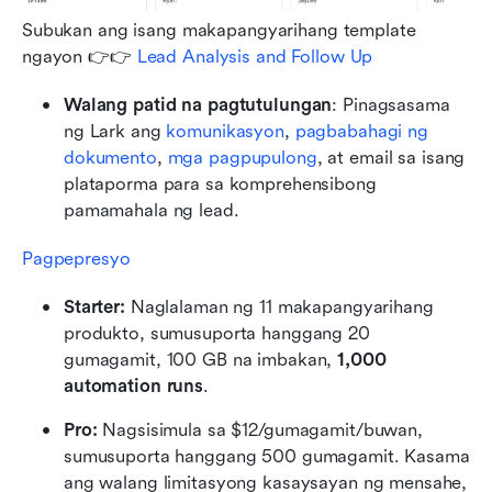
Subukan ang isang makapangyarihang template 
ngayon 👉👉 
Lead Analysis and Follow Up
Walang patid na pagtutulungan
: Pinagsasama 
ng Lark ang 
komunikasyon
, 
pagbabahagi ng 
dokumento
, 
mga pagpupulong
, at email sa isang 
plataporma para sa komprehensibong 
pamamahala ng lead.
Pagpepresyo
Starter: 
Naglalaman ng 11 makapangyarihang 
produkto, sumusuporta hanggang 20 
gumagamit, 100 GB na imbakan, 
1,000 
automation runs
.
Pro:
 Nagsisimula sa $12/gumagamit/buwan, 
sumusuporta hanggang 500 gumagamit. Kasama 
ang walang limitasyong kasaysayan ng mensahe, 