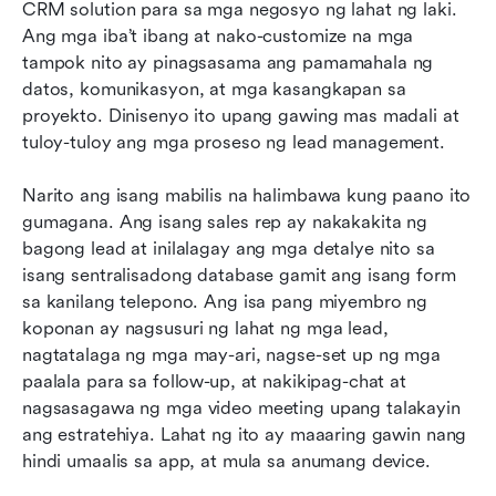
CRM solution para sa mga negosyo ng lahat ng laki. 
Ang mga iba’t ibang at nako-customize na mga 
tampok nito ay pinagsasama ang pamamahala ng 
datos, komunikasyon, at mga kasangkapan sa 
proyekto. Dinisenyo ito upang gawing mas madali at 
tuloy-tuloy ang mga proseso ng lead management.
Narito ang isang mabilis na halimbawa kung paano ito 
gumagana. Ang isang sales rep ay nakakakita ng 
bagong lead at inilalagay ang mga detalye nito sa 
isang sentralisadong database gamit ang isang form 
sa kanilang telepono. Ang isa pang miyembro ng 
koponan ay nagsusuri ng lahat ng mga lead, 
nagtatalaga ng mga may-ari, nagse-set up ng mga 
paalala para sa follow-up, at nakikipag-chat at 
nagsasagawa ng mga video meeting upang talakayin 
ang estratehiya. Lahat ng ito ay maaaring gawin nang 
hindi umaalis sa app, at mula sa anumang device.