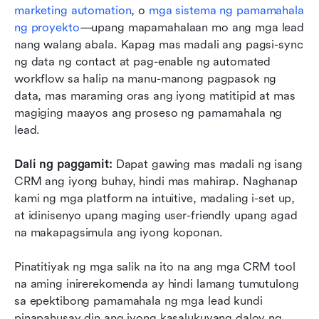
marketing automation
, o 
mga sistema ng pamamahala 
ng proyekto
—upang mapamahalaan mo ang mga lead 
nang walang abala. Kapag mas madali ang pagsi-sync 
ng data ng contact at pag-enable ng automated 
workflow sa halip na manu-manong pagpasok ng 
data, mas maraming oras ang iyong matitipid at mas 
magiging maayos ang proseso ng pamamahala ng 
lead.
Dali ng paggamit: 
Dapat gawing mas madali ng isang 
CRM ang iyong buhay, hindi mas mahirap. Naghanap 
kami ng mga platform na intuitive, madaling i-set up, 
at idinisenyo upang maging user-friendly upang agad 
na makapagsimula ang iyong koponan.
Pinatitiyak ng mga salik na ito na ang mga CRM tool 
na aming inirerekomenda ay hindi lamang tumutulong 
sa epektibong pamamahala ng mga lead kundi 
pinapahusay din ang iyong kasalukuyang daloy ng 