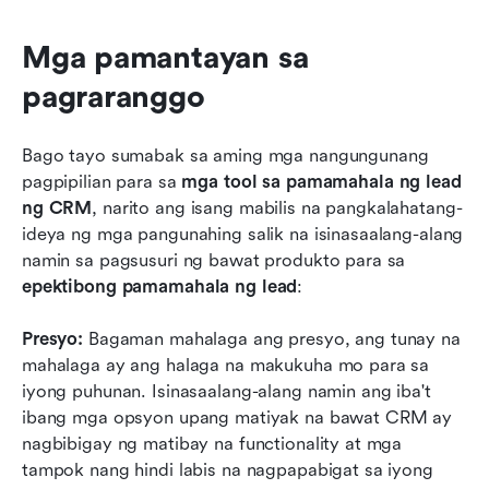
Mga pamantayan sa 
pagraranggo
Bago tayo sumabak sa aming mga nangungunang 
pagpipilian para sa 
mga tool sa pamamahala ng lead 
ng CRM
, narito ang isang mabilis na pangkalahatang-
ideya ng mga pangunahing salik na isinasaalang-alang 
namin sa pagsusuri ng bawat produkto para sa 
epektibong pamamahala ng lead
:
Presyo: 
Bagaman mahalaga ang presyo, ang tunay na 
mahalaga ay ang halaga na makukuha mo para sa 
iyong puhunan. Isinasaalang-alang namin ang iba't 
ibang mga opsyon upang matiyak na bawat CRM ay 
nagbibigay ng matibay na functionality at mga 
tampok nang hindi labis na nagpapabigat sa iyong 