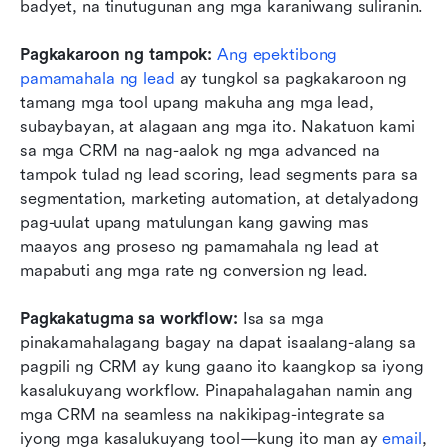
badyet, na tinutugunan ang mga karaniwang suliranin.
Pagkakaroon ng tampok:
Ang epektibong 
pamamahala ng lead
 ay tungkol sa pagkakaroon ng 
tamang mga tool upang makuha ang mga lead, 
subaybayan, at alagaan ang mga ito. Nakatuon kami 
sa mga CRM na nag-aalok ng mga advanced na 
tampok tulad ng lead scoring, lead segments para sa 
segmentation, marketing automation, at detalyadong 
pag-uulat upang matulungan kang gawing mas 
maayos ang proseso ng pamamahala ng lead at 
mapabuti ang mga rate ng conversion ng lead.
Pagkakatugma sa workflow:
 Isa sa mga 
pinakamahalagang bagay na dapat isaalang-alang sa 
pagpili ng CRM ay kung gaano ito kaangkop sa iyong 
kasalukuyang workflow. Pinapahalagahan namin ang 
mga CRM na seamless na nakikipag-integrate sa 
iyong mga kasalukuyang tool—kung ito man ay 
email
, 