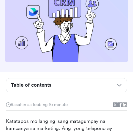
Table of contents
Ano ang CRM lead management?
Mga pamantayan sa pagraranggo
Basahin sa loob ng 16 minuto
Pinakamahusay na software para sa
Katatapos mo lang ng isang matagumpay na 
pamamahala ng lead ng CRM sa isang sulyap
kampanya sa marketing. Ang iyong telepono ay 