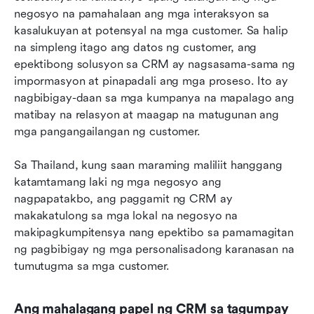
negosyo na pamahalaan ang mga interaksyon sa 
kasalukuyan at potensyal na mga customer. Sa halip 
na simpleng itago ang datos ng customer, ang 
epektibong solusyon sa CRM ay nagsasama-sama ng 
impormasyon at pinapadali ang mga proseso. Ito ay 
nagbibigay-daan sa mga kumpanya na mapalago ang 
matibay na relasyon at maagap na matugunan ang 
mga pangangailangan ng customer.
Sa Thailand, kung saan maraming maliliit hanggang 
katamtamang laki ng mga negosyo ang 
nagpapatakbo, ang paggamit ng CRM ay 
makakatulong sa mga lokal na negosyo na 
makipagkumpitensya nang epektibo sa pamamagitan 
ng pagbibigay ng mga personalisadong karanasan na 
tumutugma sa mga customer.
Ang mahalagang papel ng CRM sa tagumpay 