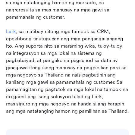
sa mga natatanging hamon ng merkado, na 
nagreresulta sa mas mahusay na mga gawi sa 
pamamahala ng customer.
Lark
, sa matibay nitong mga tampok sa CRM, 
epektibong tinutugunan ang mga pangangailangang 
ito. Ang suporta nito sa maraming wika, tuloy-tuloy 
na integrasyon sa mga lokal na sistema ng 
pagbabayad, at pangako sa pagsunod sa data ay 
ginagawa itong isang mahusay na pagpipilian para sa 
mga negosyo sa Thailand na nais pagbutihin ang 
kanilang mga gawi sa pamamahala ng customer. Sa 
pamamagitan ng pagtutok sa mga lokal na tampok na 
ito gamit ang isang solusyon tulad ng Lark, 
masisiguro ng mga negosyo na handa silang harapin 
ang mga natatanging hamon ng pamilihan sa Thailand.