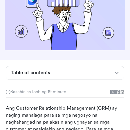
Ano ang CRM software at ang papel nito sa
Thailand?
Table of contents
Mga lokal na tampok ng CRM na dapat
isaalang-alang ng bawat negosyong Thai
Basahin sa loob ng 19 minuto
Paano pumili ng tamang CRM para sa iyong
Ang Customer Relationship Management (CRM) ay 
negosyo
naging mahalaga para sa mga negosyo na 
Top 8 mga solusyon sa software ng CRM sa
naghahangad na palakasin ang ugnayan sa mga 
Thailand: Isang mas malapit na pagtingin
customer at pasiglahin ang paglago. Para sa mga 