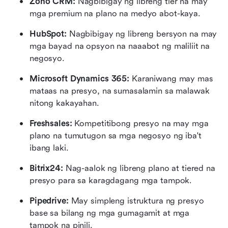
Zoho CRM:
 Nagbibigay ng libreng tier na may 
mga premium na plano na medyo abot-kaya.
HubSpot:
 Nagbibigay ng libreng bersyon na may 
mga bayad na opsyon na naaabot ng maliliit na 
negosyo.
Microsoft Dynamics 365:
 Karaniwang may mas 
mataas na presyo, na sumasalamin sa malawak 
nitong kakayahan.
Freshsales:
 Kompetitibong presyo na may mga 
plano na tumutugon sa mga negosyo ng iba't 
ibang laki.
Bitrix24:
 Nag-aalok ng libreng plano at tiered na 
presyo para sa karagdagang mga tampok.
Pipedrive:
 May simpleng istruktura ng presyo 
base sa bilang ng mga gumagamit at mga 
tampok na pinili.