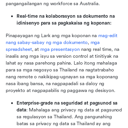
pangangailangan ng workforce sa Australia.
Real-time na kolaborasyon sa dokumento na 
idinisenyo para sa pagkakaisa ng koponan: 
Pinapayagan ng Lark ang mga koponan na 
mag-edit 
nang sabay-sabay ng mga dokumento
, 
mga 
spreadsheet
, at 
mga presentasyon
 nang real time, na 
inaalis ang mga isyu sa version control at tinitiyak na 
lahat ay nasa parehong pahina. Lalo itong mahalaga 
para sa mga negosyo sa Thailand na nagtatrabaho 
nang remote o nakikipag-ugnayan sa mga koponang 
nasa ibang bansa, na nagpapadali sa daloy ng 
proyekto at nagpapabilis ng paggawa ng desisyon.
Enterprise-grade na seguridad at pagsunod sa 
data
: Mahalaga ang privacy ng data at pagsunod 
sa regulasyon sa Thailand. Ang pangunahing 
batas sa privacy ng data sa Thailand ay ang 