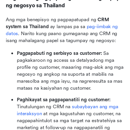
ng negosyo sa Thailand
Ang mga benepisyo ng pagpapatupad ng 
CRM 
system sa Thailand
 ay lampas pa sa 
pag-iimbak ng 
datos
. Narito kung paano gumaganap ang CRM ng 
isang mahalagang papel sa tagumpay ng negosyo:
Pagpapabuti ng serbisyo sa customer:
 Sa 
pagkakaroon ng access sa detalyadong mga 
profile ng customer, maaaring mag-alok ang mga 
negosyo ng angkop na suporta at mabilis na 
maresolba ang mga isyu, na nagreresulta sa mas 
mataas na kasiyahan ng customer.
Paghikayat sa pagpapanatili ng customer:
Tinutulungan ng CRM na 
subaybayan ang mga 
interaksyon
 at mga kagustuhan ng customer, na 
nagpapahintulot sa mga target na estratehiya sa 
marketing at follow-up na nagpapanatili ng 