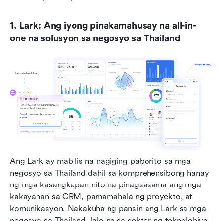
1. Lark: Ang iyong pinakamahusay na all-in-
one na solusyon sa negosyo sa Thailand
Ang Lark ay mabilis na nagiging paborito sa mga 
negosyo sa Thailand dahil sa komprehensibong hanay 
ng mga kasangkapan nito na pinagsasama ang mga 
kakayahan sa CRM, pamamahala ng proyekto, at 
komunikasyon. Nakakuha ng pansin ang Lark sa mga 
negosyo sa Thailand, lalo na sa sektor ng teknolohiya 