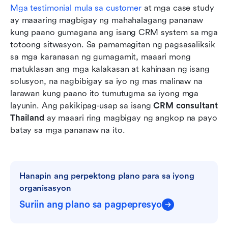
Mga testimonial mula sa customer
 at mga case study 
ay maaaring magbigay ng mahahalagang pananaw 
kung paano gumagana ang isang CRM system sa mga 
totoong sitwasyon. Sa pamamagitan ng pagsasaliksik 
sa mga karanasan ng gumagamit, maaari mong 
matuklasan ang mga kalakasan at kahinaan ng isang 
solusyon, na nagbibigay sa iyo ng mas malinaw na 
larawan kung paano ito tumutugma sa iyong mga 
layunin. Ang pakikipag-usap sa isang 
CRM consultant 
Thailand
 ay maaari ring magbigay ng angkop na payo 
batay sa mga pananaw na ito.
Hanapin ang perpektong plano para sa iyong 
organisasyon
Suriin ang plano sa pagpepresyo