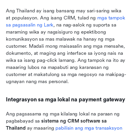
Ang Thailand ay isang bansang may sari-saring wika 
at populasyon. Ang isang CRM, tulad ng 
mga tampok 
sa pagsasalin ng Lark
, na nag-aalok ng suporta sa 
maraming wika ay nagsisiguro ng epektibong 
komunikasyon sa mas malawak na hanay ng mga 
customer. Madali mong maisasalin ang mga mensahe, 
dokumento, at maging ang interface sa iyong nais na 
wika sa isang pag-click lamang. Ang tampok na ito ay 
maaaring lubos na mapabuti ang karanasan ng 
customer at makatulong sa mga negosyo na makipag-
ugnayan nang mas personal.
Integrasyon sa mga lokal na payment gateway
Ang pagsasama ng mga kilalang lokal na paraan ng 
pagbabayad sa 
sistema ng CRM software sa 
Thailand
 ay maaaring 
pabilisin ang mga transaksyon