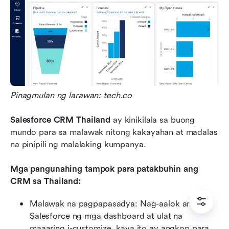
Pinagmulan ng larawan: tech.co
Salesforce CRM Thailand
 ay kinikilala sa buong 
mundo para sa malawak nitong kakayahan at madalas 
na pinipili ng malalaking kumpanya.
Mga pangunahing tampok para patakbuhin ang 
CRM sa Thailand:
Malawak na pagpapasadya: Nag-aalok ang 
Salesforce ng mga dashboard at ulat na 
maaaring i-customize, kaya ito ay angkop para 