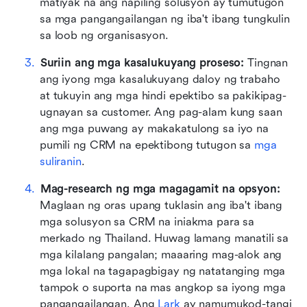
matiyak na ang napiling solusyon ay tumutugon 
sa mga pangangailangan ng iba't ibang tungkulin 
sa loob ng organisasyon.
Suriin ang mga kasalukuyang proseso:
 Tingnan 
ang iyong mga kasalukuyang daloy ng trabaho 
at tukuyin ang mga hindi epektibo sa pakikipag-
ugnayan sa customer. Ang pag-alam kung saan 
ang mga puwang ay makakatulong sa iyo na 
pumili ng CRM na epektibong tutugon sa 
mga 
suliranin
.
Mag-research ng mga magagamit na opsyon:
Maglaan ng oras upang tuklasin ang iba't ibang 
mga solusyon sa CRM na iniakma para sa 
merkado ng Thailand. Huwag lamang manatili sa 
mga kilalang pangalan; maaaring mag-alok ang 
mga lokal na tagapagbigay ng natatanging mga 
tampok o suporta na mas angkop sa iyong mga 
pangangailangan. Ang 
Lark
 ay namumukod-tangi 