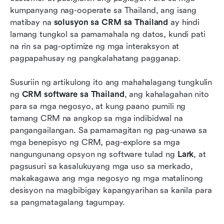
kumpanyang nag-ooperate sa Thailand, ang isang 
Kung paano nilulutas ng Lark ang mga hamon sa
matibay na 
solusyon sa CRM sa Thailand
 ay hindi 
CRM sa Thailand: Isang pag-aaral ng kaso
lamang tungkol sa pamamahala ng datos, kundi pati 
na rin sa pag-optimize ng mga interaksyon at 
Mga hinaharap na prediksyon para sa CRM sa
pagpapahusay ng pangkalahatang pagganap.
Thailand
Konklusyon
Susuriin ng artikulong ito ang mahahalagang tungkulin 
ng 
CRM software sa Thailand
, ang kahalagahan nito 
Mga Madalas Itanong
para sa mga negosyo, at kung paano pumili ng 
tamang CRM na angkop sa mga indibidwal na 
May kaugnayang pagbasa
pangangailangan. Sa pamamagitan ng pag-unawa sa 
mga benepisyo ng CRM, pag-explore sa mga 
nangungunang opsyon ng software tulad ng 
Lark
, at 
pagsusuri sa kasalukuyang mga uso sa merkado, 
makakagawa ang mga negosyo ng mga matalinong 
desisyon na magbibigay kapangyarihan sa kanila para 
sa pangmatagalang tagumpay.