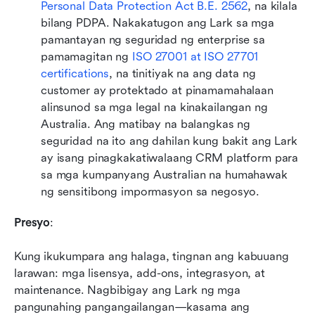
Personal Data Protection Act B.E. 2562
, na kilala 
bilang PDPA. Nakakatugon ang Lark sa mga 
pamantayan ng seguridad ng enterprise sa 
pamamagitan ng 
ISO 27001 at ISO 27701 
certifications
, na tinitiyak na ang data ng 
customer ay protektado at pinamamahalaan 
alinsunod sa mga legal na kinakailangan ng 
Australia. Ang matibay na balangkas ng 
seguridad na ito ang dahilan kung bakit ang Lark 
ay isang pinagkakatiwalaang CRM platform para 
sa mga kumpanyang Australian na humahawak 
ng sensitibong impormasyon sa negosyo.
Presyo
:
Kung ikukumpara ang halaga, tingnan ang kabuuang 
larawan: mga lisensya, add-ons, integrasyon, at 
maintenance. Nagbibigay ang Lark ng mga 
pangunahing pangangailangan—kasama ang 