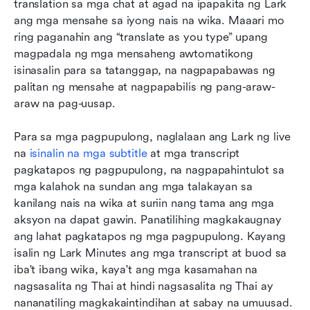
translation sa mga chat at agad na ipapakita ng Lark 
ang mga mensahe sa iyong nais na wika. Maaari mo 
ring paganahin ang “translate as you type” upang 
magpadala ng mga mensaheng awtomatikong 
isinasalin para sa tatanggap, na nagpapabawas ng 
palitan ng mensahe at nagpapabilis ng pang-araw-
araw na pag-uusap. 
Para sa mga pagpupulong, naglalaan ang Lark ng live 
na 
isinalin na mga subtitle
 at mga transcript 
pagkatapos ng pagpupulong, na nagpapahintulot sa 
mga kalahok na sundan ang mga talakayan sa 
kanilang nais na wika at suriin nang tama ang mga 
aksyon na dapat gawin. Panatilihing magkakaugnay 
ang lahat pagkatapos ng mga pagpupulong. Kayang 
isalin ng Lark Minutes ang mga transcript at buod sa 
iba't ibang wika, kaya't ang mga kasamahan na 
nagsasalita ng Thai at hindi nagsasalita ng Thai ay 
nananatiling magkakaintindihan at sabay na umuusad.