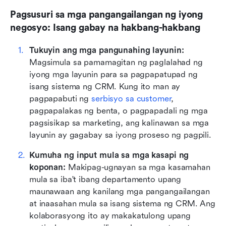
Pagsusuri sa mga pangangailangan ng iyong 
negosyo: Isang gabay na hakbang-hakbang
Tukuyin ang mga pangunahing layunin:
Magsimula sa pamamagitan ng paglalahad ng 
iyong mga layunin para sa pagpapatupad ng 
isang sistema ng CRM. Kung ito man ay 
pagpapabuti ng 
serbisyo sa customer
, 
pagpapalakas ng benta, o pagpapadali ng mga 
pagsisikap sa marketing, ang kalinawan sa mga 
layunin ay gagabay sa iyong proseso ng pagpili.
Kumuha ng input mula sa mga kasapi ng 
koponan:
 Makipag-ugnayan sa mga kasamahan 
mula sa iba't ibang departamento upang 
maunawaan ang kanilang mga pangangailangan 
at inaasahan mula sa isang sistema ng CRM. Ang 
kolaborasyong ito ay makakatulong upang 