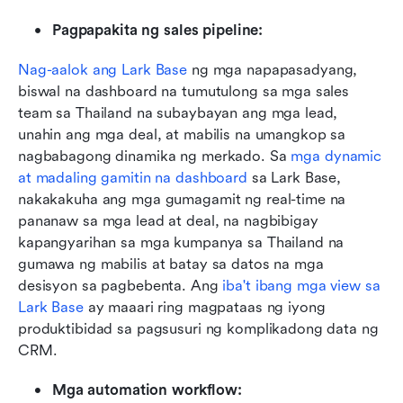
Pagpapakita ng sales pipeline:
Nag-aalok ang Lark Base
 ng mga napapasadyang, 
biswal na dashboard na tumutulong sa mga sales 
team sa Thailand na subaybayan ang mga lead, 
unahin ang mga deal, at mabilis na umangkop sa 
nagbabagong dinamika ng merkado. Sa 
mga dynamic 
at madaling gamitin na dashboard
 sa Lark Base, 
nakakakuha ang mga gumagamit ng real-time na 
pananaw sa mga lead at deal, na nagbibigay 
kapangyarihan sa mga kumpanya sa Thailand na 
gumawa ng mabilis at batay sa datos na mga 
desisyon sa pagbebenta. Ang 
iba't ibang mga view sa 
Lark Base
 ay maaari ring magpataas ng iyong 
produktibidad sa pagsusuri ng komplikadong data ng 
CRM. 
Mga automation workflow: 