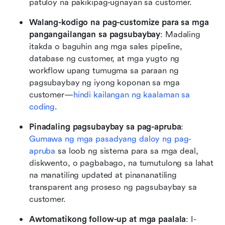
patuloy na pakikipag-ugnayan sa customer.
Walang-kodigo na pag-customize para sa mga 
pangangailangan sa pagsubaybay
: Madaling 
itakda o baguhin ang mga sales pipeline, 
database ng customer, at mga yugto ng 
workflow upang tumugma sa paraan ng 
pagsubaybay ng iyong koponan sa mga 
customer—
hindi kailangan ng kaalaman sa 
coding
.
Pinadaling pagsubaybay sa pag-apruba
: 
Gumawa ng mga pasadyang daloy ng pag-
apruba
 sa loob ng sistema para sa mga deal, 
diskwento, o pagbabago, na tumutulong sa lahat 
na manatiling updated at pinananatiling 
transparent ang proseso ng pagsubaybay sa 
customer.
Awtomatikong follow-up at mga paalala
: I-