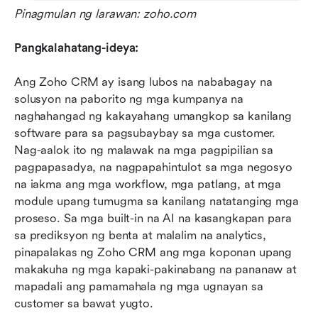
Pinagmulan ng larawan: zoho.com
Pangkalahatang-ideya:
Ang Zoho CRM ay isang lubos na nababagay na 
solusyon na paborito ng mga kumpanya na 
naghahangad ng kakayahang umangkop sa kanilang 
software para sa pagsubaybay sa mga customer. 
Nag-aalok ito ng malawak na mga pagpipilian sa 
pagpapasadya, na nagpapahintulot sa mga negosyo 
na iakma ang mga workflow, mga patlang, at mga 
module upang tumugma sa kanilang natatanging mga 
proseso. Sa mga built-in na AI na kasangkapan para 
sa prediksyon ng benta at malalim na analytics, 
pinapalakas ng Zoho CRM ang mga koponan upang 
makakuha ng mga kapaki-pakinabang na pananaw at 
mapadali ang pamamahala ng mga ugnayan sa 
customer sa bawat yugto.