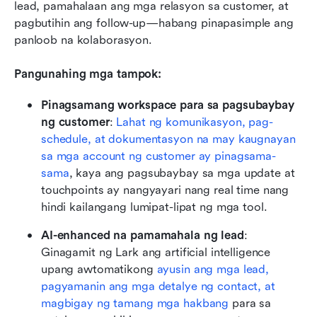
lead, pamahalaan ang mga relasyon sa customer, at 
pagbutihin ang follow-up—habang pinapasimple ang 
panloob na kolaborasyon. 
Pangunahing mga tampok:
Pinagsamang workspace para sa pagsubaybay 
ng customer
: 
Lahat ng komunikasyon, pag-
schedule, at dokumentasyon na may kaugnayan 
sa mga account ng customer ay pinagsama-
sama
, kaya ang pagsubaybay sa mga update at 
touchpoints ay nangyayari nang real time nang 
hindi kailangang lumipat-lipat ng mga tool.
AI-enhanced na pamamahala ng lead
: 
Ginagamit ng Lark ang artificial intelligence 
upang awtomatikong 
ayusin ang mga lead, 
pagyamanin ang mga detalye ng contact, at 
magbigay ng tamang mga hakbang
 para sa 