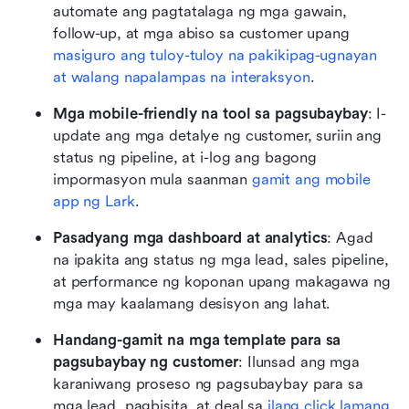
automate ang pagtatalaga ng mga gawain, 
follow-up, at mga abiso sa customer upang 
masiguro ang tuloy-tuloy na pakikipag-ugnayan 
at walang napalampas na interaksyon
.
Mga mobile-friendly na tool sa pagsubaybay
: I-
update ang mga detalye ng customer, suriin ang 
status ng pipeline, at i-log ang bagong 
impormasyon mula saanman 
gamit ang mobile 
app ng Lark
.
Pasadyang mga dashboard at analytics
: Agad 
na ipakita ang status ng mga lead, sales pipeline, 
at performance ng koponan upang makagawa ng 
mga may kaalamang desisyon ang lahat.
Handang-gamit na mga template para sa 
pagsubaybay ng customer
: Ilunsad ang mga 
karaniwang proseso ng pagsubaybay para sa 
mga lead, pagbisita, at deal sa 
ilang click lamang 