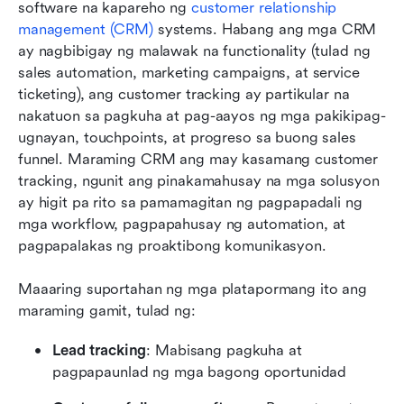
software na kapareho ng 
customer relationship 
management (CRM)
 systems. Habang ang mga CRM 
ay nagbibigay ng malawak na functionality (tulad ng 
sales automation, marketing campaigns, at service 
ticketing), ang customer tracking ay partikular na 
nakatuon sa pagkuha at pag-aayos ng mga pakikipag-
ugnayan, touchpoints, at progreso sa buong sales 
funnel. Maraming CRM ang may kasamang customer 
tracking, ngunit ang pinakamahusay na mga solusyon 
ay higit pa rito sa pamamagitan ng pagpapadali ng 
mga workflow, pagpapahusay ng automation, at 
pagpapalakas ng proaktibong komunikasyon.
Maaaring suportahan ng mga platapormang ito ang 
maraming gamit, tulad ng:
Lead tracking
: Mabisang pagkuha at 
pagpapaunlad ng mga bagong oportunidad