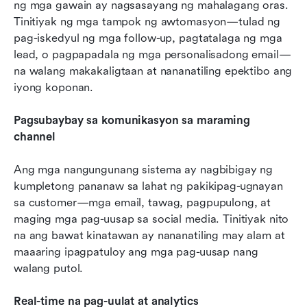
ng mga gawain ay nagsasayang ng mahalagang oras. 
Tinitiyak ng mga tampok ng awtomasyon—tulad ng 
pag-iskedyul ng mga follow-up, pagtatalaga ng mga 
lead, o pagpapadala ng mga personalisadong email—
na walang makakaligtaan at nananatiling epektibo ang 
iyong koponan.
Pagsubaybay sa komunikasyon sa maraming 
channel
Ang mga nangungunang sistema ay nagbibigay ng 
kumpletong pananaw sa lahat ng pakikipag-ugnayan 
sa customer—mga email, tawag, pagpupulong, at 
maging mga pag-uusap sa social media. Tinitiyak nito 
na ang bawat kinatawan ay nananatiling may alam at 
maaaring ipagpatuloy ang mga pag-uusap nang 
walang putol.
Real-time na pag-uulat at analytics