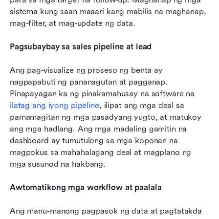
sistema kung saan maaari kang mabilis na maghanap, 
mag-filter, at mag-update ng data.
Pagsubaybay sa sales pipeline at lead
Ang pag-visualize ng proseso ng benta ay 
nagpapabuti ng pananagutan at pagganap. 
Pinapayagan ka ng pinakamahusay na software na 
ilatag ang iyong pipeline
, ilipat ang mga deal sa 
pamamagitan ng mga pasadyang yugto, at matukoy 
ang mga hadlang. Ang mga madaling gamitin na 
dashboard ay tumutulong sa mga koponan na 
magpokus sa mahahalagang deal at magplano ng 
mga susunod na hakbang.
Awtomatikong mga workflow at paalala
Ang manu-manong pagpasok ng data at pagtatakda 