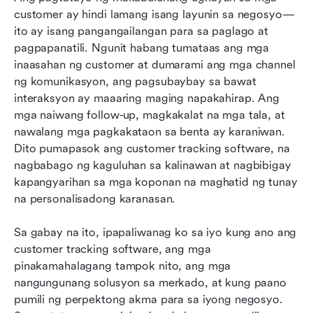
customer ay hindi lamang isang layunin sa negosyo—
12 pinakamahusay na mga solusyon sa
ito ay isang pangangailangan para sa paglago at 
software para sa pagsubaybay ng customer
pagpapanatili. Ngunit habang tumataas ang mga 
inaasahan ng customer at dumarami ang mga channel 
Paano pumili ng tamang software para
ng komunikasyon, ang pagsubaybay sa bawat 
subaybayan ang mga customer
interaksyon ay maaaring maging napakahirap. Ang 
mga naiwang follow-up, magkakalat na mga tala, at 
Mga Madalas Itanong
nawalang mga pagkakataon sa benta ay karaniwan. 
Konklusyon
Dito pumapasok ang customer tracking software, na 
nagbabago ng kaguluhan sa kalinawan at nagbibigay 
kapangyarihan sa mga koponan na maghatid ng tunay 
na personalisadong karanasan.
Sa gabay na ito, ipapaliwanag ko sa iyo kung ano ang 
customer tracking software, ang mga 
pinakamahalagang tampok nito, ang mga 
nangungunang solusyon sa merkado, at kung paano 
pumili ng perpektong akma para sa iyong negosyo. 