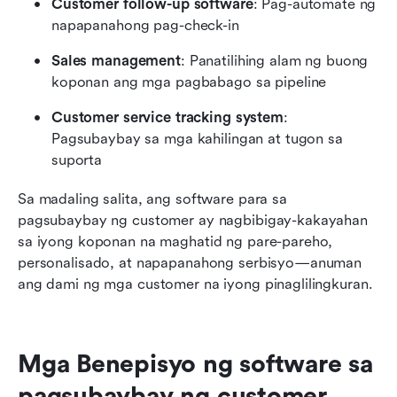
Customer follow-up software
: Pag-automate ng 
napapanahong pag-check-in
Sales management
: Panatilihing alam ng buong 
koponan ang mga pagbabago sa pipeline
Customer service tracking system
: 
Pagsubaybay sa mga kahilingan at tugon sa 
suporta
Sa madaling salita, ang software para sa 
pagsubaybay ng customer ay nagbibigay-kakayahan 
sa iyong koponan na maghatid ng pare-pareho, 
personalisado, at napapanahong serbisyo—anuman 
ang dami ng mga customer na iyong pinaglilingkuran.
Mga Benepisyo ng software sa 
pagsubaybay ng customer