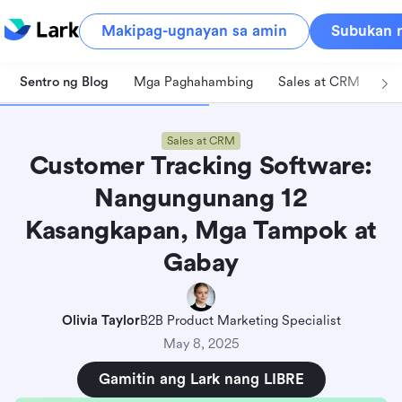
Makipag-ugnayan sa amin
Subukan n
Sentro ng Blog
Mga Paghahambing
Sales at CRM
Pa
Sales at CRM
Customer Tracking Software:
Nangungunang 12
Kasangkapan, Mga Tampok at
Gabay
Olivia Taylor
B2B Product Marketing Specialist
May 8, 2025
Gamitin ang Lark nang LIBRE