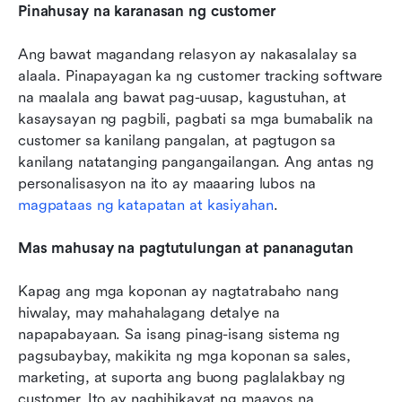
Pinahusay na karanasan ng customer
Ang bawat magandang relasyon ay nakasalalay sa 
alaala. Pinapayagan ka ng customer tracking software 
na maalala ang bawat pag-uusap, kagustuhan, at 
kasaysayan ng pagbili, pagbati sa mga bumabalik na 
customer sa kanilang pangalan, at pagtugon sa 
kanilang natatanging pangangailangan. Ang antas ng 
personalisasyon na ito ay maaaring lubos na 
magpataas ng katapatan at kasiyahan
.
Mas mahusay na pagtutulungan at pananagutan
Kapag ang mga koponan ay nagtatrabaho nang 
hiwalay, may mahahalagang detalye na 
napapabayaan. Sa isang pinag-isang sistema ng 
pagsubaybay, makikita ng mga koponan sa sales, 
marketing, at suporta ang buong paglalakbay ng 
customer. Ito ay naghihikayat ng maayos na 