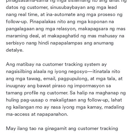
pinagsasama-sama ng mga sistemang ito ang lahat ng 
datos ng customer, sinusubaybayan ang mga lead 
nang real time, at ina-automate ang mga proseso ng 
follow-up. Pinapalakas nito ang mga koponan na 
pangalagaan ang mga relasyon, makapagsara ng mas 
maraming deal, at makapaghatid ng mas mahusay na 
serbisyo nang hindi napapalampas ang anumang 
detalye.
Ang matibay na customer tracking system ay 
nagsisilbing alaala ng iyong negosyo—itinatala nito 
ang mga tawag, email, pagpupulong, at mga tala, at 
inuugnay ang bawat piraso ng impormasyon sa 
tamang profile ng customer. Sa halip na maghanap ng 
huling pag-uusap o makaligtaan ang follow-up, lahat 
ng kailangan mo ay nasa iyong mga kamay, madaling 
ma-access at napapanahon.
May ilang tao na ginagamit ang customer tracking 