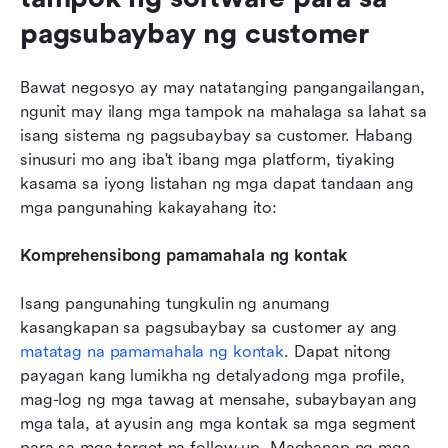
pagsubaybay ng customer
Bawat negosyo ay may natatanging pangangailangan, 
ngunit may ilang mga tampok na mahalaga sa lahat sa 
isang sistema ng pagsubaybay sa customer. Habang 
sinusuri mo ang iba't ibang mga platform, tiyaking 
kasama sa iyong listahan ng mga dapat tandaan ang 
mga pangunahing kakayahang ito:
Komprehensibong pamamahala ng kontak
Isang pangunahing tungkulin ng anumang 
kasangkapan sa pagsubaybay sa customer ay ang 
matatag na pamamahala ng kontak
. Dapat nitong 
payagan kang lumikha ng detalyadong mga profile, 
mag-log ng mga tawag at mensahe, subaybayan ang 
mga tala, at ayusin ang mga kontak sa mga segment 
para sa mga target na follow-up. Maghanap ng mga 