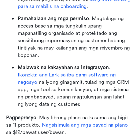
para sa mabilis na onboarding
.
Pamahalaan ang mga permiso
: Magtalaga ng 
access base sa mga tungkulin upang 
mapanatiling organisado at protektado ang 
sensitibong impormasyon ng customer habang 
tinitiyak na may kailangan ang mga miyembro ng 
koponan.
Malawak na kakayahan sa integrasyon
: 
Ikonekta ang Lark sa iba pang software ng 
negosyo
 na iyong ginagamit, tulad ng mga CRM 
app, mga tool sa komunikasyon, at mga sistema 
ng pagbabayad, upang magtulungan ang lahat 
ng iyong data ng customer.
Pagpepresyo
: May libreng plano na kasama ang higit 
sa 11 produkto. 
Nagsisimula ang mga bayad na plano
sa $12/bawat user/buwan. 