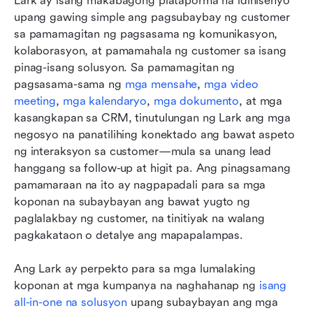
Lark ay isang makabagong plataporma na idinisenyo 
upang gawing simple ang pagsubaybay ng customer 
sa pamamagitan ng pagsasama ng komunikasyon, 
kolaborasyon, at pamamahala ng customer sa isang 
pinag-isang solusyon. Sa pamamagitan ng 
pagsasama-sama ng 
mga mensahe
, 
mga video 
meeting
, 
mga kalendaryo
, 
mga dokumento
, at mga 
kasangkapan sa CRM, tinutulungan ng Lark ang mga 
negosyo na panatilihing konektado ang bawat aspeto 
ng interaksyon sa customer—mula sa unang lead 
hanggang sa follow-up at higit pa. Ang pinagsamang 
pamamaraan na ito ay nagpapadali para sa mga 
koponan na subaybayan ang bawat yugto ng 
paglalakbay ng customer, na tinitiyak na walang 
pagkakataon o detalye ang mapapalampas.
Ang Lark ay perpekto para sa mga lumalaking 
koponan at mga kumpanya na naghahanap ng 
isang 
all-in-one na solusyon
 upang subaybayan ang mga 