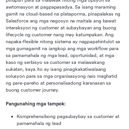
pinupuri para sa malawak nitong mga opsyon sa 
awtomasyon at pagpapasadya. Sa isang maraming 
gamit na cloud-based na plataporma, pinapalakas ng 
Salesforce ang mga negosyo na maitala ang bawat 
interaksyon ng customer at subaybayan ang buong 
lifecycle ng customer nang may katumpakan. Ang 
napaka-flexible nitong sistema ay nagpapahintulot sa 
mga gumagamit na iangkop ang mga workflow para 
sa pamamahala ng mga lead, oportunidad, at mga 
kaso ng serbisyo sa customer sa malawakang 
sukatan, kaya ito ay isang pinagkakatiwalaang 
solusyon para sa mga organisasyong nais maghatid 
ng pare-pareho at personalisadong karanasan sa 
buong customer journey.
Pangunahing mga tampok:
Komprehensibong pagsubaybay sa customer at 
pamamahala ng lead