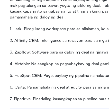
makipagtulungan sa bawat yugto ng siklo ng deal. Tata
kasangkapang ito sa gabay na ito at tingnan kung paa
pamamahala ng daloy ng deal.
1. Lark: Pinag-isang workspace para sa nilalaman, kol
2. Affinity CRM: Intelligence sa relasyon para sa mga
3. Zapflow: Software para sa daloy ng deal na ginawa p
4. Airtable: Naiaangkop na pagsubaybay ng deal gami
5. HubSpot CRM: Pagsubaybay ng pipeline na nakatu
6. Carta: Pamamahala ng deal at equity para sa mg
7. Pipedrive: Pinadaling kasangkapan sa pipeline para 