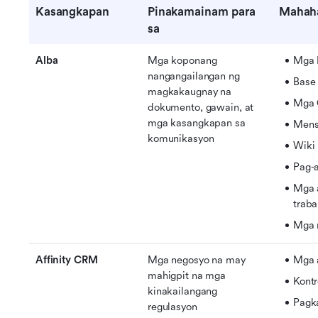
Kasangkapan
Pinakamainam para 
Mahah
sa
Alba
Mga koponang 
Mga 
nangangailangan ng 
Base
magkakaugnay na 
Mga 
dokumento, gawain, at 
mga kasangkapan sa 
Mens
komunikasyon
Wiki
Pag-
Mga 
trab
Mga 
Affinity CRM
Mga negosyo na may 
Mga 
mahigpit na mga 
Kontr
kinakailangang 
Pagk
regulasyon