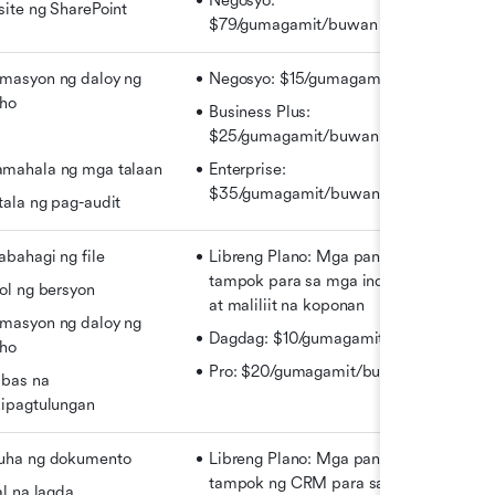
Negosyo: 
ite ng SharePoint
$79/gumagamit/buwan
masyon ng daloy ng 
Negosyo: $15/gumagamit/buwan
aho
Business Plus: 
$25/gumagamit/buwan
mahala ng mga talaan
Enterprise: 
$35/gumagamit/buwan
ala ng pag-audit
bahagi ng file
Libreng Plano: Mga pangunahing 
tampok para sa mga indibidwal 
ol ng bersyon
at maliliit na koponan
masyon ng daloy ng 
Dagdag: $10/gumagamit/buwan
aho
Pro: $20/gumagamit/buwan
bas na 
kipagtulungan
uha ng dokumento
Libreng Plano: Mga pangunahing 
tampok ng CRM para sa mga 
al na lagda