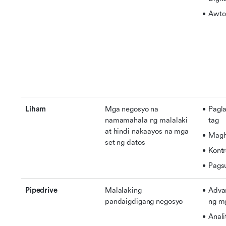
Awto
Liham
Mga negosyo na 
Pagla
namamahala ng malalaki 
tag
at hindi nakaayos na mga 
Magh
set ng datos
Kont
Pags
Pipedrive
Malalaking 
Adva
pandaigdigang negosyo
ng mg
Anali