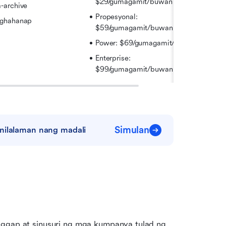
$29/gumagamit/buwan
-archive
Propesyonal: 
aghahanap
$59/gumagamit/buwan
Power: $69/gumagamit/buwan
Enterprise: 
$99/gumagamit/buwan
Simulan
 nilalaman nang madali
nggap at sinusuri ng mga kumpanya tulad ng 