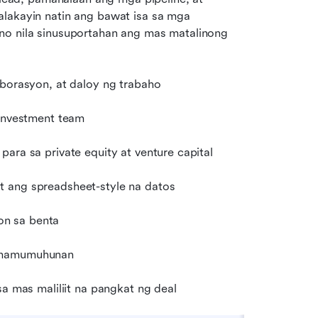
lakayin natin ang bawat isa sa mga 
no nila sinusuportahan ang mas matalinong 
aborasyon, at daloy ng trabaho
 investment team
ara sa private equity at venture capital
t ang spreadsheet-style na datos
on sa benta
a mamumuhunan
sa mas maliliit na pangkat ng deal