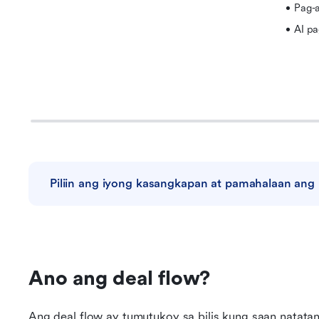
Pag-a
AI p
Piliin ang iyong kasangkapan at pamahalaan ang
Ano ang deal flow?
Ang deal flow ay tumutukoy sa bilis kung saan natata