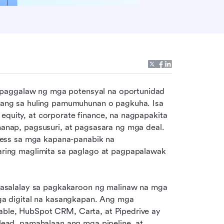
 paggalaw ng mga potensyal na oportunidad 
ng sa huling pamumuhunan o pagkuha. Isa 
equity, at corporate finance, na nagpapakita 
ap, pagsusuri, at pagsasara ng mga deal. 
ess sa mga kapana-panabik na 
ing maglimita sa paglago at pagpapalawak 
salalay sa pagkakaroon ng malinaw na mga 
 digital na kasangkapan. Ang mga 
able, HubSpot CRM, Carta, at Pipedrive ay 
ad, pamahalaan ang mga pipeline, at 