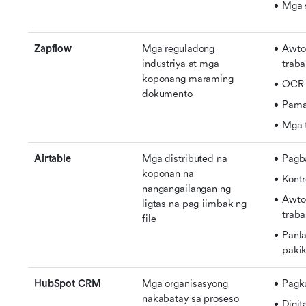
Mga s
Zapflow
Mga reguladong 
Awto
industriya at mga 
trab
koponang maraming 
OCR
dokumento
Pama
Mga t
Airtable
Mga distributed na 
Pagba
koponan na 
Kontr
nangangailangan ng 
Awto
ligtas na pag-iimbak ng 
trab
file
Panla
paki
HubSpot CRM
Mga organisasyong 
Pagk
nakabatay sa proseso
Digit