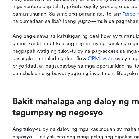
mga venture capitalist, private equity groups, o corpo
pamumuhunan. Sa simpleng pananalita, ito ang "
pipeli
na dumadaan sa iba’t ibang yugto—mula sa paghahan
Ang pag-unawa sa kahulugan ng deal flow ay tumutu
gaano kaaktibo at kalusog ang daloy ng kanilang mga
nagpapahiwatig ng tuloy-tuloy na pag-access sa mga 
kasangkapan tulad ng deal flow 
CRM systems
 ay nag
priyoridad, at pagsubaybay sa mga oportunidad na it
pamahalaan ang bawat yugto ng investment lifecycle
Bakit mahalaga ang daloy ng mg
tagumpay ng negosyo
Ang tuloy-tuloy na daloy ng mga kasunduan ay mahala
negosyo. Tinitiyak nito ang isang palagiang pipeline 