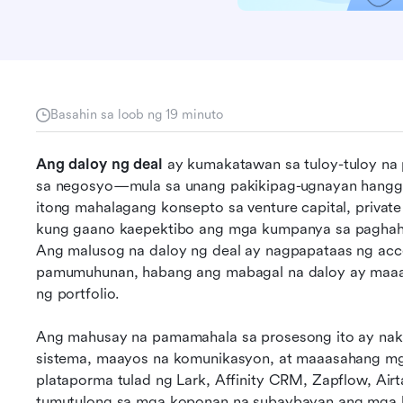
Basahin sa loob ng 19 minuto
Ang daloy ng deal
 ay kumakatawan sa tuloy-tuloy na
sa negosyo—mula sa unang pakikipag-ugnayan hangga
itong mahalagang konsepto sa venture capital, private 
kung gaano kaepektibo ang mga kumpanya sa paghahan
Ang malusog na daloy ng deal ay nagpapataas ng acc
pamumuhunan, habang ang mabagal na daloy ay maaar
ng portfolio. 
Ang mahusay na pamamahala sa prosesong ito ay naka
sistema, maayos na komunikasyon, at maaasahang mga
plataporma tulad ng Lark, Affinity CRM, Zapflow, Airt
tumutulong sa mga koponan na subaybayan ang mga le