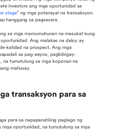
rate investors ang mga oportunidad sa 
ne stage
" ng mga potensyal na transaksyon 
ap hanggang sa pagsasara.
long sa mga mamumuhunan na masukat kung 
 oportunidad. Ang malakas na daloy ay 
de-kalidad na prospect. Ang mga 
papadali sa pag-aayos, pagbibigay-
o, na tumutulong sa mga koponan na 
 nang mahusay.
a transaksyon para sa 
ga para sa napapanatiling paglago ng 
ng mga oportunidad, na tumutulong sa mga 