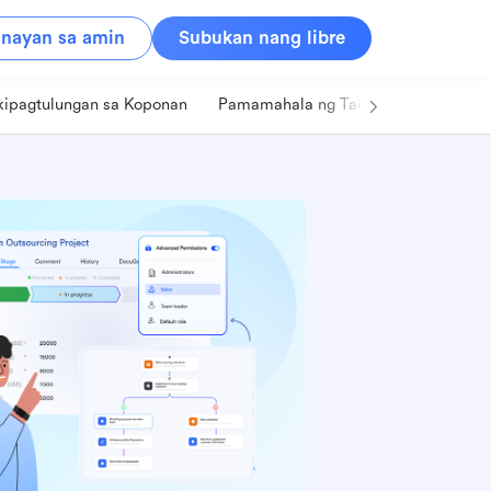
nayan sa amin
Subukan nang libre
kipagtulungan sa Koponan
Pamamahala ng Tao
Retail
Pa