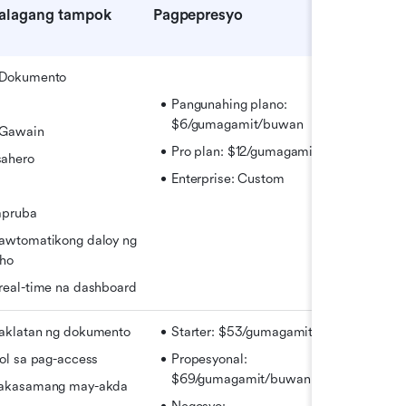
alagang tampok
Pagpepresyo
Dokumento
Pangunahing plano: 
$6/gumagamit/buwan
Gawain
Pro plan: $12/gumagamit/buwan
ahero
Enterprise: Custom
apruba
awtomatikong daloy ng 
aho
real-time na dashboard
aklatan ng dokumento
Starter: $53/gumagamit/buwan
ol sa pag-access
Propesyonal: 
$69/gumagamit/buwan
akasamang may-akda