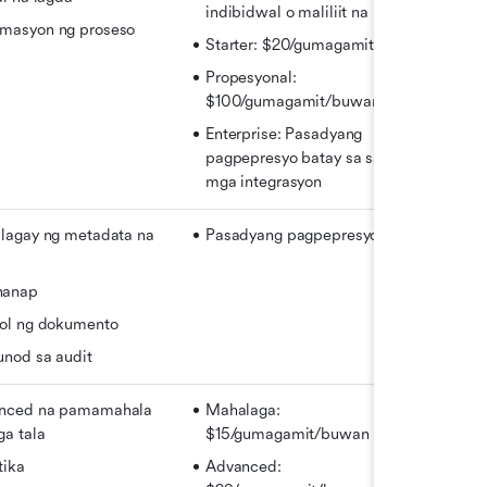
indibidwal o maliliit na koponan
masyon ng proseso
Starter: $20/gumagamit/buwan
Propesyonal: 
$100/gumagamit/buwan
Enterprise: Pasadyang 
pagpepresyo batay sa saklaw at 
mga integrasyon
lagay ng metadata na 
Pasadyang pagpepresyo
anap
rol ng dokumento
unod sa audit
nced na pamamahala 
Mahalaga: 
a tala
$15/gumagamit/buwan
tika
Advanced: 