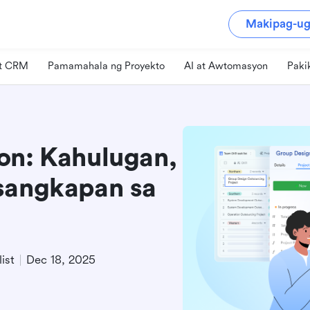
Makipag-ug
at CRM
Pamamahala ng Proyekto
AI at Awtomasyon
Paki
on: Kahulugan,
sangkapan sa
ist
Dec 18, 2025