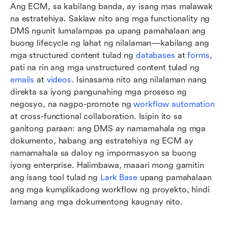
Ang ECM, sa kabilang banda, ay isang mas malawak 
na estratehiya. Saklaw nito ang mga functionality ng 
DMS ngunit lumalampas pa upang pamahalaan ang 
buong lifecycle ng lahat ng nilalaman—kabilang ang 
mga structured content tulad ng 
databases
 at 
forms
, 
pati na rin ang mga unstructured content tulad ng 
emails
 at 
videos
. Isinasama nito ang nilalaman nang 
direkta sa iyong pangunahing mga proseso ng 
negosyo, na nagpo-promote ng 
workflow automation
at cross-functional collaboration. Isipin ito sa 
ganitong paraan: ang DMS ay namamahala ng mga 
dokumento, habang ang estratehiya ng ECM ay 
namamahala sa daloy ng impormasyon sa buong 
iyong enterprise. Halimbawa, maaari mong gamitin 
ang isang tool tulad ng 
Lark Base
 upang pamahalaan 
ang mga kumplikadong workflow ng proyekto, hindi 
lamang ang mga dokumentong kaugnay nito.