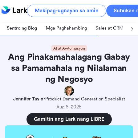
Makipag-ugnayan sa amin
Subukan n
Sentro ng Blog
Mga Paghahambing
Sales at CRM
Pa
AI at Awtomasyon
Ang Pinakamahalagang Gabay
sa Pamamahala ng Nilalaman
ng Negosyo
Jennifer Taylor
Product Demand Generation Specialist
Aug 6, 2025
Gamitin ang Lark nang LIBRE