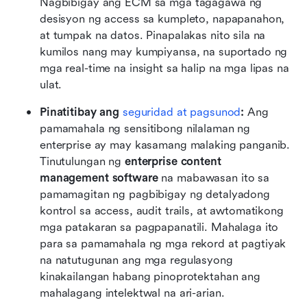
Nagbibigay ang ECM sa mga tagagawa ng 
desisyon ng access sa kumpleto, napapanahon, 
at tumpak na datos. Pinapalakas nito sila na 
kumilos nang may kumpiyansa, na suportado ng 
mga real-time na insight sa halip na mga lipas na 
ulat.
Pinatitibay ang 
seguridad at pagsunod
:
 Ang 
pamamahala ng sensitibong nilalaman ng 
enterprise ay may kasamang malaking panganib. 
Tinutulungan ng 
enterprise content 
management software
 na mabawasan ito sa 
pamamagitan ng pagbibigay ng detalyadong 
kontrol sa access, audit trails, at awtomatikong 
mga patakaran sa pagpapanatili. Mahalaga ito 
para sa pamamahala ng mga rekord at pagtiyak 
na natutugunan ang mga regulasyong 
kinakailangan habang pinoprotektahan ang 
mahalagang intelektwal na ari-arian.