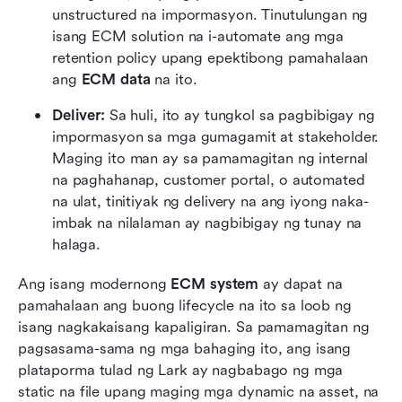
unstructured na impormasyon. Tinutulungan ng 
isang ECM solution na i-automate ang mga 
retention policy upang epektibong pamahalaan 
ang 
ECM data
 na ito.
Deliver:
 Sa huli, ito ay tungkol sa pagbibigay ng 
impormasyon sa mga gumagamit at stakeholder. 
Maging ito man ay sa pamamagitan ng internal 
na paghahanap, customer portal, o automated 
na ulat, tinitiyak ng delivery na ang iyong naka-
imbak na nilalaman ay nagbibigay ng tunay na 
halaga.
Ang isang modernong 
ECM system
 ay dapat na 
pamahalaan ang buong lifecycle na ito sa loob ng 
isang nagkakaisang kapaligiran. Sa pamamagitan ng 
pagsasama-sama ng mga bahaging ito, ang isang 
plataporma tulad ng Lark ay nagbabago ng mga 
static na file upang maging mga dynamic na asset, na 