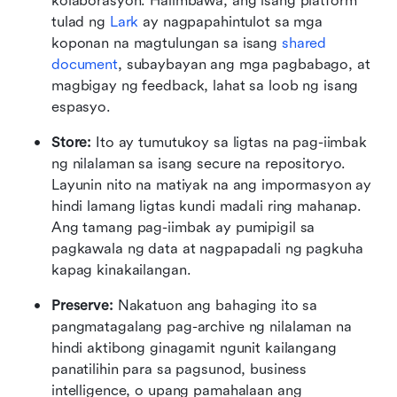
kolaborasyon. Halimbawa, ang isang platform 
tulad ng 
Lark
 ay nagpapahintulot sa mga 
koponan na magtulungan sa isang 
shared 
document
, subaybayan ang mga pagbabago, at 
magbigay ng feedback, lahat sa loob ng isang 
espasyo.
Store:
 Ito ay tumutukoy sa ligtas na pag-iimbak 
ng nilalaman sa isang secure na repositoryo. 
Layunin nito na matiyak na ang impormasyon ay 
hindi lamang ligtas kundi madali ring mahanap. 
Ang tamang pag-iimbak ay pumipigil sa 
pagkawala ng data at nagpapadali ng pagkuha 
kapag kinakailangan.
Preserve:
 Nakatuon ang bahaging ito sa 
pangmatagalang pag-archive ng nilalaman na 
hindi aktibong ginagamit ngunit kailangang 
panatilihin para sa pagsunod, business 
intelligence, o upang pamahalaan ang 