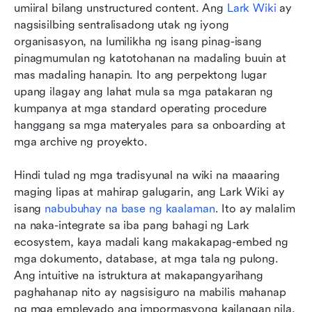
umiiral bilang unstructured content. Ang 
Lark Wiki
 ay 
nagsisilbing sentralisadong utak ng iyong 
organisasyon, na lumilikha ng isang pinag-isang 
pinagmumulan ng katotohanan na madaling buuin at 
mas madaling hanapin. Ito ang perpektong lugar 
upang ilagay ang lahat mula sa mga patakaran ng 
kumpanya at mga standard operating procedure 
hanggang sa mga materyales para sa onboarding at 
mga archive ng proyekto.
Hindi tulad ng mga tradisyunal na wiki na maaaring 
maging lipas at mahirap galugarin, ang Lark Wiki ay 
isang 
nabubuhay na base ng kaalaman
. Ito ay malalim 
na naka-integrate sa iba pang bahagi ng Lark 
ecosystem, kaya madali kang makakapag-embed ng 
mga dokumento, database, at mga tala ng pulong. 
Ang intuitive na istruktura at makapangyarihang 
paghahanap nito ay nagsisiguro na mabilis mahanap 
ng mga empleyado ang impormasyong kailangan nila, 