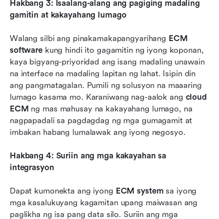
Hakbang 3: Isaalang-alang ang pagiging madaling 
gamitin at kakayahang lumago
Walang silbi ang pinakamakapangyarihang 
ECM 
software
 kung hindi ito gagamitin ng iyong koponan, 
kaya bigyang-priyoridad ang isang madaling unawain 
na interface na madaling lapitan ng lahat. Isipin din 
ang pangmatagalan. Pumili ng solusyon na maaaring 
lumago kasama mo. Karaniwang nag-aalok ang 
cloud 
ECM
 ng mas mahusay na kakayahang lumago, na 
nagpapadali sa pagdagdag ng mga gumagamit at 
imbakan habang lumalawak ang iyong negosyo.
Hakbang 4: Suriin ang mga kakayahan sa 
integrasyon
Dapat kumonekta ang iyong 
ECM system
 sa iyong 
mga kasalukuyang kagamitan upang maiwasan ang 
paglikha ng isa pang data silo. Suriin ang mga 