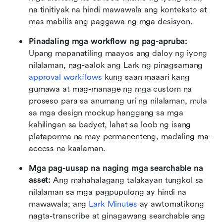
na tinitiyak na hindi mawawala ang konteksto at 
mas mabilis ang paggawa ng mga desisyon.
Pinadaling mga workflow ng pag-apruba:
Upang mapanatiling maayos ang daloy ng iyong 
nilalaman, nag-aalok ang Lark ng pinagsamang 
approval workflows
 kung saan maaari kang 
gumawa at mag-manage ng mga custom na 
proseso para sa anumang uri ng nilalaman, mula 
sa mga design mockup hanggang sa mga 
kahilingan sa badyet, lahat sa loob ng isang 
plataporma na may permanenteng, madaling ma-
access na kaalaman.
Mga pag-uusap na naging mga searchable na 
asset:
 Ang mahahalagang talakayan tungkol sa 
nilalaman sa mga pagpupulong ay hindi na 
mawawala; ang 
Lark Minutes
 ay awtomatikong 
nagta-transcribe at ginagawang searchable ang 