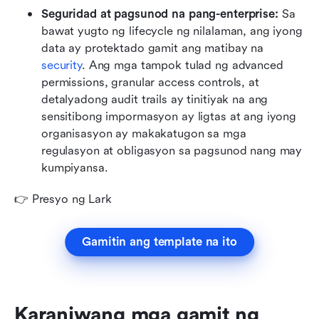
Seguridad at pagsunod na pang-enterprise:
 Sa 
bawat yugto ng lifecycle ng nilalaman, ang iyong 
data ay protektado gamit ang matibay na 
security
. Ang mga tampok tulad ng advanced 
permissions, granular access controls, at 
detalyadong audit trails ay tinitiyak na ang 
sensitibong impormasyon ay ligtas at ang iyong 
organisasyon ay makakatugon sa mga 
regulasyon at obligasyon sa pagsunod nang may 
kumpiyansa.
👉 Presyo ng Lark
Gamitin ang template na ito
Karaniwang mga gamit ng 