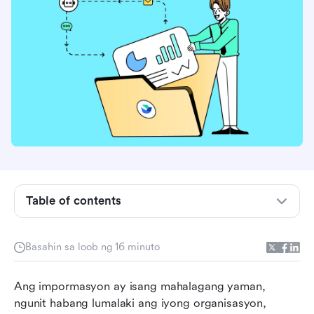
Ano ang enterprise content management?
Bakit mahalaga ang pamamahala ng nilalaman
ng negosyo?
Table of contents
Paraan ng pagpili ng enterprise content
management: Isang gabay na hakbang-hakbang
Basahin sa loob ng 16 minuto
Paano binabago ng Lark ang pamamahala ng
Ang impormasyon ay isang mahalagang yaman, 
nilalaman ng negosyo
ngunit habang lumalaki ang iyong organisasyon, 