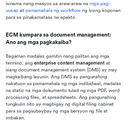
isinama nang maayos sa araw-araw na 
mga pag-
uusap
 at 
pamamahala ng workflow
 ng iyong koponan 
para sa pinakamataas na epekto.
ECM kumpara sa document management: 
Ano ang mga pagkakaiba?
Bagaman madalas gamitin nang palitan ang mga 
termino, ang 
enterprise content management
 at 
isang document management system (DMS) ay may 
magkaibang layunin. Ang DMS ay pangunahing 
nakatuon sa pamamahala ng mga indibidwal, madalas 
na static na mga dokumento tulad ng mga PDF, word 
processing files, at spreadsheets. Ang pangunahing 
tungkulin nito ay magbigay ng digital filing cabinet 
para sa pagsubaybay ng mga bersyon ng file at 
imbakan.