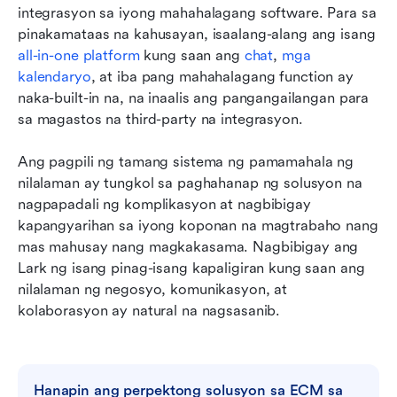
integrasyon sa iyong mahahalagang software. Para sa 
pinakamataas na kahusayan, isaalang-alang ang isang 
all-in-one platform
 kung saan ang 
chat
, 
mga 
kalendaryo
, at iba pang mahahalagang function ay 
naka-built-in na, na inaalis ang pangangailangan para 
sa magastos na third-party na integrasyon.
Ang pagpili ng tamang sistema ng pamamahala ng 
nilalaman ay tungkol sa paghahanap ng solusyon na 
nagpapadali ng komplikasyon at nagbibigay 
kapangyarihan sa iyong koponan na magtrabaho nang 
mas mahusay nang magkakasama. Nagbibigay ang 
Lark ng isang pinag-isang kapaligiran kung saan ang 
nilalaman ng negosyo, komunikasyon, at 
kolaborasyon ay natural na nagsasanib.
Hanapin ang perpektong solusyon sa ECM sa 