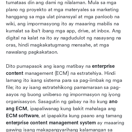
Karaniwang mga gamit ng pamamahala ng
tumataas din ang dami ng nilalaman. Mula sa mga 
nilalaman ng negosyo
plano ng proyekto at mga materyales sa marketing 
hanggang sa mga ulat pinansyal at mga panloob na 
Ang hinaharap ng ECM
wiki, ang impormasyong ito ay maaaring mabilis na 
kumalat sa iba't ibang mga app, drive, at inbox. Ang 
Konklusyon
digital na kalat na ito ay nagdudulot ng nasayang na 
Mga Madalas Itanong
oras, hindi magkakatugmang mensahe, at mga 
nawalang pagkakataon.
May kaugnayang pagbasa
Dito pumapasok ang isang matibay na 
enterprise 
content
 management (ECM) na estratehiya. Hindi 
lamang ito isang sistema para sa pag-iimbak ng mga 
file; ito ay isang estratehikong pamamaraan sa pag-
aayos ng buong uniberso ng impormasyon ng iyong 
organisasyon. Sasagutin ng gabay na ito kung 
ano 
ang ECM
, ipapaliwanag kung bakit mahalaga ang 
ECM software
, at ipapakita kung paano ang tamang 
enterprise content management system
 ay maaaring 
gawing isang makapangyarihang kalamangan sa 