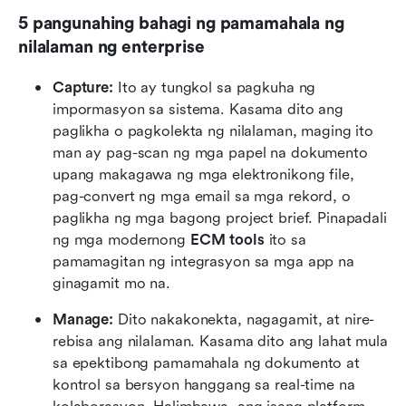
5 pangunahing bahagi ng pamamahala ng 
nilalaman ng enterprise
Capture:
 Ito ay tungkol sa pagkuha ng 
impormasyon sa sistema. Kasama dito ang 
paglikha o pagkolekta ng nilalaman, maging ito 
man ay pag-scan ng mga papel na dokumento 
upang makagawa ng mga elektronikong file, 
pag-convert ng mga email sa mga rekord, o 
paglikha ng mga bagong project brief. Pinapadali 
ng mga modernong 
ECM tools
 ito sa 
pamamagitan ng integrasyon sa mga app na 
ginagamit mo na.
Manage:
 Dito nakakonekta, nagagamit, at nire-
rebisa ang nilalaman. Kasama dito ang lahat mula 
sa epektibong pamamahala ng dokumento at 
kontrol sa bersyon hanggang sa real-time na 