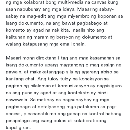
ng mga kolaboratibong multi-media na canvas kung 
saan nabubuhay ang mga ideya. Maaaring sabay-
sabay na mag-edit ang mga miyembro ng koponan sa 
isang dokumento, na ang bawat pagbabago at 
komento ay agad na nakikita. Inaalis nito ang 
kalituhan ng maraming bersyon ng dokumento at 
walang katapusang mga email chain.
Maaari mong direktang i-tag ang mga kasamahan sa 
isang dokumento upang magtanong o mag-assign ng 
gawain, at makakatanggap sila ng agarang abiso sa 
kanilang chat. Ang tuloy-tuloy na koneksyon sa 
pagitan ng nilalaman at komunikasyon ay nagsisiguro 
na ang puna ay agad at ang konteksto ay hindi 
nawawala. Sa matibay na pagsubaybay ng mga 
pagbabago at detalyadong mga patakaran sa pag-
access, pinananatili mo ang ganap na kontrol habang 
pinapalago ang isang bukas at kolaboratibong 
kapaligiran.