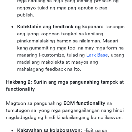
mga hadlang sa mga pangunahing proseso ng 
negosyo tulad ng mga pag-apruba o pag-
publish.
Kolektahin ang feedback ng koponan:
 Tanungin 
ang iyong koponan tungkol sa kanilang 
pinakamalalaking hamon sa nilalaman. Maaari 
kang gumamit ng mga tool na may mga form na 
maaaring i-customize, tulad ng 
Lark Base
, upang 
madaliang makolekta at maayos ang 
mahalagang feedback na ito.
Hakbang 2: Suriin ang mga pangunahing tampok at 
functionality
Magtuon sa pangunahing 
ECM functionality
 na 
tumutugon sa iyong mga pangangailangan nang hindi 
nagdadagdag ng hindi kinakailangang komplikasyon.
Kakayahan sa kolaborasyon:
 Higit pa sa 