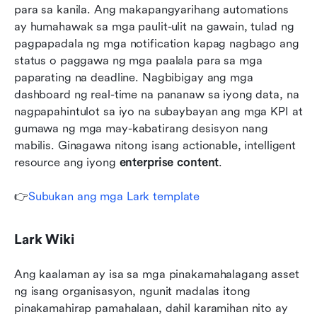
para sa kanila. Ang makapangyarihang automations 
ay humahawak sa mga paulit-ulit na gawain, tulad ng 
pagpapadala ng mga notification kapag nagbago ang 
status o paggawa ng mga paalala para sa mga 
paparating na deadline. Nagbibigay ang mga 
dashboard ng real-time na pananaw sa iyong data, na 
nagpapahintulot sa iyo na subaybayan ang mga KPI at 
gumawa ng mga may-kabatirang desisyon nang 
mabilis. Ginagawa nitong isang actionable, intelligent 
resource ang iyong 
enterprise content
.
👉
Subukan ang mga Lark template
Lark Wiki
Ang kaalaman ay isa sa mga pinakamahalagang asset 
ng isang organisasyon, ngunit madalas itong 
pinakamahirap pamahalaan, dahil karamihan nito ay 