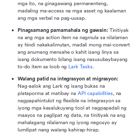
mga ito, na ginagawang permanenteng, 
madaling ma-access na mga asset ng kaalaman 
ang mga verbal na pag-uusap.
Pinagsamang pamamahala ng gawain:
 Tinitiyak 
na ang mga action item na nagmula sa nilalaman 
ay hindi nakakalimutan, madali mong mai-convert 
ang anumang mensahe o kahit isang linya sa 
isang dokumento bilang isang nasusubaybayang 
to-do item sa loob ng 
Lark Tasks
.
Walang patid na integrasyon at migrasyon:
Nag-aalok ang Lark ng isang bukas na 
plataporma at matibay na 
API capabilities
, na 
nagpapahintulot ng flexible na integrasyon sa 
iyong mga kasalukuyang tool at nagpapadali ng 
maayos na paglipat ng data, na tinitiyak na ang 
mahalagang nilalaman ng iyong negosyo ay 
lumilipat nang walang kahirap-hirap.