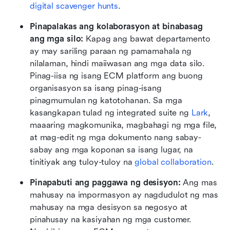
digital scavenger hunts
.
Pinapalakas ang kolaborasyon at binabasag 
ang mga silo:
 Kapag ang bawat departamento 
ay may sariling paraan ng pamamahala ng 
nilalaman, hindi maiiwasan ang mga data silo. 
Pinag-iisa ng isang ECM platform ang buong 
organisasyon sa isang pinag-isang 
pinagmumulan ng katotohanan. Sa mga 
kasangkapan tulad ng integrated suite ng 
Lark
, 
maaaring magkomunika, magbahagi ng mga file, 
at mag-edit ng mga dokumento nang sabay-
sabay ang mga koponan sa isang lugar, na 
tinitiyak ang tuloy-tuloy na 
global collaboration
.
Pinapabuti ang paggawa ng desisyon:
 Ang mas 
mahusay na impormasyon ay nagdudulot ng mas 
mahusay na mga desisyon sa negosyo at 
pinahusay na kasiyahan ng mga customer. 