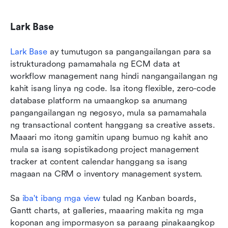
Lark Base
Lark Base
 ay tumutugon sa pangangailangan para sa 
istrukturadong pamamahala ng ECM data at 
workflow management nang hindi nangangailangan ng 
kahit isang linya ng code. Isa itong flexible, zero-code 
database platform na umaangkop sa anumang 
pangangailangan ng negosyo, mula sa pamamahala 
ng transactional content hanggang sa creative assets. 
Maaari mo itong gamitin upang bumuo ng kahit ano 
mula sa isang sopistikadong project management 
tracker at content calendar hanggang sa isang 
magaan na CRM o inventory management system.
Sa 
iba't ibang mga view
 tulad ng Kanban boards, 
Gantt charts, at galleries, maaaring makita ng mga 
koponan ang impormasyon sa paraang pinakaangkop 