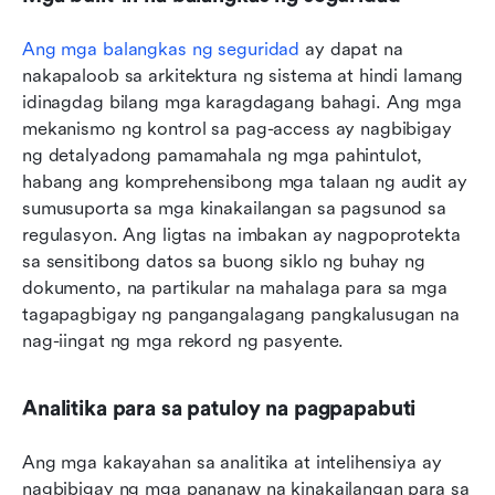
Ang mga balangkas ng seguridad
 ay dapat na 
nakapaloob sa arkitektura ng sistema at hindi lamang 
idinagdag bilang mga karagdagang bahagi. Ang mga 
mekanismo ng kontrol sa pag-access ay nagbibigay 
ng detalyadong pamamahala ng mga pahintulot, 
habang ang komprehensibong mga talaan ng audit ay 
sumusuporta sa mga kinakailangan sa pagsunod sa 
regulasyon. Ang ligtas na imbakan ay nagpoprotekta 
sa sensitibong datos sa buong siklo ng buhay ng 
dokumento, na partikular na mahalaga para sa mga 
tagapagbigay ng pangangalagang pangkalusugan na 
nag-iingat ng mga rekord ng pasyente.
Analitika para sa patuloy na pagpapabuti
Ang mga kakayahan sa analitika at intelihensiya ay 
nagbibigay ng mga pananaw na kinakailangan para sa 