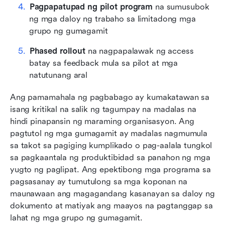
Pagpapatupad ng pilot program
 na sumusubok 
ng mga daloy ng trabaho sa limitadong mga 
grupo ng gumagamit
Phased rollout
 na nagpapalawak ng access 
batay sa feedback mula sa pilot at mga 
natutunang aral
Ang pamamahala ng pagbabago ay kumakatawan sa 
isang kritikal na salik ng tagumpay na madalas na 
hindi pinapansin ng maraming organisasyon. Ang 
pagtutol ng mga gumagamit ay madalas nagmumula 
sa takot sa pagiging kumplikado o pag-aalala tungkol 
sa pagkaantala ng produktibidad sa panahon ng mga 
yugto ng paglipat. Ang epektibong mga programa sa 
pagsasanay ay tumutulong sa mga koponan na 
maunawaan ang magagandang kasanayan sa daloy ng 
dokumento at matiyak ang maayos na pagtanggap sa 
lahat ng mga grupo ng gumagamit.