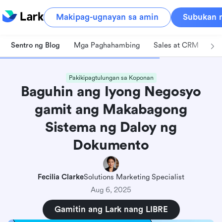
Makipag-ugnayan sa amin
Subukan n
Sentro ng Blog
Mga Paghahambing
Sales at CRM
Pa
Pakikipagtulungan sa Koponan
Baguhin ang Iyong Negosyo
gamit ang Makabagong
Sistema ng Daloy ng
Dokumento
Fecilia Clarke
Solutions Marketing Specialist
Aug 6, 2025
Gamitin ang Lark nang LIBRE