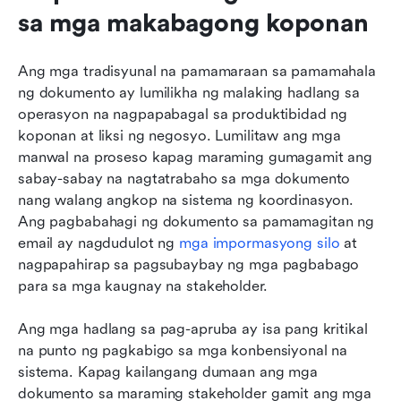
sa mga makabagong koponan
Ang mga tradisyunal na pamamaraan sa pamamahala 
ng dokumento ay lumilikha ng malaking hadlang sa 
operasyon na nagpapabagal sa produktibidad ng 
koponan at liksi ng negosyo. Lumilitaw ang mga 
manwal na proseso kapag maraming gumagamit ang 
sabay-sabay na nagtatrabaho sa mga dokumento 
nang walang angkop na sistema ng koordinasyon. 
Ang pagbabahagi ng dokumento sa pamamagitan ng 
email ay nagdudulot ng 
mga impormasyong silo
 at 
nagpapahirap sa pagsubaybay ng mga pagbabago 
para sa mga kaugnay na stakeholder.
Ang mga hadlang sa pag-apruba ay isa pang kritikal 
na punto ng pagkabigo sa mga konbensiyonal na 
sistema. Kapag kailangang dumaan ang mga 
dokumento sa maraming stakeholder gamit ang mga 