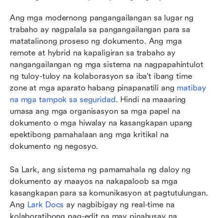
Ang mga modernong pangangailangan sa lugar ng 
trabaho ay nagpalala sa pangangailangan para sa 
matatalinong proseso ng dokumento. Ang mga 
remote at hybrid na kapaligiran sa trabaho ay 
nangangailangan ng mga sistema na nagpapahintulot 
ng tuloy-tuloy na kolaborasyon sa iba't ibang time 
zone at mga aparato habang pinapanatili ang 
matibay 
na mga tampok sa seguridad
. Hindi na maaaring 
umasa ang mga organisasyon sa mga papel na 
dokumento o mga hiwalay na kasangkapan upang 
epektibong pamahalaan ang mga kritikal na 
dokumento ng negosyo.
Sa Lark, ang sistema ng pamamahala ng daloy ng 
dokumento ay maayos na nakapaloob sa mga 
kasangkapan para sa komunikasyon at pagtutulungan. 
Ang 
Lark Docs
 ay nagbibigay ng real-time na 
kolaboratibong pag-edit na may pinahusay na 