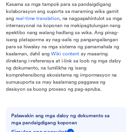
Kasama sa mga tampok para sa pandaigdigang 
kolaborasyon ang suporta sa maraming wika gamit 
ang 
real-time translation
, na nagpapahintulot sa mga 
internasyonal na koponan na makipagtulungan nang 
epektibo nang walang hadlang sa wika. Ang pinag-
isang plataporma ay nag-aalis ng pangangailangan 
para sa hiwalay na mga sistema ng pamamahala ng 
kaalaman, dahil ang 
Wiki content
 ay maaaring 
direktang i-referensya at i-link sa loob ng mga daloy 
ng dokumento, na lumilikha ng isang 
komprehensibong ekosistema ng impormasyon na 
sumusuporta sa may kaalamang paggawa ng 
desisyon sa buong proseso ng pag-apruba.
Palawakin ang mga daloy ng dokumento sa 
mga pandaigdigang koponan