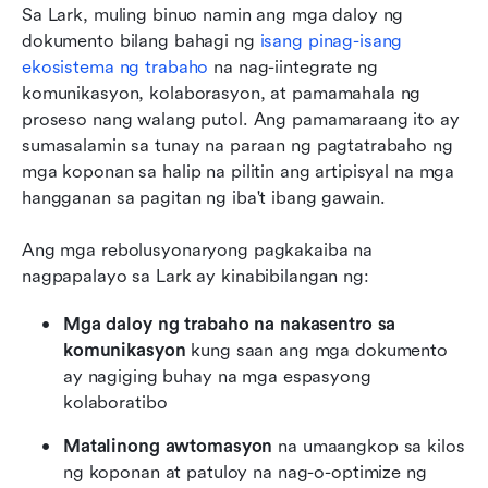
Sa Lark, muling binuo namin ang mga daloy ng 
dokumento bilang bahagi ng 
isang pinag-isang 
ekosistema ng trabaho
 na nag-iintegrate ng 
komunikasyon, kolaborasyon, at pamamahala ng 
proseso nang walang putol. Ang pamamaraang ito ay 
sumasalamin sa tunay na paraan ng pagtatrabaho ng 
mga koponan sa halip na pilitin ang artipisyal na mga 
hangganan sa pagitan ng iba't ibang gawain.
Ang mga rebolusyonaryong pagkakaiba na 
nagpapalayo sa Lark ay kinabibilangan ng:
Mga daloy ng trabaho na nakasentro sa 
komunikasyon
 kung saan ang mga dokumento 
ay nagiging buhay na mga espasyong 
kolaboratibo
Matalinong awtomasyon
 na umaangkop sa kilos 
ng koponan at patuloy na nag-o-optimize ng 