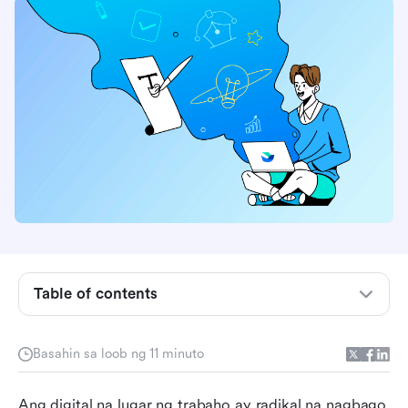
Ano ang isang sistema ng daloy ng dokumento
at bakit ito mahalaga
Bakit nabibigo ang tradisyunal na pamamahala
ng dokumento sa mga makabagong koponan
Mahahalagang tampok na dapat taglayin ng
iyong sistema sa daloy ng dokumento
Table of contents
Mga advanced na kakayahan na nagpapalahi sa
mga makabagong sistema
Basahin sa loob ng 11 minuto
Paano matagumpay na ipatupad ang isang
sistema ng daloy ng dokumento
Ang digital na lugar ng trabaho ay radikal na nagbago 