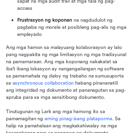
sapat na mga audit trail at mga tala ng pag-
access
Frustrasyon ng koponan
 na nagdudulot ng 
pagbaba ng morale at posibleng pag-alis ng mga 
empleyado
Ang mga hamon sa malayuang kolaborasyon ay lalo 
pang nagpakita ng mga limitasyon ng mga tradisyunal 
na pamamaraan. Ang mga koponang nakakalat sa 
iba't ibang lokasyon ay nangangailangan ng software 
sa pamamahala ng daloy ng trabaho na sumusuporta 
sa 
asynchronous collaboration
 habang pinananatili 
ang integridad ng dokumento at pananagutan sa pag-
apruba para sa mga sensitibong dokumento.
Tinutugunan ng Lark ang mga hamong ito sa 
pamamagitan ng 
aming pinag-isang plataporma
. Sa 
halip na pamahalaan ang magkakahiwalay na mga 
kasangkapan para sa paggawa ng dokumento, 