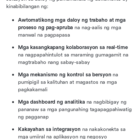
kinabibilangan ng:
Awtomatikong mga daloy ng trabaho at mga 
proseso ng pag-apruba
 na nag-aalis ng mga 
manwal na pagpapasa
Mga kasangkapang kolaborasyon sa real-time
na nagpapahintulot sa maraming gumagamit na 
magtrabaho nang sabay-sabay
Mga mekanismo ng kontrol sa bersyon
 na 
pumipigil sa kalituhan at magastos na mga 
pagkakamali
Mga dashboard ng analitika
 na nagbibigay ng 
pananaw sa mga pangunahing tagapagpahiwatig 
ng pagganap
Kakayahan sa integrasyon
 na nakakonekta sa 
mga umiiral na aplikasyon ng negosyo