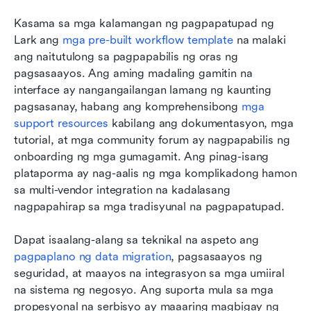
Kasama sa mga kalamangan ng pagpapatupad ng 
Lark ang 
mga pre-built workflow template
 na malaki 
ang naitutulong sa pagpapabilis ng oras ng 
pagsasaayos. Ang aming madaling gamitin na 
interface ay nangangailangan lamang ng kaunting 
pagsasanay, habang ang komprehensibong 
mga 
support resources
 kabilang ang dokumentasyon, mga 
tutorial, at mga community forum ay nagpapabilis ng 
onboarding ng mga gumagamit. Ang pinag-isang 
plataporma ay nag-aalis ng mga komplikadong hamon 
sa multi-vendor integration na kadalasang 
nagpapahirap sa mga tradisyunal na pagpapatupad.
Dapat isaalang-alang sa teknikal na aspeto ang 
pagpaplano ng data migration
, pagsasaayos ng 
seguridad, at maayos na integrasyon sa mga umiiral 
na sistema ng negosyo. Ang suporta mula sa mga 
propesyonal na serbisyo ay maaaring magbigay ng 