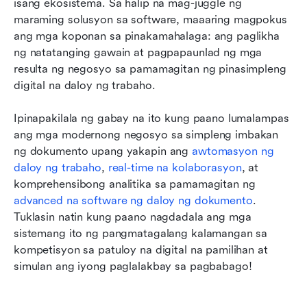
isang ekosistema. Sa halip na mag-juggle ng 
maraming solusyon sa software, maaaring magpokus 
ang mga koponan sa pinakamahalaga: ang paglikha 
ng natatanging gawain at pagpapaunlad ng mga 
resulta ng negosyo sa pamamagitan ng pinasimpleng 
digital na daloy ng trabaho.
Ipinapakilala ng gabay na ito kung paano lumalampas 
ang mga modernong negosyo sa simpleng imbakan 
ng dokumento upang yakapin ang 
awtomasyon ng 
daloy ng trabaho
, 
real-time na kolaborasyon
, at 
komprehensibong analitika sa pamamagitan ng 
advanced na software ng daloy ng dokumento
. 
Tuklasin natin kung paano nagdadala ang mga 
sistemang ito ng pangmatagalang kalamangan sa 
kompetisyon sa patuloy na digital na pamilihan at 
simulan ang iyong paglalakbay sa pagbabago!