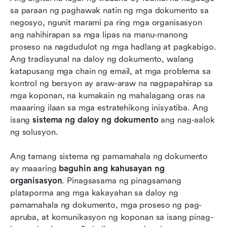
sa paraan ng paghawak natin ng mga dokumento sa 
Bakit muling binibigyang-kahulugan ng Lark ang
negosyo, ngunit marami pa ring mga organisasyon 
karanasan sa sistema ng daloy ng dokumento
ang nahihirapan sa mga lipas na manu-manong 
Ang hinaharap ng awtomasyon ng daloy ng
proseso na nagdudulot ng mga hadlang at pagkabigo. 
trabaho sa dokumento
Ang tradisyunal na daloy ng dokumento, walang 
katapusang mga chain ng email, at mga problema sa 
Konklusyon
kontrol ng bersyon ay araw-araw na nagpapahirap sa 
mga koponan, na kumakain ng mahalagang oras na 
Mga Madalas Itanong
maaaring ilaan sa mga estratehikong inisyatiba. Ang 
May kaugnayang pagbasa
isang 
sistema ng daloy ng dokumento
 ang nag-aalok 
ng solusyon.
Ang tamang sistema ng pamamahala ng dokumento 
ay maaaring 
baguhin ang kahusayan ng 
organisasyon
. Pinagsasama ng pinagsamang 
plataporma ang mga kakayahan sa daloy ng 
pamamahala ng dokumento, mga proseso ng pag-
apruba, at komunikasyon ng koponan sa isang pinag-