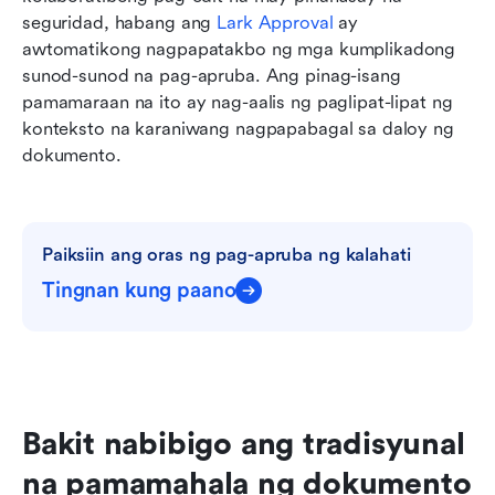
seguridad, habang ang 
Lark Approval
 ay 
awtomatikong nagpapatakbo ng mga kumplikadong 
sunod-sunod na pag-apruba. Ang pinag-isang 
pamamaraan na ito ay nag-aalis ng paglipat-lipat ng 
konteksto na karaniwang nagpapabagal sa daloy ng 
dokumento.
Paiksiin ang oras ng pag-apruba ng kalahati
Tingnan kung paano
Bakit nabibigo ang tradisyunal 
na pamamahala ng dokumento 