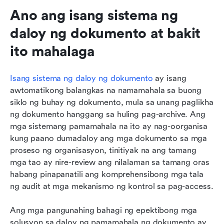
Ano ang isang sistema ng 
daloy ng dokumento at bakit 
ito mahalaga
Isang sistema ng daloy ng dokumento
 ay isang 
awtomatikong balangkas na namamahala sa buong 
siklo ng buhay ng dokumento, mula sa unang paglikha 
ng dokumento hanggang sa huling pag-archive. Ang 
mga sistemang pamamahala na ito ay nag-oorganisa 
kung paano dumadaloy ang mga dokumento sa mga 
proseso ng organisasyon, tinitiyak na ang tamang 
mga tao ay nire-review ang nilalaman sa tamang oras 
habang pinapanatili ang komprehensibong mga tala 
ng audit at mga mekanismo ng kontrol sa pag-access.
Ang mga pangunahing bahagi ng epektibong mga 
solusyon sa daloy ng pamamahala ng dokumento ay 