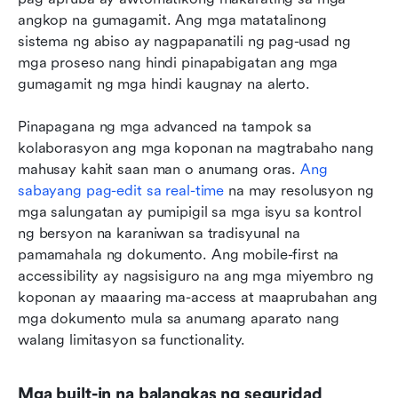
angkop na gumagamit. Ang mga matatalinong 
sistema ng abiso ay nagpapanatili ng pag-usad ng 
mga proseso nang hindi pinapabigatan ang mga 
gumagamit ng mga hindi kaugnay na alerto.
Pinapagana ng mga advanced na tampok sa 
kolaborasyon ang mga koponan na magtrabaho nang 
mahusay kahit saan man o anumang oras.
 Ang 
sabayang pag-edit sa real-time
 na may resolusyon ng 
mga salungatan ay pumipigil sa mga isyu sa kontrol 
ng bersyon na karaniwan sa tradisyunal na 
pamamahala ng dokumento. Ang mobile-first na 
accessibility ay nagsisiguro na ang mga miyembro ng 
koponan ay maaaring ma-access at maaprubahan ang 
mga dokumento mula sa anumang aparato nang 
walang limitasyon sa functionality.
Mga built-in na balangkas ng seguridad