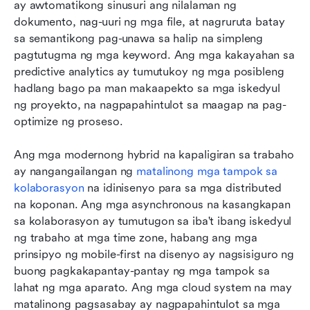
ay awtomatikong sinusuri ang nilalaman ng 
dokumento, nag-uuri ng mga file, at nagruruta batay 
sa semantikong pag-unawa sa halip na simpleng 
pagtutugma ng mga keyword. Ang mga kakayahan sa 
predictive analytics ay tumutukoy ng mga posibleng 
hadlang bago pa man makaapekto sa mga iskedyul 
ng proyekto, na nagpapahintulot sa maagap na pag-
optimize ng proseso.
Ang mga modernong hybrid na kapaligiran sa trabaho 
ay nangangailangan ng 
matalinong mga tampok sa 
kolaborasyon
 na idinisenyo para sa mga distributed 
na koponan. Ang mga asynchronous na kasangkapan 
sa kolaborasyon ay tumutugon sa iba't ibang iskedyul 
ng trabaho at mga time zone, habang ang mga 
prinsipyo ng mobile-first na disenyo ay nagsisiguro ng 
buong pagkakapantay-pantay ng mga tampok sa 
lahat ng mga aparato. Ang mga cloud system na may 
matalinong pagsasabay ay nagpapahintulot sa mga 