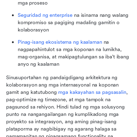
mga proseso
Seguridad ng enterprise
 na isinama nang walang 
kompromiso sa pagiging madaling gamitin o 
kolaborasyon
Pinag-isang ekosistema ng kaalaman
 na 
nagpapahintulot sa mga koponan na lumikha, 
mag-organisa, at makipagtulungan sa iba't ibang 
anyo ng kaalaman
Sinusuportahan ng pandaigdigang arkitektura ng 
kolaborasyon ang mga internasyonal na koponan 
gamit ang katutubong 
mga kakayahan sa pagsasalin
, 
pag-optimize ng timezone, at mga tampok na 
pagsunod sa rehiyon. Hindi tulad ng mga solusyong 
punto na nangangailangan ng kumplikadong mga 
proyekto sa integrasyon, ang aming pinag-isang 
plataporma ay nagbibigay ng agarang halaga sa 
pamamagitan ng pinagsamang functionality na 