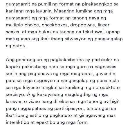
gumagamit na pumili ng format na pinakaangkop sa 
kanilang mga layunin. Maaaring lumikha ang mga 
gumagamit ng mga format ng tanong gaya ng 
multiple-choice, checkboxes, dropdowns, linear 
scales, at mga bukas na tanong na tekstuwal, upang 
matugunan ang iba’t ibang sitwasyon ng pangangalap 
ng datos.
Ang ganitong uri ng pagkakaiba-iba ay partikular na 
kapaki-pakinabang para sa mga guro na nagnanais 
suriin ang pag-unawa ng mga mag-aaral, gayundin 
para sa mga negosyo na nangangalap ng puna mula 
sa mga kliyente tungkol sa kanilang mga produkto o 
serbisyo. Ang kakayahang magdagdag ng mga 
larawan o video nang direkta sa mga tanong ay higit 
pang nagpapataas ng partisipasyon, tumutugon sa 
iba’t ibang estilo ng pagkatuto at ginagawang mas 
interaktibo at epektibo ang mga form.