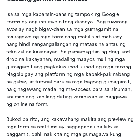
Isa sa mga kapansin-pansing tampok ng Google 
Forms ay ang intuitive nitong disenyo. Ang tuwirang 
ayos ay nagbibigay-daan sa mga gumagamit na 
makagawa ng mga form nang mabilis at mahusay 
nang hindi nangangailangan ng mataas na antas ng 
teknikal na kasanayan. Sa pamamagitan ng drag-and-
drop na kakayahan, madaling maayos muli ng mga 
gumagamit ang pagkakasunod-sunod ng mga tanong. 
Nagbibigay ang platform ng mga kapaki-pakinabang 
na gabay at tutorial para sa mga bagong gumagamit, 
na ginagawang madaling ma-access para sa sinuman, 
anuman ang kanilang dating karanasan sa paggawa 
ng online na form.
Bukod pa rito, ang kakayahang makita ang preview ng 
mga form sa real time ay nagpapadali pa lalo sa 
paggamit, dahil nakikita ng mga gumagawa kung 