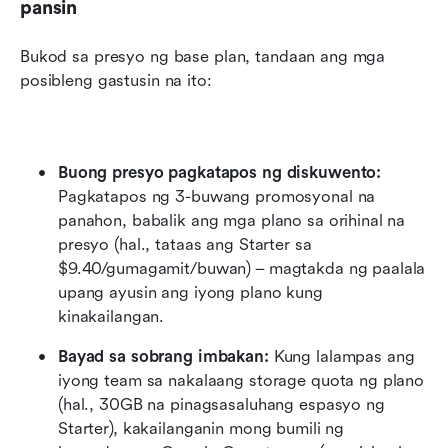
pansin
Bukod sa presyo ng base plan, tandaan ang mga 
posibleng gastusin na ito:
Buong presyo pagkatapos ng diskuwento:
Pagkatapos ng 3-buwang promosyonal na 
panahon, babalik ang mga plano sa orihinal na 
presyo (hal., tataas ang Starter sa 
$9.40/gumagamit/buwan) – magtakda ng paalala 
upang ayusin ang iyong plano kung 
kinakailangan.
Bayad sa sobrang imbakan:
 Kung lalampas ang 
iyong team sa nakalaang storage quota ng plano 
(hal., 30GB na pinagsasaluhang espasyo ng 
Starter), kakailanganin mong bumili ng 