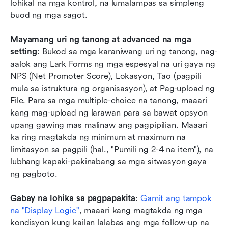
lohikal na mga kontrol, na lumalampas sa simpleng 
buod ng mga sagot.
Mayamang uri ng tanong at advanced na mga 
setting
: Bukod sa mga karaniwang uri ng tanong, nag-
aalok ang Lark Forms ng mga espesyal na uri gaya ng 
NPS (Net Promoter Score), Lokasyon, Tao (pagpili 
mula sa istruktura ng organisasyon), at Pag-upload ng 
File. Para sa mga multiple-choice na tanong, maaari 
kang mag-upload ng larawan para sa bawat opsyon 
upang gawing mas malinaw ang pagpipilian. Maaari 
ka ring magtakda ng minimum at maximum na 
limitasyon sa pagpili (hal., "Pumili ng 2-4 na item"), na 
lubhang kapaki-pakinabang sa mga sitwasyon gaya 
ng pagboto.
Gabay na lohika sa pagpapakita
: 
Gamit ang tampok 
na "Display Logic"
, maaari kang magtakda ng mga 
kondisyon kung kailan lalabas ang mga follow-up na 