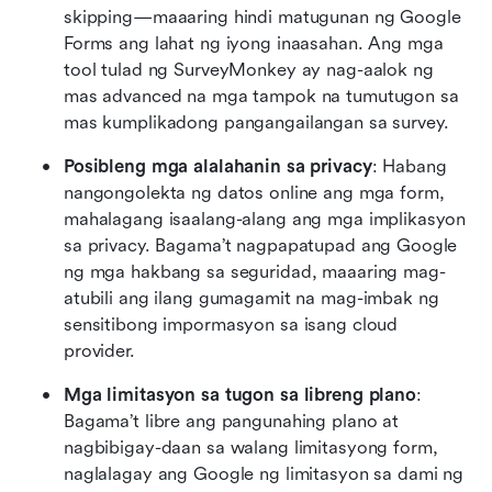
skipping—maaaring hindi matugunan ng Google 
Forms ang lahat ng iyong inaasahan. Ang mga 
tool tulad ng SurveyMonkey ay nag-aalok ng 
mas advanced na mga tampok na tumutugon sa 
mas kumplikadong pangangailangan sa survey.
Posibleng mga alalahanin sa privacy
: Habang 
nangongolekta ng datos online ang mga form, 
mahalagang isaalang-alang ang mga implikasyon 
sa privacy. Bagama’t nagpapatupad ang Google 
ng mga hakbang sa seguridad, maaaring mag-
atubili ang ilang gumagamit na mag-imbak ng 
sensitibong impormasyon sa isang cloud 
provider.
Mga limitasyon sa tugon sa libreng plano
: 
Bagama’t libre ang pangunahing plano at 
nagbibigay-daan sa walang limitasyong form, 
naglalagay ang Google ng limitasyon sa dami ng 