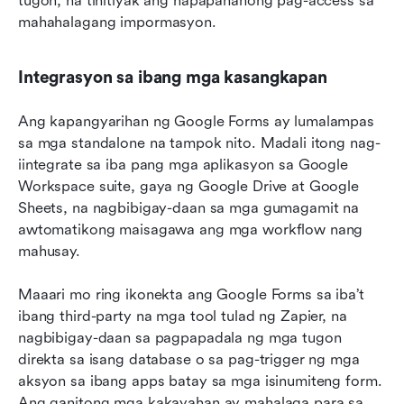
tugon, na tinitiyak ang napapanahong pag-access sa 
mahahalagang impormasyon.
Integrasyon sa ibang mga kasangkapan
Ang kapangyarihan ng Google Forms ay lumalampas 
sa mga standalone na tampok nito. Madali itong nag-
iintegrate sa iba pang mga aplikasyon sa Google 
Workspace suite, gaya ng Google Drive at Google 
Sheets, na nagbibigay-daan sa mga gumagamit na 
awtomatikong maisagawa ang mga workflow nang 
mahusay.
Maaari mo ring ikonekta ang Google Forms sa iba’t 
ibang third-party na mga tool tulad ng Zapier, na 
nagbibigay-daan sa pagpapadala ng mga tugon 
direkta sa isang database o sa pag-trigger ng mga 
aksyon sa ibang apps batay sa mga isinumiteng form. 
Ang ganitong mga kakayahan ay mahalaga para sa 