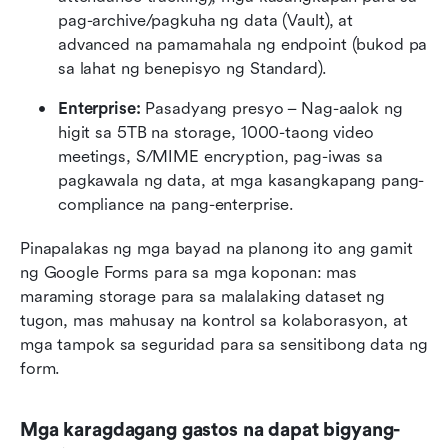
pag-archive/pagkuha ng data (Vault), at 
advanced na pamamahala ng endpoint (bukod pa 
sa lahat ng benepisyo ng Standard).
Enterprise:
 Pasadyang presyo – Nag-aalok ng 
higit sa 5TB na storage, 1000-taong video 
meetings, S/MIME encryption, pag-iwas sa 
pagkawala ng data, at mga kasangkapang pang-
compliance na pang-enterprise.
Pinapalakas ng mga bayad na planong ito ang gamit 
ng Google Forms para sa mga koponan: mas 
maraming storage para sa malalaking dataset ng 
tugon, mas mahusay na kontrol sa kolaborasyon, at 
mga tampok sa seguridad para sa sensitibong data ng 
form.
Mga karagdagang gastos na dapat bigyang-