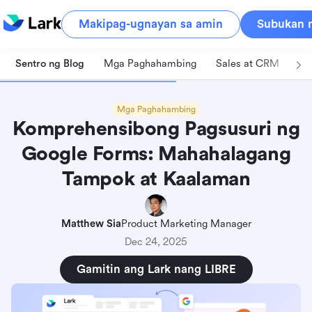
Makipag-ugnayan sa amin
Subukan n
Sentro ng Blog
Mga Paghahambing
Sales at CRM
Pa
Mga Paghahambing
Komprehensibong Pagsusuri ng
Google Forms: Mahahalagang
Tampok at Kaalaman
Matthew Sia
Product Marketing Manager
Dec 24, 2025
Gamitin ang Lark nang LIBRE