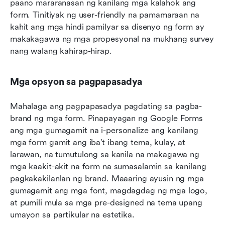
paano mararanasan ng kanilang mga kalahok ang 
form. Tinitiyak ng user-friendly na pamamaraan na 
kahit ang mga hindi pamilyar sa disenyo ng form ay 
makakagawa ng mga propesyonal na mukhang survey 
nang walang kahirap-hirap.
Mga opsyon sa pagpapasadya
Mahalaga ang pagpapasadya pagdating sa pagba-
brand ng mga form. Pinapayagan ng Google Forms 
ang mga gumagamit na i-personalize ang kanilang 
mga form gamit ang iba’t ibang tema, kulay, at 
larawan, na tumutulong sa kanila na makagawa ng 
mga kaakit-akit na form na sumasalamin sa kanilang 
pagkakakilanlan ng brand. Maaaring ayusin ng mga 
gumagamit ang mga font, magdagdag ng mga logo, 
at pumili mula sa mga pre-designed na tema upang 
umayon sa partikular na estetika.