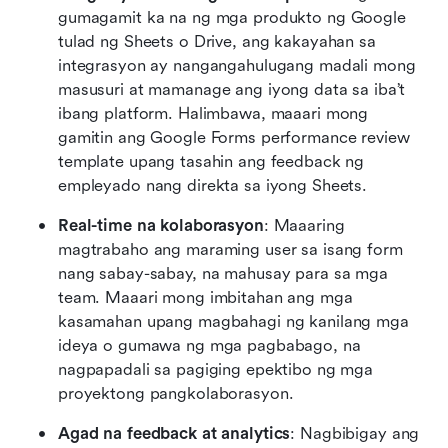
gumagamit ka na ng mga produkto ng Google 
tulad ng Sheets o Drive, ang kakayahan sa 
integrasyon ay nangangahulugang madali mong 
masusuri at mamanage ang iyong data sa iba’t 
ibang platform. Halimbawa, maaari mong 
gamitin ang Google Forms performance review 
template upang tasahin ang feedback ng 
empleyado nang direkta sa iyong Sheets.
Real-time na kolaborasyon
: Maaaring 
magtrabaho ang maraming user sa isang form 
nang sabay-sabay, na mahusay para sa mga 
team. Maaari mong imbitahan ang mga 
kasamahan upang magbahagi ng kanilang mga 
ideya o gumawa ng mga pagbabago, na 
nagpapadali sa pagiging epektibo ng mga 
proyektong pangkolaborasyon.
Agad na feedback at analytics
: Nagbibigay ang 