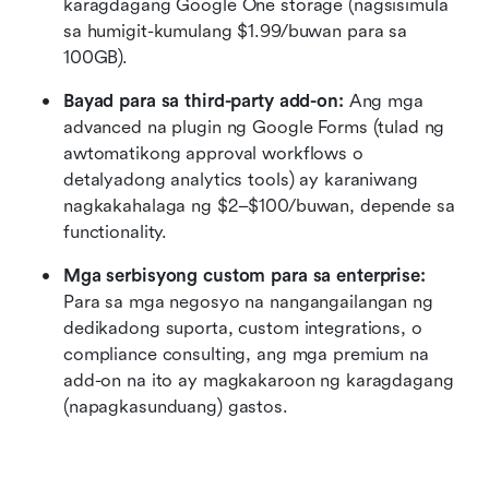
karagdagang Google One storage (nagsisimula 
sa humigit-kumulang $1.99/buwan para sa 
100GB).
Bayad para sa third-party add-on:
 Ang mga 
advanced na plugin ng Google Forms (tulad ng 
awtomatikong approval workflows o 
detalyadong analytics tools) ay karaniwang 
nagkakahalaga ng $2–$100/buwan, depende sa 
functionality.
Mga serbisyong custom para sa enterprise:
Para sa mga negosyo na nangangailangan ng 
dedikadong suporta, custom integrations, o 
compliance consulting, ang mga premium na 
add-on na ito ay magkakaroon ng karagdagang 
(napagkasunduang) gastos.