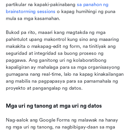
partikular na kapaki-pakinabang 
sa panahon ng 
brainstorming sessions
 o kapag humihingi ng puna 
mula sa mga kasamahan.
Bukod pa rito, maaari kang magtakda ng mga 
pahintulot upang makontrol kung sino ang maaaring 
makakita o makapag-edit ng form, na tinitiyak ang 
seguridad at integridad sa buong proseso ng 
paggawa. Ang ganitong uri ng kolaboratibong 
kapaligiran ay mahalaga para sa mga organisasyong 
gumagana nang real-time, lalo na kapag kinakailangan 
ang mabilis na pagpapasya para sa pamamahala ng 
proyekto at pangangalap ng datos.
Mga uri ng tanong at mga uri ng datos
Nag-aalok ang Google Forms ng malawak na hanay 
ng mga uri ng tanong, na nagbibigay-daan sa mga 