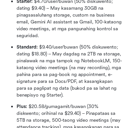
Starter:
 $4.70/user/buwan (50% diskuwento; 
dating $9.40) – May kasamang 30GB na 
pinagsasaluhang storage, custom na business 
email, Gemini AI assistant sa Gmail, 100-kataong 
video meetings, at mga pangunahing kontrol sa 
seguridad.
Standard:
 $9.40/user/buwan (50% diskuwento; 
dating $18.80) – May dagdag na 2TB na storage, 
pinalawak na mga tampok ng NotebookLM, 150-
kataong video meetings (na may recording), mga 
pahina para sa pag-book ng appointment, e-
signature para sa Docs/PDF, at kasangkapan 
para sa paglipat ng data (bukod pa sa lahat ng 
benepisyo ng Starter).
Plus:
 $20.58/gumagamit/buwan (30% 
diskwento; orihinal na $29.40) – Pinapataas sa 
5TB na storage, 500-taong video meetings (may 
attendance tracking), mga kasangkapan para sa 