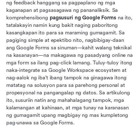
Isaalang-alang ang pinakamainam na alternatibo
ng feedback hanggang sa pagpaplano ng mga 
para palitan ang Google Forms
kaganapan at pagsasagawa ng pananaliksik. Sa 
komprehensibong 
pagsusuri ng Google Forms
 na ito, 
Kailan pipiliin ang Google Forms o Lark
tatalakayin namin kung bakit naging paboritong 
kasangkapan ito para sa maraming gumagamit. Sa 
Konklusyon
pagiging simple at epektibo nito, nagbibigay-daan 
Mga Madalas Itanong
ang Google Forms sa sinuman—kahit walang teknikal 
na kasanayan—na makagawa ng pasadyang online na 
Kaugnay na pagbasa
mga form sa ilang pag-click lamang. Tuluy-tuloy itong 
naka-integrate sa Google Workspace ecosystem at 
nag-aalok ng iba’t ibang tampok na ginagawa itong 
matatag na solusyon para sa parehong personal at 
propesyonal na pangangalap ng datos. Sa artikulong 
ito, susuriin natin ang mahahalagang tampok, mga 
kalamangan at kahinaan, at mga tunay na karanasan 
ng gumagamit upang magbigay ng mas kumpletong 
pag-unawa sa Google Forms.