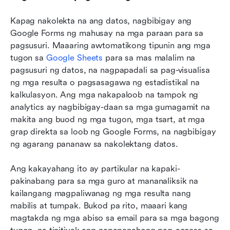
Kapag nakolekta na ang datos, nagbibigay ang 
Google Forms ng mahusay na mga paraan para sa 
pagsusuri. Maaaring awtomatikong tipunin ang mga 
tugon sa 
Google Sheets
 para sa mas malalim na 
pagsusuri ng datos, na nagpapadali sa pag-visualisa 
ng mga resulta o pagsasagawa ng estadistikal na 
kalkulasyon. Ang mga nakapaloob na tampok ng 
analytics ay nagbibigay-daan sa mga gumagamit na 
makita ang buod ng mga tugon, mga tsart, at mga 
grap direkta sa loob ng Google Forms, na nagbibigay 
ng agarang pananaw sa nakolektang datos.
Ang kakayahang ito ay partikular na kapaki-
pakinabang para sa mga guro at mananaliksik na 
kailangang magpaliwanag ng mga resulta nang 
mabilis at tumpak. Bukod pa rito, maaari kang 
magtakda ng mga abiso sa email para sa mga bagong 