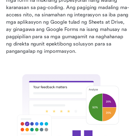
mga form na mukhang propesyonal nang walang 
karanasan sa pag-coding. Ang pagiging madaling ma-
access nito, na sinamahan ng integrasyon sa iba pang 
mga aplikasyon ng Google tulad ng Sheets at Drive, 
ay ginagawa ang Google Forms na isang mahusay na 
pagpipilian para sa mga gumagamit na naghahanap 
ng direkta ngunit epektibong solusyon para sa 
pangangalap ng impormasyon.