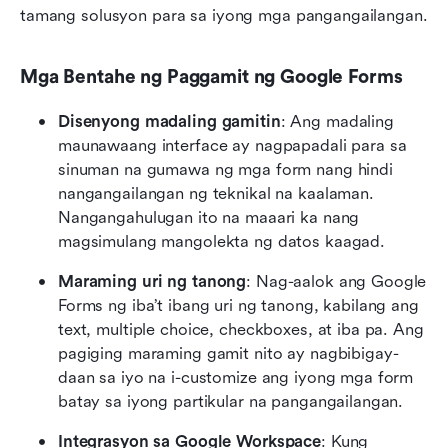
tamang solusyon para sa iyong mga pangangailangan.
Mga Bentahe ng Paggamit ng Google Forms
Disenyong madaling gamitin
: Ang madaling 
maunawaang interface ay nagpapadali para sa 
sinuman na gumawa ng mga form nang hindi 
nangangailangan ng teknikal na kaalaman. 
Nangangahulugan ito na maaari ka nang 
magsimulang mangolekta ng datos kaagad.
Maraming uri ng tanong
: Nag-aalok ang Google 
Forms ng iba’t ibang uri ng tanong, kabilang ang 
text, multiple choice, checkboxes, at iba pa. Ang 
pagiging maraming gamit nito ay nagbibigay-
daan sa iyo na i-customize ang iyong mga form 
batay sa iyong partikular na pangangailangan.
Integrasyon sa Google Workspace
: Kung 