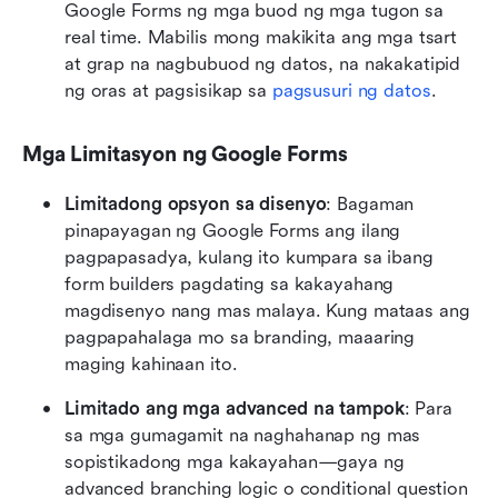
Google Forms ng mga buod ng mga tugon sa 
real time. Mabilis mong makikita ang mga tsart 
at grap na nagbubuod ng datos, na nakakatipid 
ng oras at pagsisikap sa 
pagsusuri ng datos
.
Mga Limitasyon ng Google Forms
Limitadong opsyon sa disenyo
: Bagaman 
pinapayagan ng Google Forms ang ilang 
pagpapasadya, kulang ito kumpara sa ibang 
form builders pagdating sa kakayahang 
magdisenyo nang mas malaya. Kung mataas ang 
pagpapahalaga mo sa branding, maaaring 
maging kahinaan ito.
Limitado ang mga advanced na tampok
: Para 
sa mga gumagamit na naghahanap ng mas 
sopistikadong mga kakayahan—gaya ng 
advanced branching logic o conditional question 