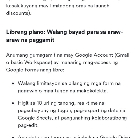
kasalukuyang may limitadong oras na launch 
discounts).
Libreng plano: Walang bayad para sa araw-
araw na paggamit
Anumang gumagamit na may Google Account (Gmail 
o basic Workspace) ay maaaring mag-access ng 
Google Forms nang libre:
Walang limitasyon sa bilang ng mga form na 
gagawin o mga tugon na makokolekta.
Higit sa 10 uri ng tanong, real-time na 
pagsubaybay ng tugon, pag-export ng data sa 
Google Sheets, at pangunahing kolaboratibong 
pag-edit.
Ang datos ng tugon ay iniimbak sa Google Drive, 