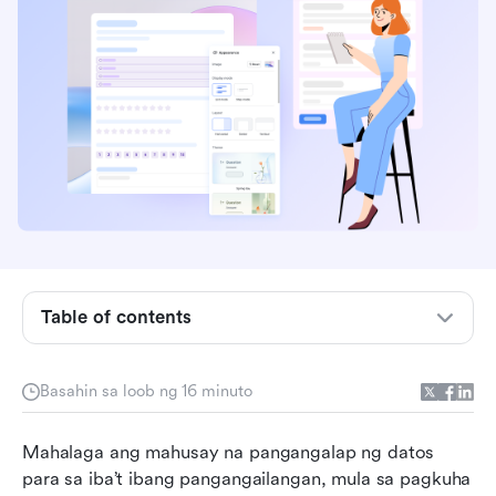
Table of contents
Ano ang Google Forms?
Pangunahing mga tampok ng Google Forms
Basahin sa loob ng 16 minuto
Istruktura ng pagpepresyo ng Google Forms
Mahalaga ang mahusay na pangangalap ng datos 
Mga kalamangan at kahinaan ng Google Forms
para sa iba’t ibang pangangailangan, mula sa pagkuha 