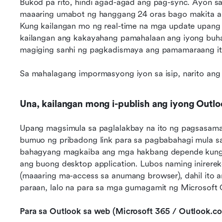
Bukod pa rito, hindi agad-agad ang pag-sync. Ayon s
maaaring umabot ng hanggang 24 oras bago makita a
Kung kailangan mo ng real-time na mga update upang 
kailangan ang kakayahang pamahalaan ang iyong buhay-
magiging sanhi ng pagkadismaya ang pamamaraang it
Sa mahalagang impormasyong iyon sa isip, narito an
Una, kailangan mong i-publish ang iyong Outlo
Upang magsimula sa paglalakbay na ito ng pagsasama
bumuo ng pribadong link para sa pagbabahagi mula sa
bahagyang magkaiba ang mga hakbang depende kung 
ang buong desktop application. Lubos naming inirere
(maaaring ma-access sa anumang browser), dahil ito 
paraan, lalo na para sa mga gumagamit ng Microsoft 
Para sa Outlook sa web (Microsoft 365 / Outlook.c