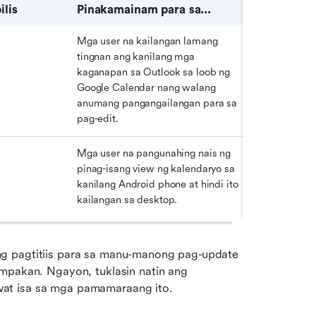
ilis
Pinakamainam para sa...
Mga user na kailangan lamang 
tingnan ang kanilang mga 
kaganapan sa Outlook sa loob ng 
Google Calendar nang walang 
anumang pangangailangan para sa 
pag-edit.
Mga user na pangunahing nais ng 
pinag-isang view ng kalendaryo sa 
kanilang Android phone at hindi ito 
kailangan sa desktop.
g pagtitiis para sa manu-manong pag-update 
mpakan. Ngayon, tuklasin natin ang 
at isa sa mga pamamaraang ito.