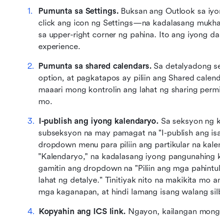
Pumunta sa Settings.
 Buksan ang Outlook sa iyo
click ang icon ng Settings—na kadalasang mukh
sa upper-right corner ng pahina. Ito ang iyong da
experience.
Pumunta sa shared calendars.
 Sa detalyadong set
option, at pagkatapos ay piliin ang Shared calen
maaari mong kontrolin ang lahat ng sharing permis
mo.
I-publish ang iyong kalendaryo.
 Sa seksyon ng k
subseksyon na may pamagat na "I-publish ang isa
dropdown menu para piliin ang partikular na kale
"Kalendaryo," na kadalasang iyong pangunahing k
gamitin ang dropdown na "Piliin ang mga pahintul
lahat ng detalye." Tinitiyak nito na makikita mo
mga kaganapan, at hindi lamang isang walang silb
Kopyahin ang ICS link.
 Ngayon, kailangan mong 