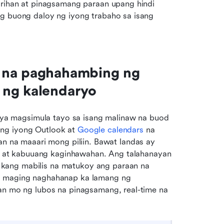
arihan at pinagsamang paraan upang hindi 
g buong daloy ng iyong trabaho sa isang 
 na paghahambing ng 
 ng kalendaryo
a magsimula tayo sa isang malinaw na buod 
ng iyong Outlook at 
Google calendars
 na 
a maaari mong piliin. Bawat landas ay 
os, at kabuuang kaginhawahan. Ang talahanayan 
kang mabilis na matukoy ang paraan na 
, maging naghahanap ka lamang ng 
an mo ng lubos na pinagsamang, real-time na 