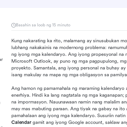
Basahin sa loob ng 15 minuto
Kung nakarating ka rito, malamang ay sinusubukan mon
lubhang nakakainis na modernong problema: namumu
ng iyong mga kalendaryo. Ang iyong propesyonal na 
ar
Microsoft Outlook, ay puno ng mga pagpupulong, mga
proyekto. Samantala, ang iyong personal na buhay ay
isang makulay na mapa ng mga obligasyon sa pamilya, 
Ang hamon ng pamamahala ng maraming kalendaryo ay
enerhiya. Hindi ka lang nagtatala ng mga kaganapan;
na impormasyon. Nauunawaan namin nang malalim ang
g
may mas mabuting paraan. Ang tiyak na gabay na ito 
pamahalaan ang iyong mga kalendaryo. Susuriin natin
Calendar
 gamit ang iyong Google account, saklaw an