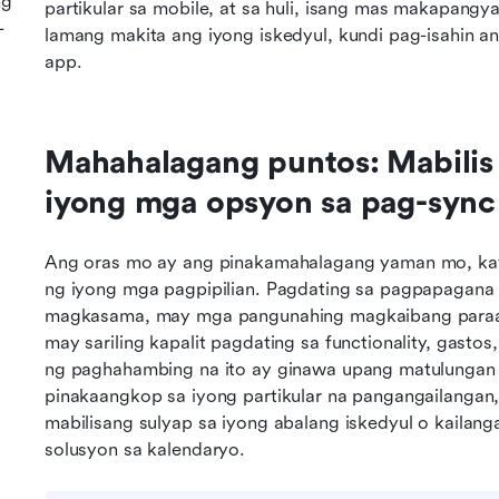
ng
partikular sa mobile, at sa huli, isang mas makapangy
-
lamang makita ang iyong iskedyul, kundi pag-isahin an
app.
Mahahalagang puntos: Mabilis
iyong mga opsyon sa pag-sync
Ang oras mo ay ang pinakamahalagang yaman mo, kay
ng iyong mga pagpipilian. Pagdating sa pagpapagana 
magkasama, may mga pangunahing magkaibang paraan n
may sariling kapalit pagdating sa functionality, gast
ng paghahambing na ito ay ginawa upang matulungan 
pinakaangkop sa iyong partikular na pangangailangan
mabilisang sulyap sa iyong abalang iskedyul o kailang
solusyon sa kalendaryo.