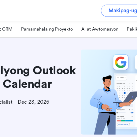
Makipag-ug
at CRM
Pamamahala ng Proyekto
AI at Awtomasyon
Paki
 Iyong Outlook
 Calendar
ialist
Dec 23, 2025