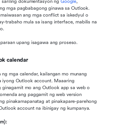
a sariling dokumentasyon ng 
Google
, 
ng mga pagbabagong ginawa sa Outlook. 
maiwasan ang mga conflict sa iskedyul o 
trabaho mula sa isang interface, mabilis na 
o.
g paraan upang isagawa ang proseso.
ok calendar
 ng mga calendar, kailangan mo munang 
 iyong Outlook account. Maaaring 
ginagamit mo ang Outlook app sa web o 
komenda ang paggamit ng web version 
ang pinakamapanatag at pinakapare-parehong 
Outlook account na ibinigay ng kumpanya.
om):