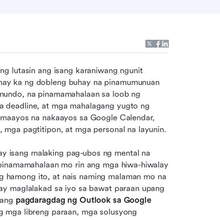
g lutasin ang isang karaniwang ngunit 
hay ka ng dobleng buhay na pinamumunuan 
mundo, na pinamamahalaan sa loob ng 
 deadline, at mga mahalagang yugto ng 
 maayos na nakaayos sa Google Calendar, 
mga pagtitipon, at mga personal na layunin. 
 isang malaking pag-ubos ng mental na 
 pinamamahalaan mo rin ang mga hiwa-hiwalay 
 hamong ito, at nais naming malaman mo na 
ay maglalakad sa iyo sa bawat paraan upang 
 ang 
pagdaragdag ng Outlook sa Google 
g mga libreng paraan, mga solusyong 