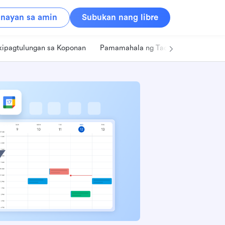
nayan sa amin
Subukan nang libre
kipagtulungan sa Koponan
Pamamahala ng Tao
Retail
Pa