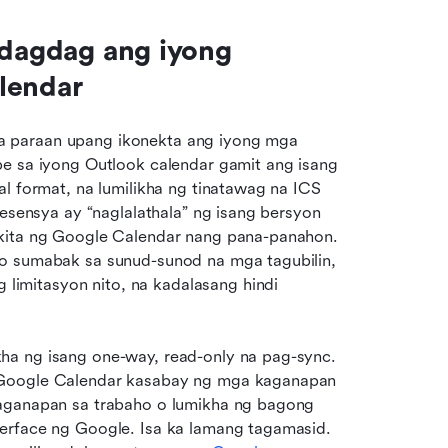
idagdag ang iyong 
lendar
 paraan upang ikonekta ang iyong mga 
e sa iyong Outlook calendar gamit ang isang 
l format, na lumilikha ng tinatawag na ICS 
 esensya ay “naglalathala” ng isang bersyon 
akita ng Google Calendar nang pana-panahon. 
o sumabak sa sunud-sunod na mga tagubilin, 
mitasyon nito, na kadalasang hindi 
a ng isang one-way, read-only na pag-sync. 
 Google Calendar kasabay ng mga kaganapan 
kaganapan sa trabaho o lumikha ng bagong 
erface ng Google. Isa ka lamang tagamasid. 