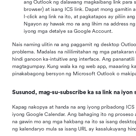
ang Outlook ng dalawang magkaibang link para sa 
browser) at isang ICS link. Dapat mong gamitin a
I-click ang link na ito, at pagkatapos ay piliin an
Ngayon ay hawak mo na ang lihim na address ng 
iyong mga detalye sa Google Account.
Nais naming ulitin na ang paggamit ng desktop Outloo
problema. Madalas na nililimitahan ng mga patakaran ng
hindi ganoon ka-intuitive ang interface. Ang pananatil
magtagumpay. Kung wala ka ng web app, maaaring kai
pinakabagong bersyon ng Microsoft Outlook o makipa
Susunod, mag-su-subscribe ka sa link na iyon
Kapag nakopya at handa na ang iyong pribadong ICS lin
iyong Google Calendar. Ang bahaging ito ng proseso 
na gawin mo ang mga hakbang na ito sa isang deskto
ng kalendaryo mula sa isang URL ay kasalukuyang hind