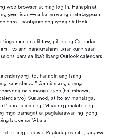
ng web browser at mag-log in. Hanapin at i-
ang gear icon—na karaniwang matatagpuan 
an para i-configure ang iyong Outlook 
tings menu na lilitaw, piliin ang Calendar 
dars. Ito ang pangunahing lugar kung saan 
sions para sa iba’t ibang Outlook calendars 
alendaryong ito, hanapin ang isang 
ng kalendaryo." Gamitin ang unang 
ndaryong nais mong i-sync (halimbawa, 
alendaryo). Susunod, at ito ay mahalaga, 
ot" para pumili ng "Maaaring makita ang 
 ang mga pamagat at paglalarawan ng iyong 
ing bloke na "Abala."
i-click ang publish. Pagkatapos nito, gagawa 