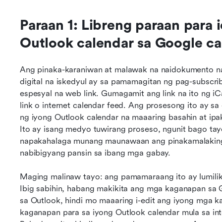
Paraan 1: Libreng paraan para 
Outlook calendar sa Google ca
Ang pinaka-karaniwan at malawak na naidokumento na
digital na iskedyul ay sa pamamagitan ng pag-subscrib
espesyal na web link. Gumagamit ang link na ito ng iCa
link o internet calendar feed. Ang prosesong ito ay sa
ng iyong Outlook calendar na maaaring basahin at ip
Ito ay isang medyo tuwirang proseso, ngunit bago tay
napakahalaga munang maunawaan ang pinakamalaking li
nabibigyang pansin sa ibang mga gabay.
Maging malinaw tayo: ang pamamaraang ito ay lumilikh
Ibig sabihin, habang makikita ang mga kaganapan sa
sa Outlook, hindi mo maaaring i-edit ang iyong mga 
kaganapan para sa iyong Outlook calendar mula sa int