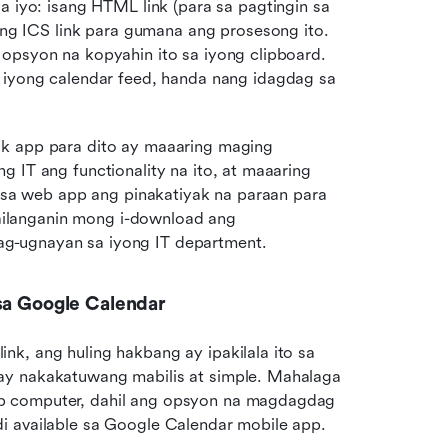
iyo: isang HTML link (para sa pagtingin sa 
ng ICS link para gumana ang prosesong ito. 
g opsyon na kopyahin ito sa iyong clipboard. 
iyong calendar feed, handa nang idagdag sa 
k app para dito ay maaaring maging 
 IT ang functionality na ito, at maaaring 
i sa web app ang pinakatiyak na paraan para 
langanin mong i-download ang 
g-ugnayan sa iyong IT department.
 sa Google Calendar
k, ang huling hakbang ay ipakilala ito sa 
ay nakakatuwang mabilis at simple. Mahalaga 
p computer, dahil ang opsyon na magdagdag 
i available sa Google Calendar mobile app.