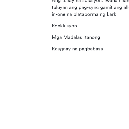
Ang tunay na solusyon: Iwanan na
tuluyan ang pag-sync gamit ang all
in-one na plataporma ng Lark
Konklusyon
Mga Madalas Itanong
Kaugnay na pagbabasa