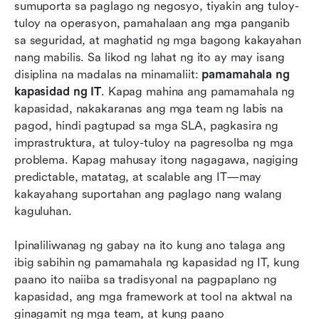
sumuporta sa paglago ng negosyo, tiyakin ang tuloy-
pamamahala ng kapasidad ng IT sa
tuloy na operasyon, pamahalaan ang mga panganib 
malawakang saklaw
sa seguridad, at maghatid ng mga bagong kakayahan 
Karaniwang pagkakamali ng mga koponan sa
nang mabilis. Sa likod ng lahat ng ito ay may isang 
pamamahala ng kapasidad
disiplina na madalas na minamaliit: 
pamamahala ng 
kapasidad ng IT
. Kapag mahina ang pamamahala ng 
Pagpili ng tamang paraan ng pamamahala ng
kapasidad, nakakaranas ang mga team ng labis na 
kapasidad para sa iyong IT team
pagod, hindi pagtupad sa mga SLA, pagkasira ng 
imprastruktura, at tuloy-tuloy na pagresolba ng mga 
Konklusyon
problema. Kapag mahusay itong nagagawa, nagiging 
Mga Madalas Itanong
predictable, matatag, at scalable ang IT—may 
kakayahang suportahan ang paglago nang walang 
Kaugnay na pagbabasa
kaguluhan.
Ipinaliliwanag ng gabay na ito kung ano talaga ang 
ibig sabihin ng pamamahala ng kapasidad ng IT, kung 
paano ito naiiba sa tradisyonal na pagpaplano ng 
kapasidad, ang mga framework at tool na aktwal na 
ginagamit ng mga team, at kung paano 