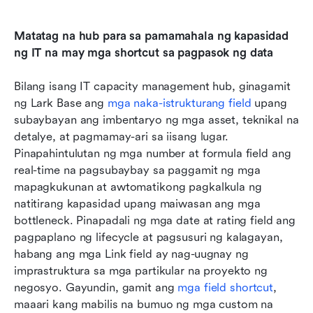
Matatag na hub para sa pamamahala ng kapasidad 
ng IT na may mga shortcut sa pagpasok ng data
Bilang isang IT capacity management hub, ginagamit 
ng Lark Base ang 
mga naka-istrukturang field
 upang 
subaybayan ang imbentaryo ng mga asset, teknikal na 
detalye, at pagmamay-ari sa iisang lugar. 
Pinapahintulutan ng mga number at formula field ang 
real-time na pagsubaybay sa paggamit ng mga 
mapagkukunan at awtomatikong pagkalkula ng 
natitirang kapasidad upang maiwasan ang mga 
bottleneck. Pinapadali ng mga date at rating field ang 
pagpaplano ng lifecycle at pagsusuri ng kalagayan, 
habang ang mga Link field ay nag-uugnay ng 
imprastruktura sa mga partikular na proyekto ng 
negosyo. Gayundin, gamit ang 
mga field shortcut
, 
maaari kang mabilis na bumuo ng mga custom na 