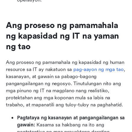
Ang proseso ng pamamahala 
ng kapasidad ng IT na yaman 
ng tao
Ang proseso ng pamamahala ng kapasidad ng human 
resource sa IT ay nakatuon sa 
pag-aayon ng mga tao
, 
kasanayan, at gawain sa pabago-bagong 
pangangailangan ng negosyo. Tinutulungan nito ang 
mga pinuno ng IT na magplano nang realistiko, 
protektahan ang mga koponan mula sa labis na 
trabaho, at mapanatili ang tuloy-tuloy na paghahatid.
Pagtataya ng kasanayan at pangangailangan sa 
gawain:
 Kasama sa hakbang na ito ang 
pagtatantiya ng mga proyektong darating, 