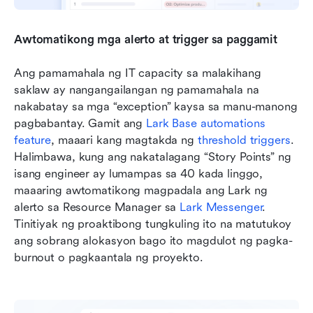
Awtomatikong mga alerto at trigger sa paggamit
Ang pamamahala ng IT capacity sa malakihang 
saklaw ay nangangailangan ng pamamahala na 
nakabatay sa mga “exception” kaysa sa manu-manong 
pagbabantay. Gamit ang 
Lark Base automations 
feature
, maaari kang magtakda ng 
threshold triggers
. 
Halimbawa, kung ang nakatalagang “Story Points” ng 
isang engineer ay lumampas sa 40 kada linggo, 
maaaring awtomatikong magpadala ang Lark ng 
alerto sa Resource Manager sa 
Lark Messenger
. 
Tinitiyak ng proaktibong tungkuling ito na matutukoy 
ang sobrang alokasyon bago ito magdulot ng pagka-
burnout o pagkaantala ng proyekto.