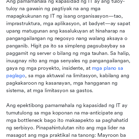
Ang pamamahala ng kapasidad ng IT ay ang tuloy-
tuloy na gawain ng pagtiyak na ang mga 
mapagkukunan ng IT ng isang organisasyon—tao, 
imprastruktura, mga aplikasyon, at badyet—ay sapat 
upang matugunan ang kasalukuyan at hinaharap na 
pangangailangan ng negosyo nang walang aksaya o 
panganib. Higit pa ito sa simpleng pagsubaybay sa 
paggamit ng server o bilang ng mga tauhan. Sa halip, 
inuugnay nito ang mga senyales ng pangangailangan, 
gaya ng mga proyekto, insidente, at 
mga plano sa 
paglago
, sa mga aktuwal na limitasyon, kabilang ang 
pagkakaroon ng kasanayan, mga hangganan ng 
sistema, at mga limitasyon sa gastos.
Ang epektibong pamamahala ng kapasidad ng IT ay 
tumutulong sa mga koponan na ma-anticipate ang 
mga bottleneck bago ito makaapekto sa paghahatid 
ng serbisyo. Pinapahintulutan nito ang mga lider na 
masagot ang mga praktikal na tanong: Mayroon ba 