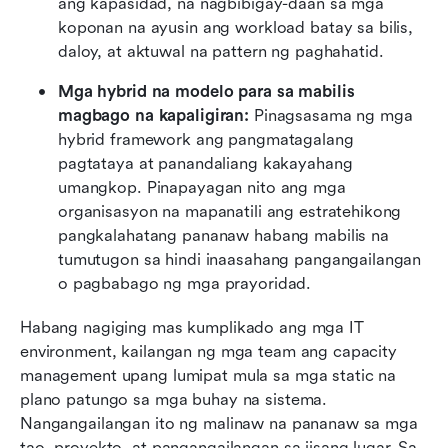
ang kapasidad, na nagbibigay-daan sa mga 
koponan na ayusin ang workload batay sa bilis, 
daloy, at aktuwal na pattern ng paghahatid. 
Mga hybrid na modelo para sa mabilis 
magbago na kapaligiran:
 Pinagsasama ng mga 
hybrid framework ang pangmatagalang 
pagtataya at panandaliang kakayahang 
umangkop. Pinapayagan nito ang mga 
organisasyon na mapanatili ang estratehikong 
pangkalahatang pananaw habang mabilis na 
tumutugon sa hindi inaasahang pangangailangan 
o pagbabago ng mga prayoridad. 
Habang nagiging mas kumplikado ang mga IT 
environment, kailangan ng mga team ang capacity 
management upang lumipat mula sa mga static na 
plano patungo sa mga buhay na sistema. 
Nangangailangan ito ng malinaw na pananaw sa mga 
tao, proyekto, at pangangailangan sa iisang lugar. Sa 