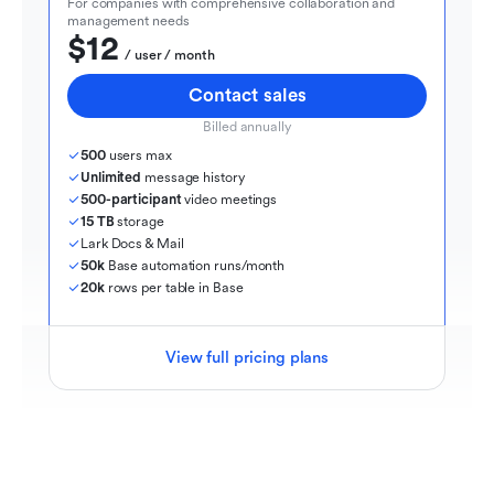
For companies with comprehensive collaboration and 
management needs
$12
  / user / month
Contact sales
Billed annually
500
 users max
Unlimited
 message history
500-participant
 video meetings
15 TB
 storage
Lark Docs & Mail
50k
 Base automation runs/month
20k
 rows per table in Base
View full pricing plans