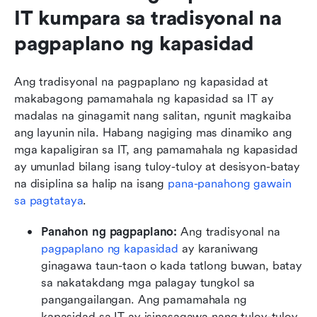
IT kumpara sa tradisyonal na 
pagpaplano ng kapasidad
Ang tradisyonal na pagpaplano ng kapasidad at 
makabagong pamamahala ng kapasidad sa IT ay 
madalas na ginagamit nang salitan, ngunit magkaiba 
ang layunin nila. Habang nagiging mas dinamiko ang 
mga kapaligiran sa IT, ang pamamahala ng kapasidad 
ay umunlad bilang isang tuloy-tuloy at desisyon-batay 
na disiplina sa halip na isang 
pana-panahong gawain 
sa pagtataya
.
Panahon ng pagpaplano: 
Ang tradisyonal na 
pagpaplano ng kapasidad
 ay karaniwang 
ginagawa taun-taon o kada tatlong buwan, batay 
sa nakatakdang mga palagay tungkol sa 
pangangailangan. Ang pamamahala ng 
kapasidad sa IT ay isinasagawa nang tuloy-tuloy, 