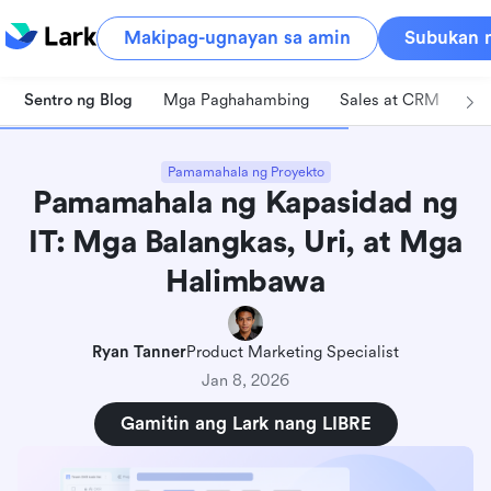
Makipag-ugnayan sa amin
Subukan n
Sentro ng Blog
Mga Paghahambing
Sales at CRM
Pa
Pamamahala ng Proyekto
Pamamahala ng Kapasidad ng
IT: Mga Balangkas, Uri, at Mga
Halimbawa
Ryan Tanner
Product Marketing Specialist
Jan 8, 2026
Gamitin ang Lark nang LIBRE