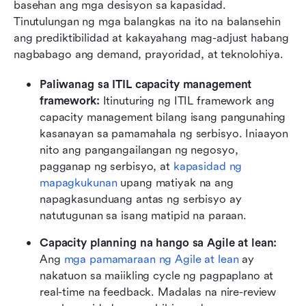
basehan ang mga desisyon sa kapasidad. 
Tinutulungan ng mga balangkas na ito na balansehin 
ang prediktibilidad at kakayahang mag-adjust habang 
nagbabago ang demand, prayoridad, at teknolohiya.
Paliwanag sa ITIL capacity management 
framework:
 Itinuturing ng ITIL framework ang 
capacity management bilang isang pangunahing 
kasanayan sa pamamahala ng serbisyo. Iniaayon 
nito ang pangangailangan ng negosyo, 
pagganap ng serbisyo, at 
kapasidad ng 
mapagkukunan
 upang matiyak na ang 
napagkasunduang antas ng serbisyo ay 
natutugunan sa isang matipid na paraan. 
Capacity planning na hango sa Agile at lean:
Ang 
mga pamamaraan ng Agile at lean
 ay 
nakatuon sa maiikling cycle ng pagpaplano at 
real-time na feedback. Madalas na nire-review 