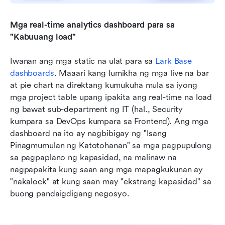
Mga real-time analytics dashboard para sa 
"Kabuuang load"
Iwanan ang mga static na ulat para sa 
Lark Base 
dashboards
. Maaari kang lumikha ng mga live na bar 
at pie chart na direktang kumukuha mula sa iyong 
mga project table upang ipakita ang real-time na load 
ng bawat sub-department ng IT (hal., Security 
kumpara sa DevOps kumpara sa Frontend). Ang mga 
dashboard na ito ay nagbibigay ng "Isang 
Pinagmumulan ng Katotohanan" sa mga pagpupulong 
sa pagpaplano ng kapasidad, na malinaw na 
nagpapakita kung saan ang mga mapagkukunan ay 
"nakalock" at kung saan may "ekstrang kapasidad" sa 
buong pandaigdigang negosyo.