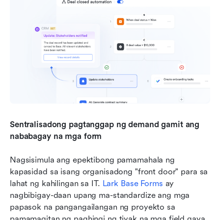
Sentralisadong pagtanggap ng demand gamit ang 
nababagay na mga form
Nagsisimula ang epektibong pamamahala ng 
kapasidad sa isang organisadong "front door" para sa 
lahat ng kahilingan sa IT. 
Lark Base Forms
 ay 
nagbibigay-daan upang ma-standardize ang mga 
papasok na pangangailangan ng proyekto sa 
pamamagitan ng paghingi ng tiyak na mga field gaya 