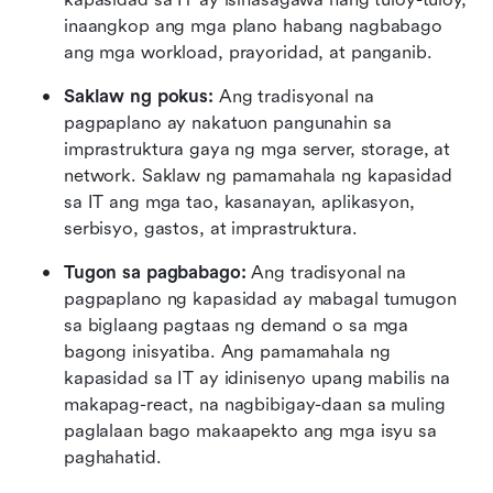
inaangkop ang mga plano habang nagbabago 
ang mga workload, prayoridad, at panganib.
Saklaw ng pokus: 
Ang tradisyonal na 
pagpaplano ay nakatuon pangunahin sa 
imprastruktura gaya ng mga server, storage, at 
network. Saklaw ng pamamahala ng kapasidad 
sa IT ang mga tao, kasanayan, aplikasyon, 
serbisyo, gastos, at imprastruktura.
Tugon sa pagbabago: 
Ang tradisyonal na 
pagpaplano ng kapasidad ay mabagal tumugon 
sa biglaang pagtaas ng demand o sa mga 
bagong inisyatiba. Ang pamamahala ng 
kapasidad sa IT ay idinisenyo upang mabilis na 
makapag-react, na nagbibigay-daan sa muling 
paglalaan bago makaapekto ang mga isyu sa 
paghahatid.