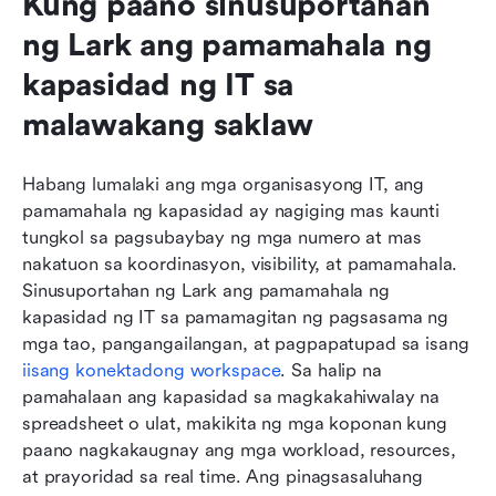
Kung paano sinusuportahan 
ng Lark ang pamamahala ng 
kapasidad ng IT sa 
malawakang saklaw
Habang lumalaki ang mga organisasyong IT, ang 
pamamahala ng kapasidad ay nagiging mas kaunti 
tungkol sa pagsubaybay ng mga numero at mas 
nakatuon sa koordinasyon, visibility, at pamamahala. 
Sinusuportahan ng Lark ang pamamahala ng 
kapasidad ng IT sa pamamagitan ng pagsasama ng 
mga tao, pangangailangan, at pagpapatupad sa isang 
iisang konektadong workspace
. Sa halip na 
pamahalaan ang kapasidad sa magkakahiwalay na 
spreadsheet o ulat, makikita ng mga koponan kung 
paano nagkakaugnay ang mga workload, resources, 
at prayoridad sa real time. Ang pinagsasaluhang 