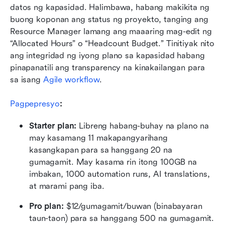
datos ng kapasidad. Halimbawa, habang makikita ng 
buong koponan ang status ng proyekto, tanging ang 
Resource Manager lamang ang maaaring mag-edit ng 
“Allocated Hours” o “Headcount Budget.” Tinitiyak nito 
ang integridad ng iyong plano sa kapasidad habang 
pinapanatili ang transparency na kinakailangan para 
sa isang 
Agile workflow
.
Pagpepresyo
:
Starter plan: 
Libreng habang-buhay na plano na 
may kasamang 11 makapangyarihang 
kasangkapan para sa hanggang 20 na 
gumagamit. May kasama rin itong 100GB na 
imbakan, 1000 automation runs, AI translations, 
at marami pang iba.
Pro plan: 
$12/gumagamit/buwan (binabayaran 
taun-taon) para sa hanggang 500 na gumagamit. 