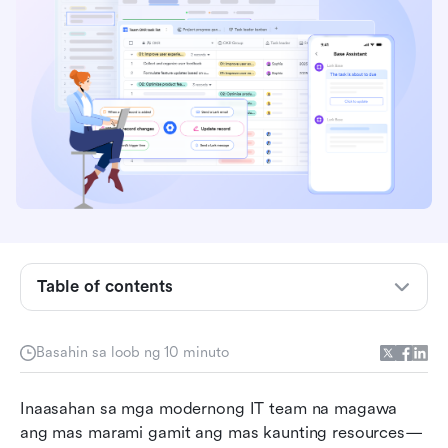
Ang tunay na kahulugan ng pamamahala ng
kapasidad ng IT
Pamamahala ng kapasidad sa IT kumpara sa
tradisyonal na pagpaplano ng kapasidad
Mga uri ng pamamahala ng kapasidad sa
makabagong mga koponan sa IT
Table of contents
Ang proseso ng pamamahala ng kapasidad ng
IT na yaman ng tao
Basahin sa loob ng 10 minuto
Mga framework sa pamamahala ng kapasidad
na talagang ginagamit ng mga koponan
Inaasahan sa mga modernong IT team na magawa 
ang mas marami gamit ang mas kaunting resources—
Kung paano sinusuportahan ng Lark ang