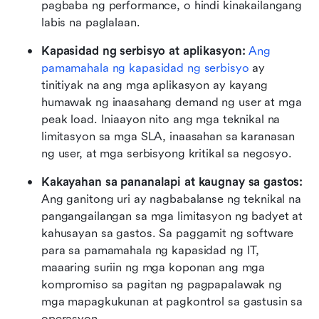
pagbaba ng performance, o hindi kinakailangang 
labis na paglalaan.
Kapasidad ng serbisyo at aplikasyon:
Ang 
pamamahala ng kapasidad ng serbisyo
 ay 
tinitiyak na ang mga aplikasyon ay kayang 
humawak ng inaasahang demand ng user at mga 
peak load. Iniaayon nito ang mga teknikal na 
limitasyon sa mga SLA, inaasahan sa karanasan 
ng user, at mga serbisyong kritikal sa negosyo.
Kakayahan sa pananalapi at kaugnay sa gastos:
Ang ganitong uri ay nagbabalanse ng teknikal na 
pangangailangan sa mga limitasyon ng badyet at 
kahusayan sa gastos. Sa paggamit ng software 
para sa pamamahala ng kapasidad ng IT, 
maaaring suriin ng mga koponan ang mga 
kompromiso sa pagitan ng pagpapalawak ng 
mga mapagkukunan at pagkontrol sa gastusin sa 
operasyon.