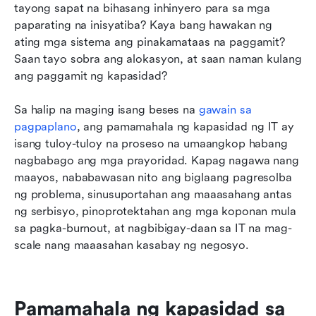
tayong sapat na bihasang inhinyero para sa mga 
paparating na inisyatiba? Kaya bang hawakan ng 
ating mga sistema ang pinakamataas na paggamit? 
Saan tayo sobra ang alokasyon, at saan naman kulang 
ang paggamit ng kapasidad?
Sa halip na maging isang beses na 
gawain sa 
pagpaplano
, ang pamamahala ng kapasidad ng IT ay 
isang tuloy-tuloy na proseso na umaangkop habang 
nagbabago ang mga prayoridad. Kapag nagawa nang 
maayos, nababawasan nito ang biglaang pagresolba 
ng problema, sinusuportahan ang maaasahang antas 
ng serbisyo, pinoprotektahan ang mga koponan mula 
sa pagka-burnout, at nagbibigay-daan sa IT na mag-
scale nang maaasahan kasabay ng negosyo.
Pamamahala ng kapasidad sa 