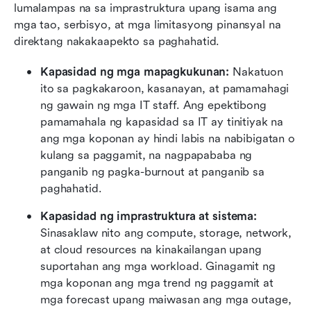
lumalampas na sa imprastruktura upang isama ang 
mga tao, serbisyo, at mga limitasyong pinansyal na 
direktang nakakaapekto sa paghahatid.
Kapasidad ng mga mapagkukunan:
 Nakatuon 
ito sa pagkakaroon, kasanayan, at pamamahagi 
ng gawain ng mga IT staff. Ang epektibong 
pamamahala ng kapasidad sa IT ay tinitiyak na 
ang mga koponan ay hindi labis na nabibigatan o 
kulang sa paggamit, na nagpapababa ng 
panganib ng pagka-burnout at panganib sa 
paghahatid.
Kapasidad ng imprastruktura at sistema:
Sinasaklaw nito ang compute, storage, network, 
at cloud resources na kinakailangan upang 
suportahan ang mga workload. Ginagamit ng 
mga koponan ang mga trend ng paggamit at 
mga forecast upang maiwasan ang mga outage, 