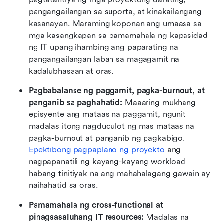
pangangailangan sa suporta, at kinakailangang 
kasanayan. Maraming koponan ang umaasa sa 
mga kasangkapan sa pamamahala ng kapasidad 
ng IT upang ihambing ang paparating na 
pangangailangan laban sa magagamit na 
kadalubhasaan at oras.
Pagbabalanse ng paggamit, pagka-burnout, at 
panganib sa paghahatid:
 Maaaring mukhang 
episyente ang mataas na paggamit, ngunit 
madalas itong nagdudulot ng mas mataas na 
pagka-burnout at panganib ng pagkabigo. 
Epektibong pagpaplano ng proyekto
 ang 
nagpapanatili ng kayang-kayang workload 
habang tinitiyak na ang mahahalagang gawain ay 
naihahatid sa oras.
Pamamahala ng cross-functional at 
pinagsasaluhang IT resources:
 Madalas na 