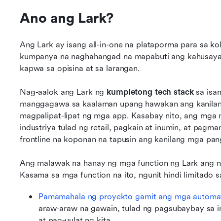
Ano ang Lark?
Ang Lark ay isang all-in-one na plataporma para sa ko
kumpanya na naghahangad na mapabuti ang kahusayan
kapwa sa opisina at sa larangan.
Nag-aalok ang Lark ng 
kumpletong tech stack
 sa isa
manggagawa sa kaalaman upang hawakan ang kanilang 
magpalipat-lipat ng mga app. Kasabay nito, ang mga 
industriya tulad ng retail, pagkain at inumin, at pag
frontline na koponan na tapusin ang kanilang mga p
Ang malawak na hanay ng mga function ng Lark ang n
Kasama sa mga function na ito, ngunit hindi limitado s
Pamamahala ng proyekto gamit ang mga automa
araw-araw na gawain, tulad ng pagsubaybay sa im
at pag-uulat ng kita