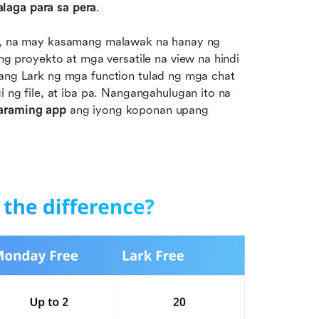
laga para sa pera
.
er, na may kasamang malawak na hanay ng 
proyekto at mga versatile na view na hindi 
 ang Lark ng mga function tulad ng mga chat 
 file, at iba pa. Nangangahulugan ito na 
maraming app
 ang iyong koponan upang 