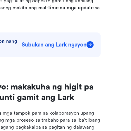
at pag-uulat ng depekto gamit ang kanilang 
aring makita ang 
real-time na mga update
 sa 
on nang 
Subukan ang Lark ngayon
: makakuha ng higit pa 
nti gamit ang Lark
ng mga tampok para sa kolaborasyon upang 
 mga proseso sa trabaho para sa iba't ibang 
agang pagkakaiba sa pagitan ng dalawang 