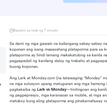
Basahin sa loob ng 7 minuto
Sa dami ng mga gawain na kailangang sabay-sabay na
koponan ang isang maaasahang plataporma para sa ko
plataporma ay hindi lamang makakatulong sa kanila na 
pagpapadali ng kanilang daloy ng trabaho at pagpapa
buong koponan. 
Ang Lark at Monday.com (na tatawaging “Monday” mul
na mga solusyon upang matugunan ang mga hamong ito.
a
pagkakaiba ng 
Lark vs Monday
—tinitingnan ang kani
ng pagpepresyo, mga karanasan sa mobile, at mga 
matukoy kung aling plataporma ang pinakamahusay n