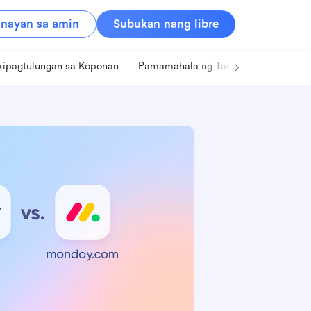
nayan sa amin
Subukan nang libre
kipagtulungan sa Koponan
Pamamahala ng Tao
Retail
Pa