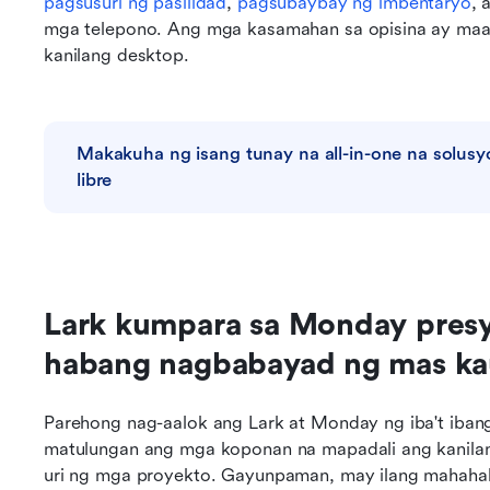
pagsusuri ng pasilidad
, 
pagsubaybay ng imbentaryo
, 
mga telepono. Ang mga kasamahan sa opisina ay maa
kanilang desktop.
Makakuha ng isang tunay na all-in-one na solusy
libre
Lark kumpara sa Monday presyo
habang nagbabayad ng mas kau
Parehong nag-aalok ang Lark at Monday ng iba't iba
matulungan ang mga koponan na mapadali ang kanilang
uri ng mga proyekto. Gayunpaman, may ilang mahahal