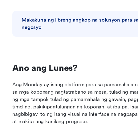
Makakuha ng libreng angkop na solusyon para sa
negosyo
Ano ang Lunes?
Ang Monday ay isang platform para sa pamamahala ng
sa mga koponang nagtatrabaho sa mesa, tulad ng market
ng mga tampok tulad ng pamamahala ng gawain, pagp
timeline, pakikipagtulungan ng koponan, at iba pa. I
nagbibigay ito ng isang visual na interface na nagpap
at makita ang kanilang progreso.