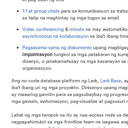
1:1 at group chats
 para sa komunikasyon sa trab
sa halip na maghintay ng mga tugon sa email
Video conferencing
 & 
minuto
asynchronous na kolaborasyon
 sa iba't ibang ti
Pagsasama-sama ng dokumento
 upang magbigay
impormasyon
 tungkol sa mga patakaran ng kump
disenyo, o pinakamahusay na mga kasanayan sa m
organisasyon.
Ang no-code database platform ng Lark, 
Lark Base
, a
iba't ibang uri ng mga proyekto. Dinisenyo upang mag
ay maaaring gamitin para sa pagsubaybay ng progres
mga gawain, awtomasyon, pag-visualize at pagsusuri n
Lahat ng mga tampok na ito ay naa-access mula sa des