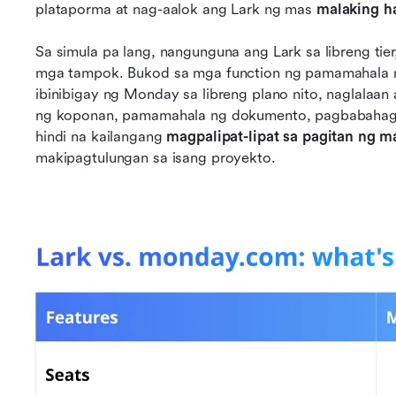
plataporma at nag-aalok ang Lark ng mas 
malaking ha
Sa simula pa lang, nangunguna ang Lark sa libreng ti
mga tampok. Bukod sa mga function ng pamamahala ng 
ibinibigay ng Monday sa libreng plano nito, naglalaan
ng koponan, pamamahala ng dokumento, pagbabahagi ng
hindi na kailangang 
magpalipat-lipat sa pagitan ng 
makipagtulungan sa isang proyekto.