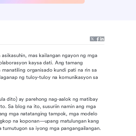
 asikasuhin, mas kailangan ngayon ng mga 
laborasyon kaysa dati. Ang tamang 
manatiling organisado kundi pati na rin sa 
laganap ng tuloy-tuloy na komunikasyon sa 
a dito) ay parehong nag-aalok ng matibay 
 Sa blog na ito, susuriin namin ang mga 
lang mga natatanging tampok, mga modelo 
angkop na koponan—upang matulungan kang 
a tumutugon sa iyong mga pangangailangan.