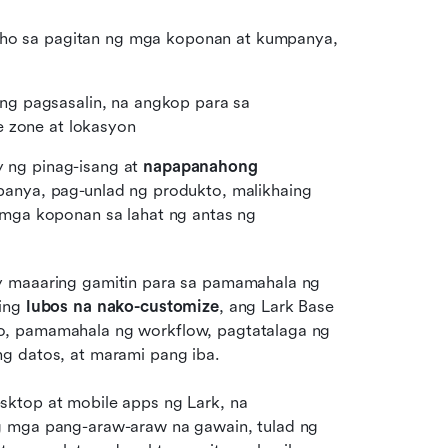
aho sa pagitan ng mga koponan at kumpanya, 
 na may awtomatikong pagsasalin, na angkop para sa 
me zone at lokasyon
 ng pinag-isang at 
napapanahong 
anya, pag-unlad ng produkto, malikhaing 
ga koponan sa lahat ng antas ng 
y maaaring gamitin para sa pamamahala ng 
ing 
lubos na nako-customize
, ang Lark Base 
o, pamamahala ng workflow, pagtatalaga ng 
g datos, at marami pang iba.    
ktop at mobile apps ng Lark, na 
nagpapahintulot sa mga frontline team na isagawa ang mga pang-araw-araw na gawain, tulad ng 