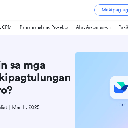
Makipag-ug
at CRM
Pamamahala ng Proyekto
AI at Awtomasyon
Paki
in sa mga
kipagtulungan
yo?
list
Mar 11, 2025