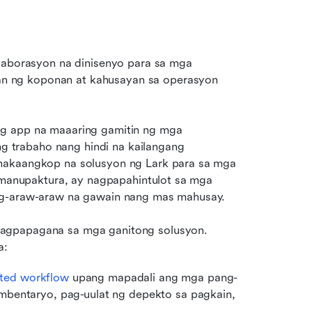
laborasyon na dinisenyo para sa mga 
 ng koponan at kahusayan sa operasyon 
ng app na maaaring gamitin ng mga 
trabaho nang hindi na kailangang 
nakaangkop na solusyon ng Lark para sa mga 
mamanupaktura, ay nagpapahintulot sa mga 
ang-araw-araw na gawain nang mas mahusay. 
agpapagana sa mga ganitong solusyon. 
a:
ted workflow
 upang mapadali ang mga pang-
bentaryo, pag-uulat ng depekto sa pagkain, 