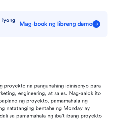
 iyong 
Mag-book ng libreng demo
 proyekto na pangunahing idinisenyo para 
ing, engineering, at sales. Nag-aalok ito 
aplano ng proyekto, pamamahala ng 
sang natatanging bentahe ng Monday ay 
adali sa pamamahala ng iba't ibang proyekto 