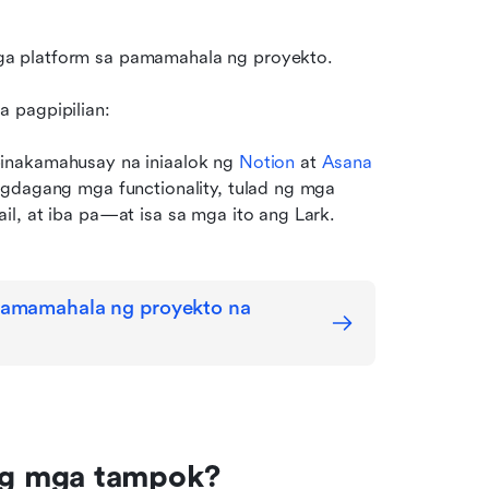
ga platform sa pamamahala ng proyekto.
 pagpipilian:
inakamahusay na iniaalok ng 
Notion
 at 
Asana
gdagang mga functionality, tulad ng mga 
l, at iba pa—at isa sa mga ito ang Lark.
amamahala ng proyekto na 
ng mga tampok?