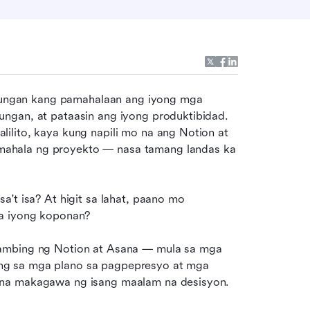
ngan kang pamahalaan ang iyong mga 
ngan, at pataasin ang iyong produktibidad. 
lito, kaya kung napili mo na ang Notion at 
ahala ng proyekto — nasa tamang landas ka 
't isa? At higit sa lahat, paano mo 
sa iyong koponan?
hambing ng Notion at Asana — mula sa mga 
ng sa mga plano sa pagpepresyo at mga 
 na makagawa ng isang maalam na desisyon.