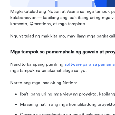
Magkakatulad ang Notion at Asana sa mga tampok pa
kolaborasyon — kabilang ang iba't ibang uri ng mga v
komento, @mentions, at mga template.
Ngunit tulad ng makikita mo, may ilang mga pagkakai
Mga tampok sa pamamahala ng gawain at pro
Nandito ka upang pumili ng 
software para sa pamama
mga tampok na pinakamahalaga sa iyo.
Narito ang mga inaalok ng Notion:
Iba't ibang uri ng mga view ng proyekto, kabilan
Maaaring hatiin ang mga komplikadong proyekto
Opsyon na magdagdag ng mga itinalagang tao, m