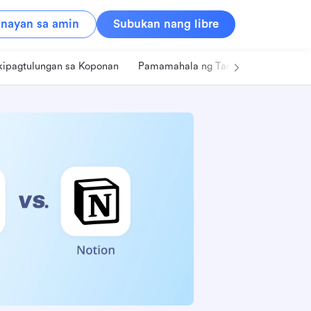
nayan sa amin
Subukan nang libre
kipagtulungan sa Koponan
Pamamahala ng Tao
Retail
Pa