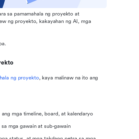
ra sa pamamahala ng proyekto at 
iew ng proyekto, kakayahan ng AI, mga 
ba.
yekto
hala ng proyekto
, kaya malinaw na ito ang 
g ang mga timeline, board, at kalendaryo
 sa mga gawain at sub-gawain
ga status, at mga takdang petsa sa mga 