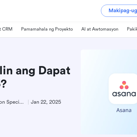
Makipag-ug
at CRM
Pamamahala ng Proyekto
AI at Awtomasyon
Paki
lin ang Dapat
6?
Product Demand Generation Specialist
Jan 22, 2025