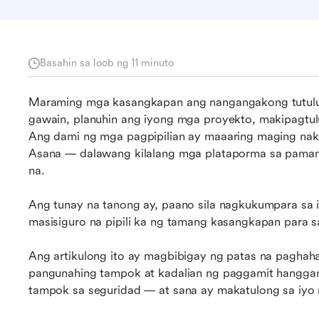
Basahin sa loob ng 11 minuto
Maraming mga kasangkapan ang nangangakong tutulu
gawain, planuhin ang iyong mga proyekto, makipagtulu
Ang dami ng mga pagpipilian ay maaaring maging nakali
Asana — dalawang kilalang mga plataporma sa pamam
na.
Ang tunay na tanong ay, paano sila nagkukumpara sa isa
masisiguro na pipili ka ng tamang kasangkapan para 
Ang artikulong ito ay magbibigay ng patas na pagha
pangunahing tampok at kadalian ng paggamit hangga
tampok sa seguridad — at sana ay makatulong sa iyo