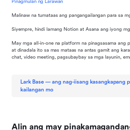
Pinagmulan ng Larawan
Malinaw na tumataas ang pangangailangan para sa m
Siyempre, hindi lamang Notion at Asana ang iyong mga
May mga all-in-one na platform na pinagsasama ang p
at dinadala ito sa mas mataas na antas gamit ang kara
chat, video meeting, pagsubaybay sa mga layunin, emai
Lark Base — ang nag-iisang kasangkapang p
kailangan mo
Alin ang may pinakamaganda