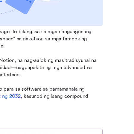
mago ito bilang isa sa mga nangungunang 
kspace” na nakatuon sa mga tampok ng 
n.
otion, na nag-aalok ng mas tradisyunal na 
bidad—nagpapakita ng mga advanced na 
interface.
 para sa software sa pamamahala ng 
t ng 2032
, kasunod ng isang compound 