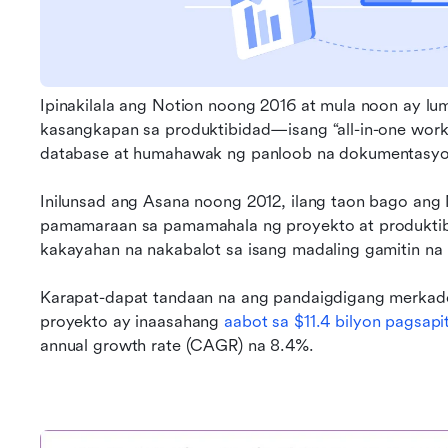
Ipinakilala ang Notion noong 2016 at mula noon ay lu
kasangkapan sa produktibidad—isang “all-in-one wor
database at humahawak ng panloob na dokumentasyo
Inilunsad ang Asana noong 2012, ilang taon bago ang N
pamamaraan sa pamamahala ng proyekto at produkti
kakayahan na nakabalot sa isang madaling gamitin na 
Karapat-dapat tandaan na ang pandaigdigang merkado
proyekto ay inaasahang 
aabot sa $11.4 bilyon pagsapi
annual growth rate (CAGR) na 8.4%.