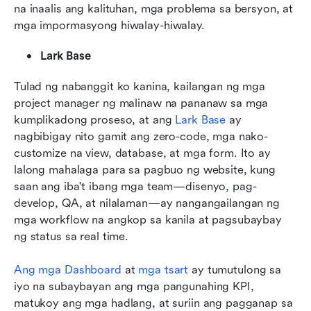
na inaalis ang kalituhan, mga problema sa bersyon, at 
mga impormasyong hiwalay-hiwalay.
Lark Base
Tulad ng nabanggit ko kanina, kailangan ng mga 
project manager ng malinaw na pananaw sa mga 
kumplikadong proseso, at ang 
Lark Base
 ay 
nagbibigay nito gamit ang zero-code, mga nako-
customize na view, database, at mga form. Ito ay 
lalong mahalaga para sa pagbuo ng website, kung 
saan ang iba't ibang mga team—disenyo, pag-
develop, QA, at nilalaman—ay nangangailangan ng 
mga workflow na angkop sa kanila at pagsubaybay 
ng status sa real time. 
Ang mga Dashboard
 at 
mga tsart
 ay tumutulong sa 
iyo na subaybayan ang mga pangunahing KPI, 
matukoy ang mga hadlang, at suriin ang pagganap sa 