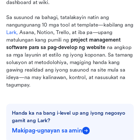
dashboard at wiki.
Sa susunod na bahagi, tatalakayin natin ang 
nangungunang 10 mga tool at template—kabilang ang 
Lark,
 Asana, Notion, Trello, at iba pa—upang 
matulungan kang pumili ng 
project management 
software para sa pag-develop ng website
 na angkop 
sa mga layunin at estilo ng iyong koponan. Sa tamang 
solusyon at metodolohiya, magiging handa kang 
gawing realidad ang iyong susunod na site mula sa 
ideya—na may kalinawan, kontrol, at nasusukat na 
tagumpay.
Handa ka na bang i-level up ang iyong negosyo 
gamit ang Lark?
Makipag-ugnayan sa amin