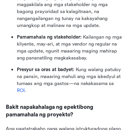
magpakilala ang mga stakeholder ng mga 
bagong prayoridad sa kalagitnaan, na 
nangangailangan ng tunay na kakayahang 
umangkop at malinaw na mga update.
Pamamahala ng stakeholder:
 Kailangan ng mga 
kliyente, may-ari, at mga vendor ng regular na 
mga update, ngunit maaaring maging mahirap 
ang pananatiling magkakasabay.
Presyur sa oras at badyet:
 Kung walang patuloy 
na pansin, maaaring mahuli ang mga iskedyul at 
tumaas ang mga gastos—na nakakasama sa 
ROI
.
Bakit napakahalaga ng epektibong 
pamamahala ng proyekto?
Ang pagtatrabaho nang walang istrukturadong plano 