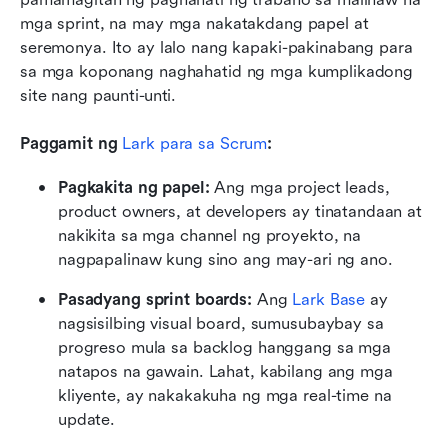
mga sprint, na may mga nakatakdang papel at 
seremonya. Ito ay lalo nang kapaki-pakinabang para 
sa mga koponang naghahatid ng mga kumplikadong 
site nang paunti-unti.
Paggamit ng
 Lark para sa Scrum
:
Pagkakita ng papel:
 Ang mga project leads, 
product owners, at developers ay tinatandaan at 
nakikita sa mga channel ng proyekto, na 
nagpapalinaw kung sino ang may-ari ng ano.
Pasadyang sprint boards:
 Ang 
Lark Base
 ay 
nagsisilbing visual board, sumusubaybay sa 
progreso mula sa backlog hanggang sa mga 
natapos na gawain. Lahat, kabilang ang mga 
kliyente, ay nakakakuha ng mga real-time na 
update.