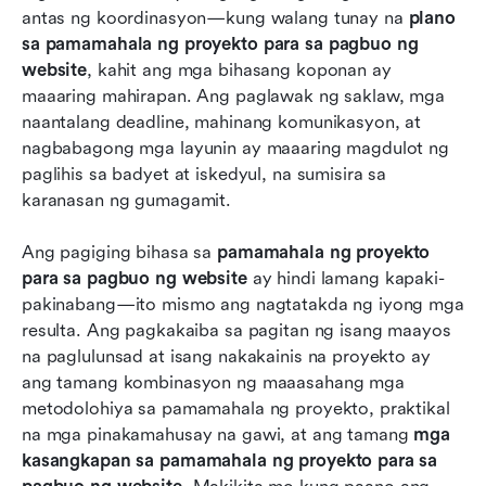
antas ng koordinasyon—kung walang tunay na 
plano 
sa pamamahala ng proyekto para sa pagbuo ng 
website
, kahit ang mga bihasang koponan ay 
maaaring mahirapan. Ang paglawak ng saklaw, mga 
naantalang deadline, mahinang komunikasyon, at 
nagbabagong mga layunin ay maaaring magdulot ng 
paglihis sa badyet at iskedyul, na sumisira sa 
karanasan ng gumagamit.
Ang pagiging bihasa sa 
pamamahala ng proyekto 
para sa pagbuo ng website
 ay hindi lamang kapaki-
pakinabang—ito mismo ang nagtatakda ng iyong mga 
resulta. Ang pagkakaiba sa pagitan ng isang maayos 
na paglulunsad at isang nakakainis na proyekto ay 
ang tamang kombinasyon ng maaasahang mga 
metodolohiya sa pamamahala ng proyekto, praktikal 
na mga pinakamahusay na gawi, at ang tamang 
mga 
kasangkapan sa pamamahala ng proyekto para sa 