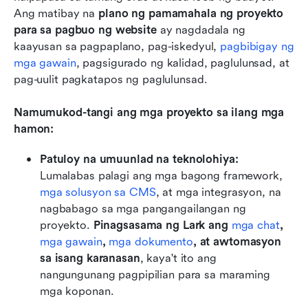
Ang matibay na 
plano ng pamamahala ng proyekto 
para sa pagbuo ng website
 ay nagdadala ng 
kaayusan sa pagpaplano, pag-iskedyul, 
pagbibigay ng 
mga gawain
, pagsigurado ng kalidad, paglulunsad, at 
pag-uulit pagkatapos ng paglulunsad.
Namumukod-tangi ang mga proyekto sa ilang mga 
hamon:
Patuloy na umuunlad na teknolohiya:
Lumalabas palagi ang mga bagong framework, 
mga solusyon sa CMS
, at mga integrasyon, na 
nagbabago sa mga pangangailangan ng 
proyekto. 
Pinagsasama ng Lark ang 
mga chat
, 
mga gawain
, 
mga dokumento
, at awtomasyon 
sa isang karanasan
, kaya't ito ang 
nangungunang pagpipilian para sa maraming 
mga koponan. 