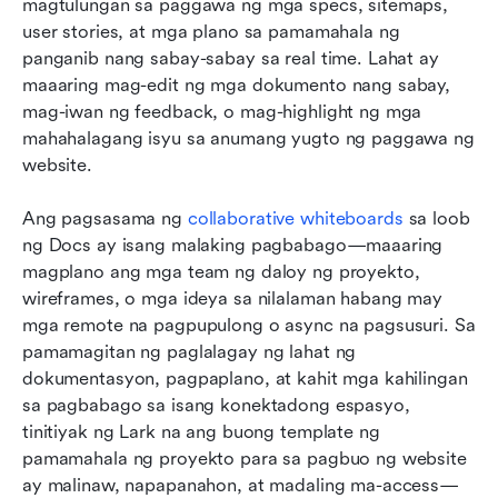
magtulungan sa paggawa ng mga specs, sitemaps, 
user stories, at mga plano sa pamamahala ng 
panganib nang sabay-sabay sa real time. Lahat ay 
maaaring mag-edit ng mga dokumento nang sabay, 
mag-iwan ng feedback, o mag-highlight ng mga 
mahahalagang isyu sa anumang yugto ng paggawa ng 
website. 
Ang pagsasama ng 
collaborative whiteboards
 sa loob 
ng Docs ay isang malaking pagbabago—maaaring 
magplano ang mga team ng daloy ng proyekto, 
wireframes, o mga ideya sa nilalaman habang may 
mga remote na pagpupulong o async na pagsusuri. Sa 
pamamagitan ng paglalagay ng lahat ng 
dokumentasyon, pagpaplano, at kahit mga kahilingan 
sa pagbabago sa isang konektadong espasyo, 
tinitiyak ng Lark na ang buong template ng 
pamamahala ng proyekto para sa pagbuo ng website 
ay malinaw, napapanahon, at madaling ma-access—