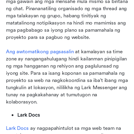
mga gawain ang mga mensahe mula mismo sa bintana 
ng chat. Pinananatiling organisado ng mga thread ang 
mga talakayan ng grupo, habang tinitiyak ng 
matatalinong notipikasyon na hindi mo mamimiss ang 
mga pagbabago sa iyong plano sa pamamahala ng 
proyekto para sa pagbuo ng website. 
Ang awtomatikong pagsasalin
 at kamalayan sa time 
zone ay nangangahulugang hindi kailanman pinipigilan 
ng mga hangganan ng rehiyon ang paglulunsad ng 
iyong site. Para sa isang koponan sa pamamahala ng 
proyekto sa web na nagkokoordina sa iba't ibang mga 
tungkulin at lokasyon, nililikha ng Lark Messenger ang 
tunay na pagkakahanay at tumutugon na 
kolaborasyon.
Lark Docs
Lark Docs
 ay nagpapahintulot sa mga web team na 