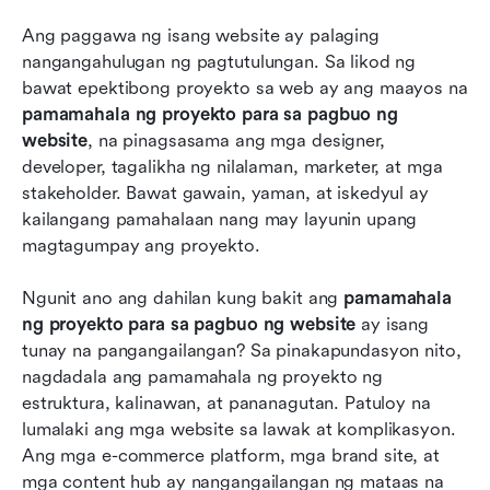
ng website—pinalakas ng Lark
Ang paggawa ng isang website ay palaging 
nangangahulugan ng pagtutulungan. Sa likod ng 
Top 10 mga kasangkapan para sa pamamahala
bawat epektibong proyekto sa web ay ang maayos na 
ng proyekto sa pagbuo ng website: Bigyang-
pamamahala ng proyekto para sa pagbuo ng 
lakas ang iyong susunod na proyekto
website
, na pinagsasama ang mga designer, 
Pinakamahusay na mga kasanayan para sa
developer, tagalikha ng nilalaman, marketer, at mga 
pamamahala ng proyekto sa mga web na
stakeholder. Bawat gawain, yaman, at iskedyul ay 
proyekto
kailangang pamahalaan nang may layunin upang 
magtagumpay ang proyekto.
Mahahalagang sukatan para sa pagsukat ng
tagumpay ng proyekto sa website
Ngunit ano ang dahilan kung bakit ang 
pamamahala 
ng proyekto para sa pagbuo ng website
 ay isang 
Pag-aangkop ng pamamahala ng proyekto
tunay na pangangailangan? Sa pinakapundasyon nito, 
upang umangkop sa iyong koponan at proyekto
nagdadala ang pamamahala ng proyekto ng 
Konklusyon
estruktura, kalinawan, at pananagutan. Patuloy na 
lumalaki ang mga website sa lawak at komplikasyon. 
Mga Madalas Itanong
Ang mga e-commerce platform, mga brand site, at 
mga content hub ay nangangailangan ng mataas na 
May kaugnayang pagbasa