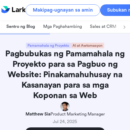
Makipag-ugnayan sa amin
Subukan n
Sentro ng Blog
Mga Paghahambing
Sales at CRM
Pa
Pamamahala ng Proyekto
AI at Awtomasyon
Pagbubukas ng Pamamahala ng
Proyekto para sa Pagbuo ng
Website: Pinakamahuhusay na
Kasanayan para sa mga
Koponan sa Web
Matthew Sia
Product Marketing Manager
Jul 24, 2025