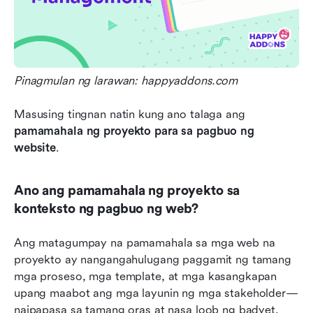
Pinagmulan ng larawan: happyaddons.com
Masusing tingnan natin kung ano talaga ang 
pamamahala ng proyekto para sa pagbuo ng 
website
.
Ano ang pamamahala ng proyekto sa 
konteksto ng pagbuo ng web?
Ang matagumpay na pamamahala sa mga web na 
proyekto ay nangangahulugang paggamit ng tamang 
mga proseso, mga template, at mga kasangkapan 
upang maabot ang mga layunin ng mga stakeholder—
naipapasa sa tamang oras at nasa loob ng badyet. 