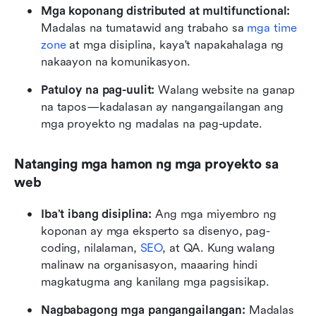
Mga koponang distributed at multifunctional:
Madalas na tumatawid ang trabaho sa 
mga time 
zone
 at mga disiplina, kaya't napakahalaga ng 
nakaayon na komunikasyon.
Patuloy na pag-uulit:
 Walang website na ganap 
na tapos—kadalasan ay nangangailangan ang 
mga proyekto ng madalas na pag-update.
Natanging mga hamon ng mga proyekto sa 
web
Iba’t ibang disiplina:
 Ang mga miyembro ng 
koponan ay mga eksperto sa disenyo, pag-
coding, nilalaman, 
SEO
, at QA. Kung walang 
malinaw na organisasyon, maaaring hindi 
magkatugma ang kanilang mga pagsisikap.
Nagbabagong mga pangangailangan:
 Madalas 