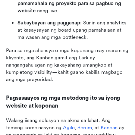
pamamahala ng proyekto para sa pagbuo ng 
website
 nang live.
Subaybayan ang pagganap:
 Suriin ang analytics 
at kasaysayan ng board upang pamahalaan at 
maiwasan ang mga bottleneck.
Para sa mga ahensya o mga koponang may maraming 
kliyente, ang Kanban gamit ang Lark ay 
nangangahulugan ng kakayahang umangkop at 
kumpletong visibility—kahit gaano kabilis magbago 
ang mga prayoridad.
Pagsasaayos ng mga metodong ito sa iyong 
website at koponan
Walang iisang solusyon na akma sa lahat. Ang 
tamang kombinasyon ng 
Agile
, 
Scrum
, at 
Kanban
 ay 
nakadepende sa laki ng koponan, mga workflow, 