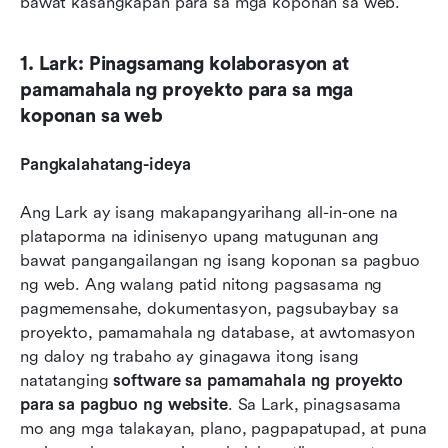
bawat kasangkapan para sa mga koponan sa web.
1. Lark: Pinagsamang kolaborasyon at 
pamamahala ng proyekto para sa mga 
koponan sa web
Pangkalahatang-ideya
Ang Lark ay isang makapangyarihang all-in-one na 
plataporma na idinisenyo upang matugunan ang 
bawat pangangailangan ng isang koponan sa pagbuo 
ng web. Ang walang patid nitong pagsasama ng 
pagmemensahe, dokumentasyon, pagsubaybay sa 
proyekto, pamamahala ng database, at awtomasyon 
ng daloy ng trabaho ay ginagawa itong isang 
natatanging 
software sa pamamahala ng proyekto 
para sa pagbuo ng website
. Sa Lark, pinagsasama 
mo ang mga talakayan, plano, pagpapatupad, at puna 