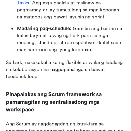
Tasks.
 Ang mga paalala at malinaw na 
pagmamay-ari ay tumutulong sa mga koponan 
na matapos ang bawat layunin ng sprint.
Madaling pag-schedule:
 Gamitin ang built-in na 
kalendaryo at tawag ng Lark para sa mga 
meeting, stand-up, at retrospective—kahit saan 
man naroroon ang iyong koponan.
Sa Lark, nakakakuha ka ng flexible at walang hadlang 
na kolaborasyon na nagpapahalaga sa bawat 
feedback loop.
Pinapalakas ang Scrum framework sa 
pamamagitan ng sentralisadong mga 
workspace
Ang Scrum ay nagdadagdag ng istruktura sa 
pamamagitan ng paghahati ng trabaho sa malinaw na 