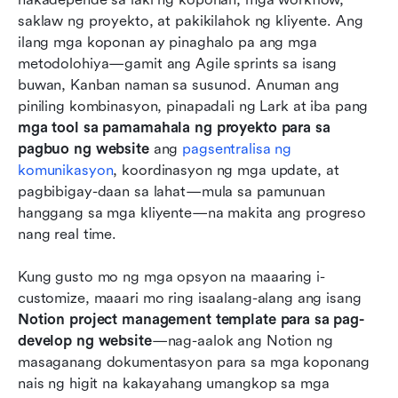
saklaw ng proyekto, at pakikilahok ng kliyente. Ang 
ilang mga koponan ay pinaghalo pa ang mga 
metodolohiya—gamit ang Agile sprints sa isang 
buwan, Kanban naman sa susunod. Anuman ang 
piniling kombinasyon, pinapadali ng Lark at iba pang 
mga tool sa pamamahala ng proyekto para sa 
pagbuo ng website
 ang 
pagsentralisa ng 
komunikasyon
, koordinasyon ng mga update, at 
pagbibigay-daan sa lahat—mula sa pamunuan 
hanggang sa mga kliyente—na makita ang progreso 
nang real time.
Kung gusto mo ng mga opsyon na maaaring i-
customize, maaari mo ring isaalang-alang ang isang 
Notion project management template para sa pag-
develop ng website
—nag-aalok ang Notion ng 
masaganang dokumentasyon para sa mga koponang 
nais ng higit na kakayahang umangkop sa mga 