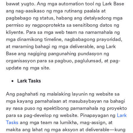
bawat yugto. Ang mga automation tool ng Lark Base 
ang nag-aasikaso ng mga rutinang paalala at 
pagbabago ng status, habang ang detalyadong mga 
permiso ay nagpoprotekta sa sensitibong datos ng 
kliyente. Para sa mga web team na namamahala ng 
mga dinamikong timeline, nagbabagong prayoridad, 
at maraming bahagi ng mga deliverable, ang Lark 
Base ang nagiging pangunahing pundasyon ng 
organisasyon para sa pagbuo, paglulunsad, at pag-
update ng mga site.
Lark Tasks
Ang paghahati ng malalaking layunin ng website sa 
mga kayang pamahalaan at masubaybayan na bahagi 
ay nasa puso ng epektibong pamamahala ng proyekto 
para sa pag-develop ng website. Pinapayagan ng 
Lark 
Tasks
 ang mga team na lumikha, mag-assign, at 
makita ang lahat ng mga aksyon at deliverable—kung 