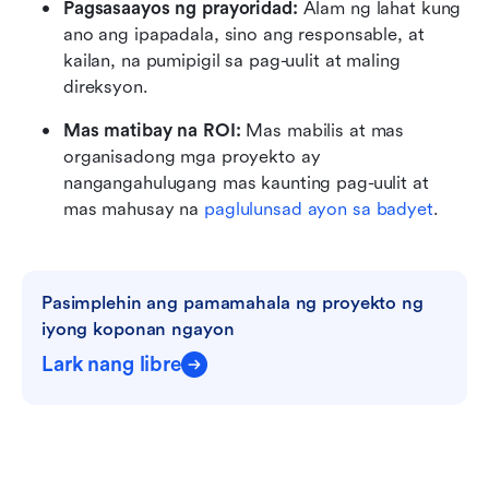
Pagsasaayos ng prayoridad:
 Alam ng lahat kung 
ano ang ipapadala, sino ang responsable, at 
kailan, na pumipigil sa pag-uulit at maling 
direksyon.
Mas matibay na ROI:
 Mas mabilis at mas 
organisadong mga proyekto ay 
nangangahulugang mas kaunting pag-uulit at 
mas mahusay na 
paglulunsad ayon sa badyet
.
Pasimplehin ang pamamahala ng proyekto ng 
iyong koponan ngayon
Lark nang libre