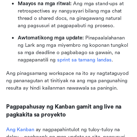
Maayos na mga ritwal:
 Ang mga stand-ups at 
retrospectives ay nangyayari bilang mga chat 
thread o shared docs, na ginagawang natural 
ang pagsusuri at pagpapabuti ng proseso.
Awtomatikong mga update:
 Pinapaalalahanan 
ng Lark ang mga miyembro ng koponan tungkol 
sa mga deadline o pagbabago sa gawain, na 
nagpapanatili ng 
sprint sa tamang landas
.
Ang pinagsamang workspace na ito ay nagtataguyod 
ng pananagutan at tinitiyak na ang mga pangunahing 
resulta ay hindi kailanman nawawala sa paningin.
Pagpapahusay ng Kanban gamit ang live na 
pagkakita sa proyekto
Ang Kanban
 ay nagpapahintulot ng tuloy-tuloy na 
daloy—paghawak ng mga update sa site, pagsusuri 