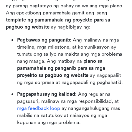
ay parang pagtatayo ng bahay na walang mga plano. 
Ang epektibong pamamahala gamit ang isang 
template ng pamamahala ng proyekto para sa 
pagbuo ng website
 ay nagbibigay ng:
Pagbawas ng panganib:
 Ang malinaw na mga 
timeline, mga milestone, at komunikasyon ay 
tumutulong sa iyo na makita ang mga problema 
nang maaga. Ang matibay na 
plano sa 
pamamahala ng panganib para sa mga 
proyekto sa pagbuo ng website
 ay nagpapaliit 
ng mga sorpresa at nagpapadali ng paghahatid.
Pagpapahusay ng kalidad:
 Ang regular na 
pagsusuri, malinaw na mga responsibilidad, at 
mga feedback loop
 ay nangangahulugang mas 
mabilis na natutukoy at naiaayos ng mga 
koponan ang mga problema.