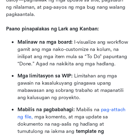
ng nilalaman, at pag-aayos ng mga bug nang walang 
pagkaantala.
Paano pinapalakas ng Lark ang Kanban:
Malinaw na mga board:
 I-visualize ang workflow 
gamit ang mga nako-customize na kolum, na 
inilipat ang mga item mula sa “To Do” papuntang 
“Done.” Agad na nakikita ang mga hadlang.
Mga limitasyon sa WIP:
 Limitahan ang mga 
gawain na kasalukuyang ginagawa upang 
mabawasan ang sobrang trabaho at mapanatili 
ang kalusugan ng proyekto.
Mabilis na pagbabahagi:
 Mabilis na 
pag-attach 
ng file,
 mga komento, at mga update sa 
dokumento na nag-aalis ng hadlang at 
tumutulong na iakma ang 
template ng 