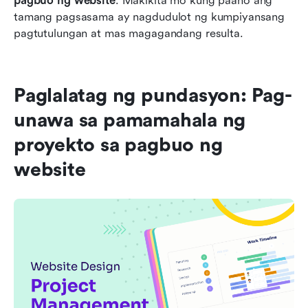
pagbuo ng website
. Makikita mo kung paano ang 
tamang pagsasama ay nagdudulot ng kumpiyansang 
pagtutulungan at mas magagandang resulta.
Paglalatag ng pundasyon: Pag-
unawa sa pamamahala ng 
proyekto sa pagbuo ng 
website