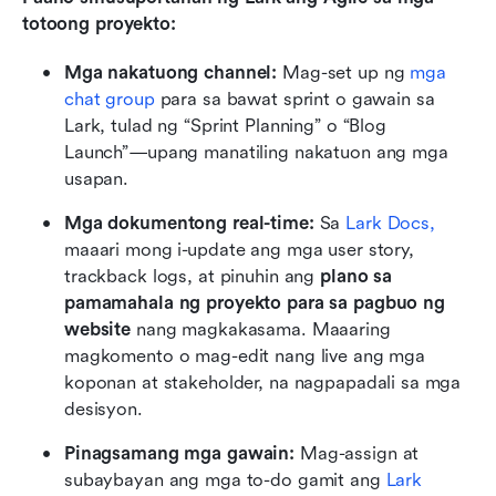
totoong proyekto:
Mga nakatuong channel:
 Mag-set up ng 
mga 
chat group
 para sa bawat sprint o gawain sa 
Lark, tulad ng “Sprint Planning” o “Blog 
Launch”—upang manatiling nakatuon ang mga 
usapan.
Mga dokumentong real-time:
 Sa 
Lark Docs,
maaari mong i-update ang mga user story, 
trackback logs, at pinuhin ang 
plano sa 
pamamahala ng proyekto para sa pagbuo ng 
website
 nang magkakasama. Maaaring 
magkomento o mag-edit nang live ang mga 
koponan at stakeholder, na nagpapadali sa mga 
desisyon.
Pinagsamang mga gawain:
 Mag-assign at 
subaybayan ang mga to-do gamit ang 
Lark 