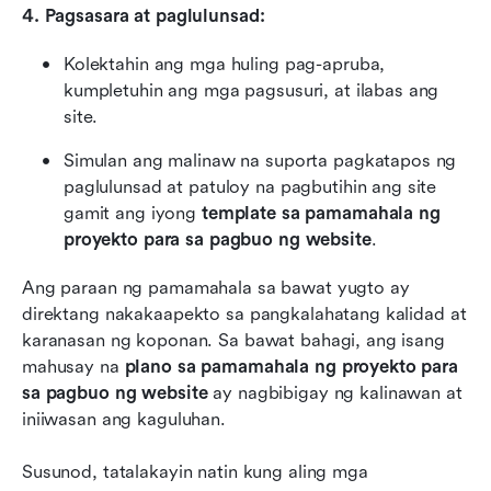
4. Pagsasara at paglulunsad:
Kolektahin ang mga huling pag-apruba, 
kumpletuhin ang mga pagsusuri, at ilabas ang 
site.
Simulan ang malinaw na suporta pagkatapos ng 
paglulunsad at patuloy na pagbutihin ang site 
gamit ang iyong 
template sa pamamahala ng 
proyekto para sa pagbuo ng website
.
Ang paraan ng pamamahala sa bawat yugto ay 
direktang nakakaapekto sa pangkalahatang kalidad at 
karanasan ng koponan. Sa bawat bahagi, ang isang 
mahusay na 
plano sa pamamahala ng proyekto para 
sa pagbuo ng website
 ay nagbibigay ng kalinawan at 
iniiwasan ang kaguluhan.
Susunod, tatalakayin natin kung aling mga 