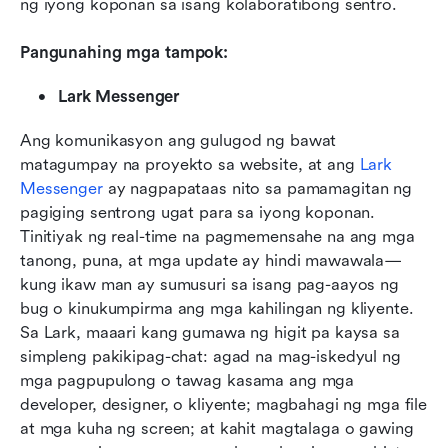
ng iyong koponan sa isang kolaboratibong sentro.
Pangunahing mga tampok: 
Lark Messenger
Ang komunikasyon ang gulugod ng bawat 
matagumpay na proyekto sa website, at ang 
Lark 
Messenger
 ay nagpapataas nito sa pamamagitan ng 
pagiging sentrong ugat para sa iyong koponan. 
Tinitiyak ng real-time na pagmemensahe na ang mga 
tanong, puna, at mga update ay hindi mawawala—
kung ikaw man ay sumusuri sa isang pag-aayos ng 
bug o kinukumpirma ang mga kahilingan ng kliyente. 
Sa Lark, maaari kang gumawa ng higit pa kaysa sa 
simpleng pakikipag-chat: agad na mag-iskedyul ng 
mga pagpupulong o tawag kasama ang mga 
developer, designer, o kliyente; magbahagi ng mga file 
at mga kuha ng screen; at kahit magtalaga o gawing 