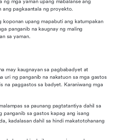
la ng mga yaman upang mabalanse ang 
n ang pagkaantala ng proyekto.
g koponan upang mapabuti ang katumpakan 
ga panganib na kaugnay ng maling 
gan sa yaman.
na may kaugnayan sa pagbabadyet at 
a uri ng panganib na nakatuon sa mga gastos 
bis na paggastos sa badyet. Karaniwang mga 
malampas sa paunang pagtatantiya dahil sa 
g panganib sa gastos kapag ang isang 
a, kadalasan dahil sa hindi makatotohanang 