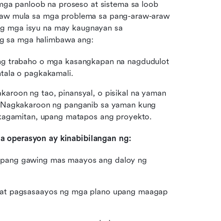
a panloob na proseso at sistema sa loob 
itaw mula sa mga problema sa pang-araw-araw 
ng mga isyu na may kaugnayan sa 
g sa mga halimbawa ang:
ng trabaho o mga kasangkapan na nagdudulot 
tala o pagkakamali.
karoon ng tao, pinansyal, o pisikal na yaman 
. Nagkakaroon ng panganib sa yaman kung 
 kagamitan, upang matapos ang proyekto.
a operasyon ay kinabibilangan ng:
pang gawing mas maayos ang daloy ng 
 at pagsasaayos ng mga plano upang maagap 