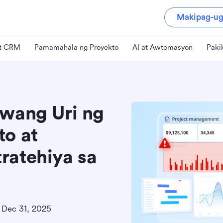
Makipag-ug
at CRM
Pamamahala ng Proyekto
AI at Awtomasyon
Paki
iwang Uri ng
to at
ratehiya sa
Dec 31, 2025