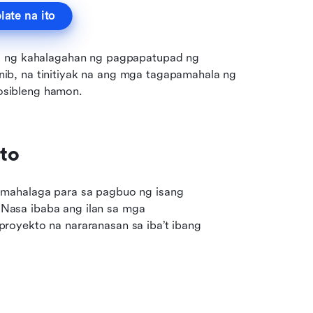
ate na ito
a ng kahalagahan ng pagpapatupad ng 
b, na tinitiyak na ang mga tagapamahala ng 
osibleng hamon.
to
mahalaga para sa pagbuo ng isang 
 Nasa ibaba ang ilan sa mga 
oyekto na nararanasan sa iba’t ibang 