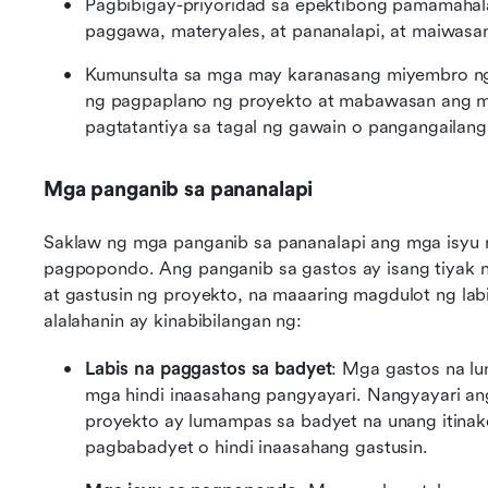
Pagbibigay-priyoridad sa epektibong pamamaha
paggawa, materyales, at pananalapi, at maiwasa
Kumunsulta sa mga may karanasang miyembro n
ng pagpaplano ng proyekto at mabawasan ang m
pagtatantiya sa tagal ng gawain o pangangailan
Mga panganib sa pananalapi
Saklaw ng mga panganib sa pananalapi ang mga isyu 
pagpopondo. Ang panganib sa gastos ay isang tiyak n
at gastusin ng proyekto, na maaaring magdulot ng la
alalahanin ay kinabibilangan ng:
Labis na paggastos sa badyet
: Mga gastos na lu
mga hindi inaasahang pangyayari. Nangyayari an
proyekto ay lumampas sa badyet na unang itinakd
pagbabadyet o hindi inaasahang gastusin.