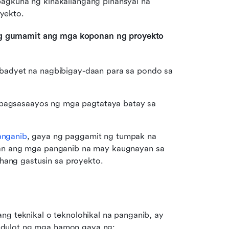
agkuha ng kinakailangang pinansyal na 
yekto.
g gumamit ang mga koponan ng proyekto 
adyet na nagbibigay-daan para sa pondo sa 
 pagsasaayos ng mga pagtataya batay sa 
anganib
, gaya ng paggamit ng tumpak na 
an ang mga panganib na may kaugnayan sa 
ahang gastusin sa proyekto.
ng teknikal o teknolohikal na panganib, ay 
udulot ng mga hamon gaya ng: