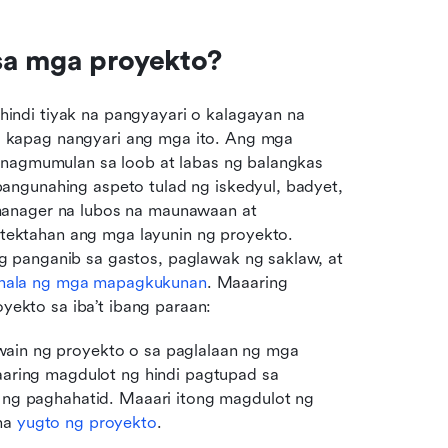
sa mga proyekto?
indi tiyak na pangyayari o kalagayan na 
kapag nangyari ang mga ito. Ang mga 
inagmumulan sa loob at labas ng balangkas 
ngunahing aspeto tulad ng iskedyul, badyet, 
manager na lubos na maunawaan at 
ktahan ang mga layunin ng proyekto. 
 panganib sa gastos, paglawak ng saklaw, at 
ala ng mga mapagkukunan
. Maaaring 
kto sa iba’t ibang paraan:
ain ng proyekto o sa paglalaan ng mga 
aring magdulot ng hindi pagtupad sa 
ng paghahatid. Maaari itong magdulot ng 
na 
yugto ng proyekto
.