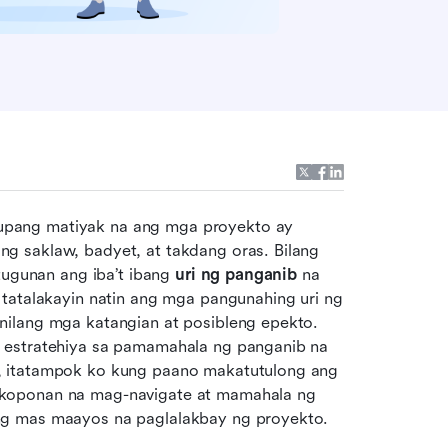
pang matiyak na ang mga proyekto ay 
 saklaw, badyet, at takdang oras. Bilang 
tugunan ang iba’t ibang
 uri ng panganib 
na 
tatalakayin natin ang mga pangunahing uri ng 
ilang mga katangian at posibleng epekto. 
 estratehiya sa pamamahala ng panganib na 
, itatampok ko kung paano makatutulong ang 
koponan na mag-navigate at mamahala ng 
ng mas maayos na paglalakbay ng proyekto.