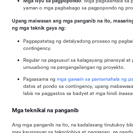
Mga isyu sa pagpopondo
: Mga pagkaantala sa p
yaman o mga pagbabago sa pagpopondo ng pro
Upang maiwasan ang mga panganib na ito, maaarin
ng mga teknik gaya ng:
Pagpapatatag ng detalyadong proseso ng pagbab
contingency.
Regular na pagsusuri sa kalagayang pinansyal at
umuusbong na pangangailangan ng proyekto.
Pagsasama ng 
mga gawain sa pamamahala ng p
datos at pondo sa contingency, upang mabawas
labis na paggastos sa badyet at mga hindi inaas
Mga teknikal na panganib
Ang mga panganib na ito, na kadalasang tinutukoy bila
may kaugnayan sa teknolohiya at pagganap, na nagd