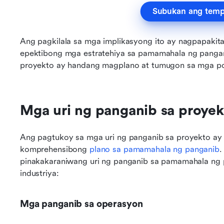
Subukan ang templ
Ang pagkilala sa mga implikasyong ito ay nagpapakit
epektibong mga estratehiya sa pamamahala ng pangani
proyekto ay handang magplano at tumugon sa mga p
Mga uri ng panganib sa proyek
Ang pagtukoy sa mga uri ng panganib sa proyekto ay 
komprehensibong 
plano sa pamamahala ng panganib
.
pinakakaraniwang uri ng panganib sa pamamahala ng pr
industriya:
Mga panganib sa operasyon