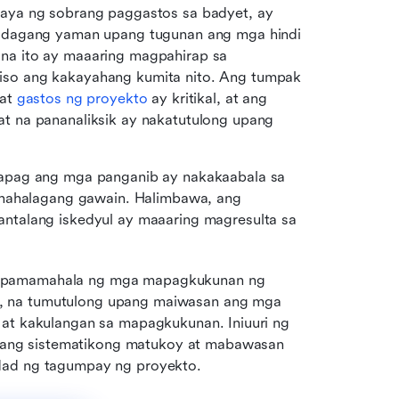
aya ng sobrang paggastos sa badyet, ay 
gdagang yaman upang tugunan ang mga hindi 
a ito ay maaaring magpahirap sa 
so ang kakayahang kumita nito. Ang tumpak 
at 
gastos ng proyekto
 ay kritikal, at ang 
 na pananaliksik ay nakatutulong upang 
apag ang mga panganib ay nakakaabala sa 
ahahalagang gawain. Halimbawa, ang 
talang iskedyul ay maaaring magresulta sa 
a pamamahala ng mga mapagkukunan ng 
, na tumutulong upang maiwasan ang mga 
 at kakulangan sa mapagkukunan. Iniuuri ng 
ang sistematikong matukoy at mabawasan 
dad ng tagumpay ng proyekto. 