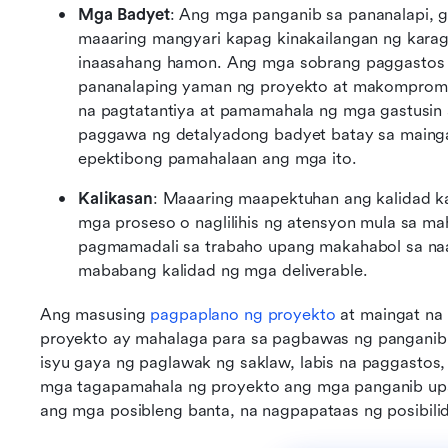
Mga Badyet
: Ang mga panganib sa pananalapi, g
maaaring mangyari kapag kinakailangan ng kara
inaasahang hamon. Ang mga sobrang paggastos n
pananalaping yaman ng proyekto at makompromi
na pagtatantiya at pamamahala ng mga gastusin 
paggawa ng detalyadong badyet batay sa maingat
epektibong pamahalaan ang mga ito.
Kalikasan
: Maaaring maapektuhan ang kalidad k
mga proseso o naglilihis ng atensyon mula sa m
pagmamadali sa trabaho upang makahabol sa naan
mababang kalidad ng mga deliverable.
Ang masusing 
pagpaplano ng proyekto
 at maingat n
proyekto ay mahalaga para sa pagbawas ng panganib
isyu gaya ng paglawak ng saklaw, labis na paggastos,
mga tagapamahala ng proyekto ang mga panganib up
ang mga posibleng banta, na nagpapataas ng posibili