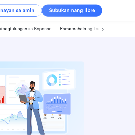
nayan sa amin
Subukan nang libre
kipagtulungan sa Koponan
Pamamahala ng Tao
Retail
Pa