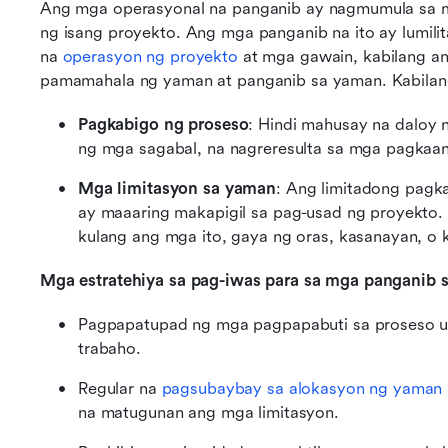
Ang mga operasyonal na panganib ay nagmumula sa mg
ng isang proyekto. Ang mga panganib na ito ay lumil
na 
operasyon ng proyekto
 at mga gawain, kabilang a
pamamahala ng yaman at panganib sa yaman. Kabilan
Pagkabigo ng proseso
: Hindi mahusay na daloy 
ng mga sagabal, na nagreresulta sa mga pagkaan
Mga limitasyon sa yaman
: Ang limitadong pagka
ay maaaring makapigil sa pag-usad ng proyekto
kulang ang mga ito, gaya ng oras, kasanayan, o
Mga estratehiya sa pag-iwas para sa mga panganib s
Pagpapatupad ng mga pagpapabuti sa proseso u
trabaho.
Regular na 
pagsubaybay sa alokasyon ng yaman
na matugunan ang mga limitasyon.