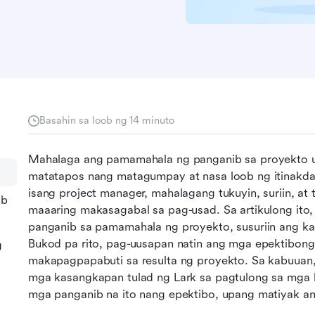
Basahin sa loob ng 14 minuto
Mahalaga ang pamamahala ng panganib sa proyekto u
matatapos nang matagumpay at nasa loob ng itinakdang
isang project manager, mahalagang tukuyin, suriin, at 
ib
maaaring makasagabal sa pag-usad. Sa artikulong ito, 
panganib sa pamamahala ng proyekto, susuriin ang kan
Bukod pa rito, pag-uusapan natin ang mga epektibong
g
makapagpapabuti sa resulta ng proyekto. Sa kabuuan
mga kasangkapan tulad ng Lark sa pagtulong sa mga 
mga panganib na ito nang epektibo, upang matiyak a