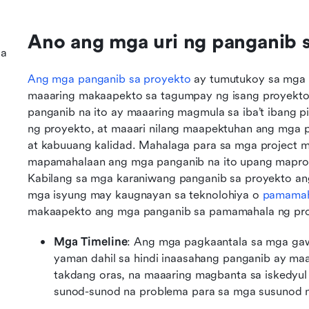
Ano ang mga uri ng panganib 
sa
Ang mga panganib sa proyekto
 ay tumutukoy sa mga h
maaaring makaapekto sa tagumpay ng isang proyekto 
panganib na ito ay maaaring magmula sa iba’t ibang p
ng proyekto, at maaari nilang maapektuhan ang mga pa
at kabuuang kalidad. Mahalaga para sa mga project 
mapamahalaan ang mga panganib na ito upang maprote
Kabilang sa mga karaniwang panganib sa proyekto ang
mga isyung may kaugnayan sa teknolohiya o 
pamamah
makaapekto ang mga panganib sa pamamahala ng proye
Mga Timeline
: Ang mga pagkaantala sa mga gaw
yaman dahil sa hindi inaasahang panganib ay maa
takdang oras, na maaaring magbanta sa iskedyul 
sunod-sunod na problema para sa mga susunod 