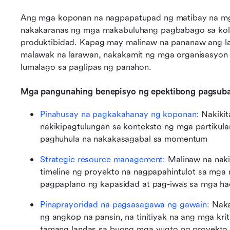
Ang mga koponan na nagpapatupad ng matibay na mga
nakakaranas ng mga makabuluhang pagbabago sa kola
produktibidad. Kapag may malinaw na pananaw ang lah
malawak na larawan, nakakamit ng mga organisasyon 
lumalago sa paglipas ng panahon.
Mga pangunahing benepisyo ng epektibong pagsubay
Pinahusay na pagkakahanay ng koponan:
 Nakikit
nakikipagtulungan sa konteksto ng mga partikular
paghuhula na nakakasagabal sa momentum
Strategic resource management:
 Malinaw na nak
timeline ng proyekto na nagpapahintulot sa mga 
pagpaplano ng kapasidad at pag-iwas sa mga ha
Pinaprayoridad na pagsasagawa ng gawain:
 Nak
ng angkop na pansin, na tinitiyak na ang mga kriti
tamang landas sa buong mga yugto ng proyekto