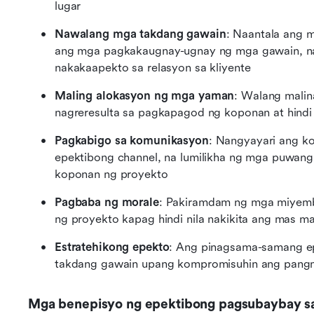
lugar
Nawalang mga takdang gawain
: Naantala ang m
ang mga pagkakaugnay-ugnay ng mga gawain, na
nakakaapekto sa relasyon sa kliyente
Maling alokasyon ng mga yaman
: Walang malin
nagreresulta sa pagkapagod ng koponan at hind
Pagkabigo sa komunikasyon
: Nangyayari ang k
epektibong channel, na lumilikha ng mga puwang
koponan ng proyekto
Pagbaba ng morale
: Pakiramdam ng mga miyembr
ng proyekto kapag hindi nila nakikita ang mas m
Estratehikong epekto
: Ang pinagsama-samang e
takdang gawain upang kompromisuhin ang pangm
Mga benepisyo ng epektibong pagsubaybay s