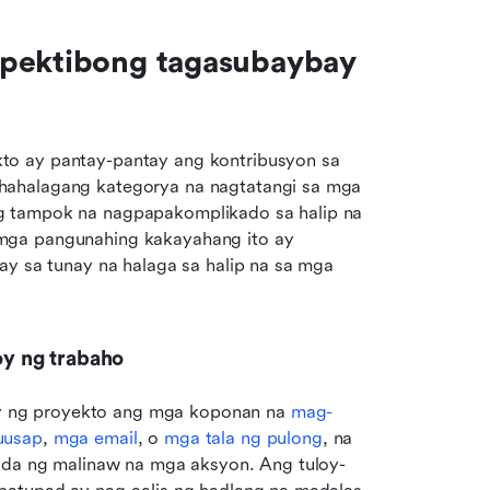
epektibong tagasubaybay 
o ay pantay-pantay ang kontribusyon sa 
hahalagang kategorya na nagtatangi sa mga 
g tampok na nagpapakomplikado sa halip na 
mga pangunahing kakayahang ito ay 
ay sa tunay na halaga sa halip na sa mga 
y ng trabaho
 ng proyekto ang mga koponan na 
mag-
uusap
, 
mga email
, o 
mga tala ng pulong
, na 
akda ng malinaw na mga aksyon. Ang tuloy-