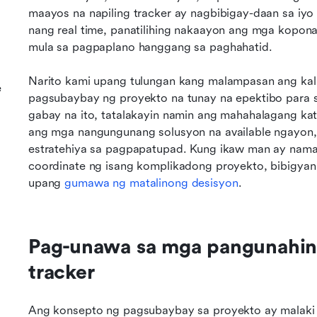
maayos na napiling tracker ay nagbibigay-daan sa iy
nang real time, panatilihing nakaayon ang mga kopona
mula sa pagpaplano hanggang sa paghahatid.
Narito kami upang tulungan kang malampasan ang kali
e
pagsubaybay ng proyekto na tunay na epektibo para 
gabay na ito, tatalakayin namin ang mahahalagang ka
ang mga nangungunang solusyon na available ngayon, 
estratehiya sa pagpapatupad. Kung ikaw man ay nam
coordinate ng isang komplikadong proyekto, bibigyan k
upang 
gumawa ng matalinong desisyon
.
Pag-unawa sa mga pangunahing
tracker
Ang konsepto ng pagsubaybay sa proyekto ay malaki 