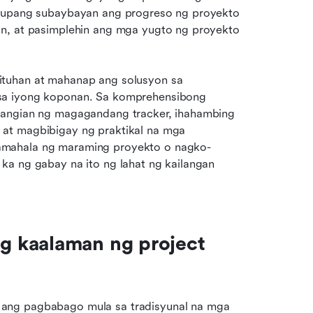
o upang subaybayan ang progreso ng proyekto 
n, at pasimplehin ang mga yugto ng proyekto 
tuhan at mahanap ang solusyon sa 
sa iyong koponan. Sa komprehensibong 
tangian ng magagandang tracker, ihahambing 
at magbibigay ng praktikal na mga 
amahala ng maraming proyekto o nagko-
a ng gabay na ito ng lahat ng kailangan 
 kaalaman ng project 
ang pagbabago mula sa tradisyunal na mga 