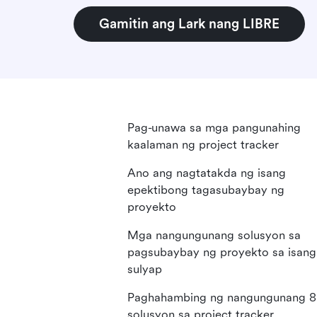
Gamitin ang Lark nang LIBRE
Pag-unawa sa mga pangunahing
kaalaman ng project tracker
Ano ang nagtatakda ng isang
epektibong tagasubaybay ng
proyekto
Mga nangungunang solusyon sa
pagsubaybay ng proyekto sa isang
sulyap
Paghahambing ng nangungunang 8
solusyon sa project tracker