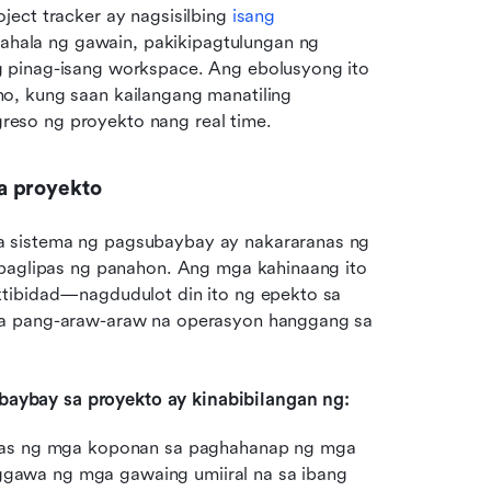
ect tracker ay nagsisilbing 
isang 
hala ng gawain, pakikipagtulungan ng 
 pinag-isang workspace. Ang ebolusyong ito 
, kung saan kailangang manatiling 
eso ng proyekto nang real time.
a proyekto
 sistema ng pagsubaybay ay nakararanas ng 
 paglipas ng panahon. Ang mga kahinaang ito 
tibidad—nagdudulot din ito ng epekto sa 
sa pang-araw-araw na operasyon hanggang sa 
aybay sa proyekto ay kinabibilangan ng:
ras ng mga koponan sa paghahanap ng mga 
aggawa ng mga gawaing umiiral na sa ibang 