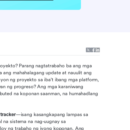
royekto? Parang nagtatrabaho ba ang mga 
 ang mahahalagang update at nauulit ang 
n ng proyekto sa iba't ibang mga platform, 
wan ng progreso? Ang mga karaniwang 
ibuted na koponan saanman, na humahadlang 
 tracker
—isang kasangkapang lampas sa 
 na sistema na nag-uugnay sa 
oy ng trabaho ng iyong koponan. Ang 