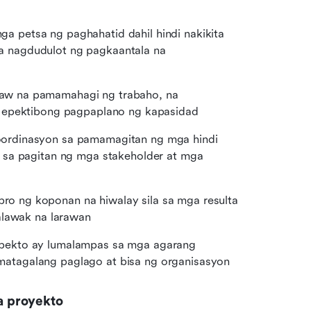
ga petsa ng paghahatid dahil hindi nakikita 
 nagdudulot ng pagkaantala na 
aw na pamamahagi ng trabaho, na 
i epektibong pagpaplano ng kapasidad
oordinasyon sa pamamagitan ng mga hindi 
 sa pagitan ng mga stakeholder at mga 
o ng koponan na hiwalay sila sa mga resulta 
alawak na larawan
pekto ay lumalampas sa mga agarang 
atagalang paglago at bisa ng organisasyon
a proyekto