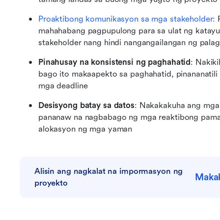
Proaktibong komunikasyon sa mga stakeholder:
 
mahahabang pagpupulong para sa ulat ng katayuan
stakeholder nang hindi nangangailangan ng pal
Pinahusay na konsistensi ng paghahatid
: Nakik
bago ito makaapekto sa paghahatid, pinananatil
mga deadline
Desisyong batay sa datos
: Nakakakuha ang mga 
pananaw na nagbabago ng mga reaktibong pamam
alokasyon ng mga yaman
Alisin ang nagkalat na impormasyon ng 
Makak
proyekto