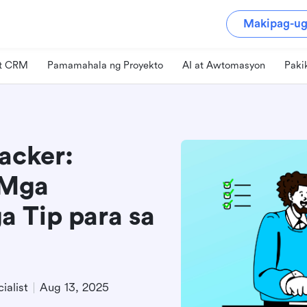
Makipag-ug
at CRM
Pamamahala ng Proyekto
AI at Awtomasyon
Paki
acker:
 Mga
 Tip para sa
ialist
Aug 13, 2025