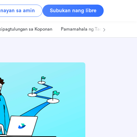
nayan sa amin
Subukan nang libre
kipagtulungan sa Koponan
Pamamahala ng Tao
Retail
Pa