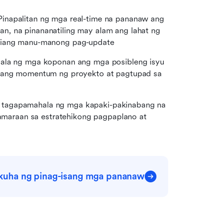
Pinapalitan ng mga real-time na pananaw ang 
, na pinananatiling may alam ang lahat ng 
agiang manu-manong pag-update
ilala ng mga koponan ang mga posibleng isyu 
i ang momentum ng proyekto at pagtupad sa 
tagapamahala ng mga kapaki-pakinabang na 
araan sa estratehikong pagpaplano at 
uha ng pinag-isang mga pananaw