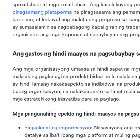
spreadsheet at mga email chain. Ang kasalukuyang proj
pinagsamang plataporma
 na pinagsasama ang pamama
koponan, at kakayahang makita ang progreso sa isang
ay sumasalamin sa nagbabagong kapaligiran ng trabaho
organisado ang mga koponan at subaybayan ang progr
Ang gastos ng hindi maayos na pagsubaybay s
Ang mga organisasyong umaasa sa hindi sapat na mga
malalaking pagkalugi sa produktibidad na lumalala sa
ay hindi lamang nakakaapekto sa indibidwal na produk
buong organisasyon, na nakakaapekto sa lahat mula 
mga estratehikong inisyatiba para sa paglago.
Mga pangunahing epekto ng hindi maayos na pagsub
Pagkakalat ng impormasyon
: Nasasayang ang o
detalye sa iba't ibang mga platform at muling p