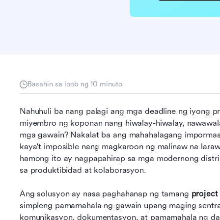
Basahin sa loob ng 10 minuto
Nahuhuli ba nang palagi ang mga deadline ng iyong p
miyembro ng koponan nang hiwalay-hiwalay, nawawala
mga gawain? Nakalat ba ang mahahalagang impormasyo
kaya't imposible nang magkaroon ng malinaw na lara
hamong ito ay nagpapahirap sa mga modernong distr
sa produktibidad at kolaborasyon.
Ang solusyon ay nasa paghahanap ng tamang 
project
simpleng pamamahala ng gawain upang maging sentral
komunikasyon, dokumentasyon, at pamamahala ng dal