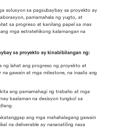
 solusyon sa pagsubaybay sa proyekto ay 
borasyon, pamamahala ng yugto, at 
at sa progreso at kanilang papel sa mas 
ang mga estratehikong kalamangan na 
bay sa proyekto ay kinabibilangan ng:
a ng lahat ang progreso ng proyekto at 
 na gawain at mga milestone, na inaalis ang 
ikita ang pamamahagi ng trabaho at mga 
may kaalaman na desisyon tungkol sa 
dlang
akatanggap ang mga mahahalagang gawain 
kal na deliverable ay nananatiling nasa 