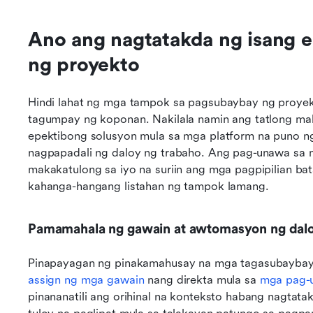
Ano ang nagtatakda ng isang 
ng proyekto
Hindi lahat ng mga tampok sa pagsubaybay ng proyekt
tagumpay ng koponan. Nakilala namin ang tatlong ma
epektibong solusyon mula sa mga platform na puno n
nagpapadali ng daloy ng trabaho. Ang pag-unawa sa 
makakatulong sa iyo na suriin ang mga pagpipilian bat
kahanga-hangang listahan ng tampok lamang.
Pamamahala ng gawain at awtomasyon ng dalo
Pinapayagan ng pinakamahusay na mga tagasubaybay
assign ng mga gawain
 nang direkta mula sa 
mga pag-
pinananatili ang orihinal na konteksto habang nagtat