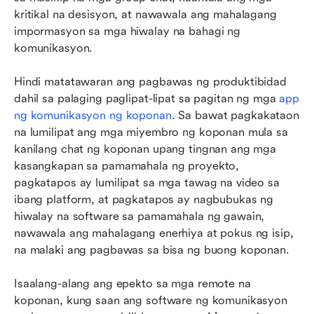
kritikal na desisyon, at nawawala ang mahalagang 
impormasyon sa mga hiwalay na bahagi ng 
komunikasyon.
Hindi matatawaran ang pagbawas ng produktibidad 
dahil sa palaging paglipat-lipat sa pagitan ng mga 
app 
ng komunikasyon ng koponan
. Sa bawat pagkakataon 
na lumilipat ang mga miyembro ng koponan mula sa 
kanilang chat ng koponan upang tingnan ang mga 
kasangkapan sa pamamahala ng proyekto, 
pagkatapos ay lumilipat sa mga tawag na video sa 
ibang platform, at pagkatapos ay nagbubukas ng 
hiwalay na software sa pamamahala ng gawain, 
nawawala ang mahalagang enerhiya at pokus ng isip, 
na malaki ang pagbawas sa bisa ng buong koponan.
Isaalang-alang ang epekto sa mga remote na 
koponan, kung saan ang software ng komunikasyon 