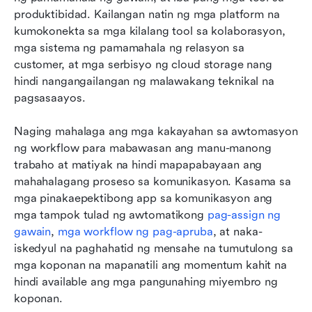
produktibidad. Kailangan natin ng mga platform na 
kumokonekta sa mga kilalang tool sa kolaborasyon, 
mga sistema ng pamamahala ng relasyon sa 
customer, at mga serbisyo ng cloud storage nang 
hindi nangangailangan ng malawakang teknikal na 
pagsasaayos.
Naging mahalaga ang mga kakayahan sa awtomasyon 
ng workflow para mabawasan ang manu-manong 
trabaho at matiyak na hindi mapapabayaan ang 
mahahalagang proseso sa komunikasyon. Kasama sa 
mga pinakaepektibong app sa komunikasyon ang 
mga tampok tulad ng awtomatikong 
pag-assign ng 
gawain
, 
mga workflow ng pag-apruba
, at naka-
iskedyul na paghahatid ng mensahe na tumutulong sa 
mga koponan na mapanatili ang momentum kahit na 
hindi available ang mga pangunahing miyembro ng 
koponan.