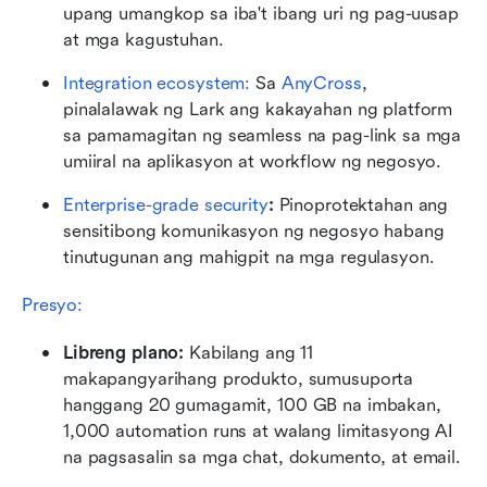
upang umangkop sa iba't ibang uri ng pag-uusap 
at mga kagustuhan.
Integration ecosystem: 
Sa 
AnyCross
, 
pinalalawak ng Lark ang kakayahan ng platform 
sa pamamagitan ng seamless na pag-link sa mga 
umiiral na aplikasyon at workflow ng negosyo.
Enterprise-grade security
: 
Pinoprotektahan ang 
sensitibong komunikasyon ng negosyo habang 
tinutugunan ang mahigpit na mga regulasyon.
Presyo: 
Libreng plano: 
Kabilang ang 11 
makapangyarihang produkto, sumusuporta 
hanggang 20 gumagamit, 100 GB na imbakan, 
1,000 automation runs at walang limitasyong AI 
na pagsasalin sa mga chat, dokumento, at email.