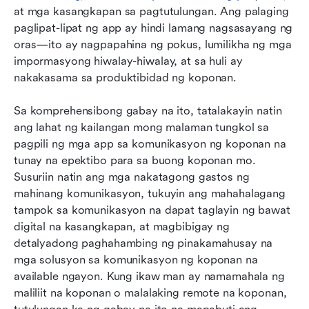
at mga kasangkapan sa pagtutulungan. Ang palaging 
paglipat-lipat ng app ay hindi lamang nagsasayang ng 
oras—ito ay nagpapahina ng pokus, lumilikha ng mga 
impormasyong hiwalay-hiwalay, at sa huli ay 
nakakasama sa produktibidad ng koponan.
Sa komprehensibong gabay na ito, tatalakayin natin 
ang lahat ng kailangan mong malaman tungkol sa 
pagpili ng mga app sa komunikasyon ng koponan na 
tunay na epektibo para sa buong koponan mo. 
Susuriin natin ang mga nakatagong gastos ng 
mahinang komunikasyon, tukuyin ang mahahalagang 
tampok sa komunikasyon na dapat taglayin ng bawat 
digital na kasangkapan, at magbibigay ng 
detalyadong paghahambing ng pinakamahusay na 
mga solusyon sa komunikasyon ng koponan na 
available ngayon. Kung ikaw man ay namamahala ng 
maliliit na koponan o malalaking remote na koponan, 