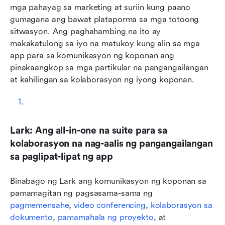
mga pahayag sa marketing at suriin kung paano 
gumagana ang bawat plataporma sa mga totoong 
sitwasyon. Ang paghahambing na ito ay 
makakatulong sa iyo na matukoy kung alin sa mga 
app para sa komunikasyon ng koponan ang 
pinakaangkop sa mga partikular na pangangailangan 
at kahilingan sa kolaborasyon ng iyong koponan.
Lark: Ang all-in-one na suite para sa 
kolaborasyon na nag-aalis ng pangangailangan 
sa paglipat-lipat ng app
Binabago ng Lark ang komunikasyon ng koponan sa 
pamamagitan ng pagsasama-sama ng 
pagmemensahe
, 
video conferencing
, 
kolaborasyon sa 
dokumento
, 
pamamahala ng proyekto
, at 