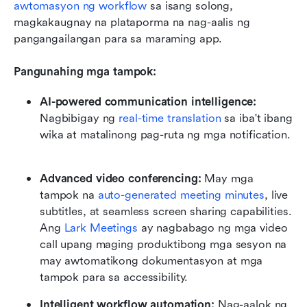
awtomasyon ng workflow
 sa isang solong, 
magkakaugnay na plataporma na nag-aalis ng 
pangangailangan para sa maraming app.
Pangunahing mga tampok:
AI-powered communication intelligence:
Nagbibigay ng 
real-time translation
 sa iba't ibang 
wika at matalinong pag-ruta ng mga notification. 
Advanced video conferencing:
 May mga 
tampok na 
auto-generated meeting minutes
, live 
subtitles, at seamless screen sharing capabilities. 
Ang 
Lark Meetings
 ay nagbabago ng mga video 
call upang maging produktibong mga sesyon na 
may awtomatikong dokumentasyon at mga 
tampok para sa accessibility.
Intelligent workflow automation: 
Nag-aalok ng 