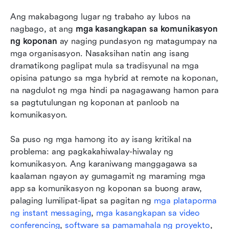
Nangungunang 10 solusyon sa komunikasyon
Ang makabagong lugar ng trabaho ay lubos na 
ng koponan sa isang sulyap
nagbago, at ang 
mga kasangkapan sa komunikasyon 
Paghahambing ng mga nangungunang
ng koponan
 ay naging pundasyon ng matagumpay na 
kasangkapan sa komunikasyon ng koponan
mga organisasyon. Nasaksihan natin ang isang 
dramatikong paglipat mula sa tradisyunal na mga 
Paraan ng pagpili ng perpektong mga app para
opisina patungo sa mga hybrid at remote na koponan, 
sa komunikasyon ng koponan ayon sa iyong
na nagdulot ng mga hindi pa nagagawang hamon para 
mga pangangailangan
sa pagtutulungan ng koponan at panloob na 
komunikasyon.
Pagtagumpayan ang mga karaniwang hamon sa
pagpapatupad ng mga kasangkapan sa
Sa puso ng mga hamong ito ay isang kritikal na 
komunikasyon ng koponan
problema: ang pagkakahiwalay-hiwalay ng 
Konklusyon
komunikasyon. Ang karaniwang manggagawa sa 
kaalaman ngayon ay gumagamit ng maraming mga 
Mga Madalas Itanong
app sa komunikasyon ng koponan sa buong araw, 
palaging lumilipat-lipat sa pagitan ng 
May kaugnayang pagbasa
mga plataporma 
ng instant messaging
, 
mga kasangkapan sa video 
conferencing
, 
software sa pamamahala ng proyekto
, 