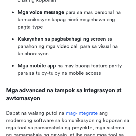
chat ng koponan
Mga voice message
 para sa mas personal na 
komunikasyon kapag hindi maginhawa ang 
pagta-type
Kakayahan sa pagbabahagi ng screen
 sa 
panahon ng mga video call para sa visual na 
kolaborasyon
Mga mobile app
 na may buong feature parity 
para sa tuloy-tuloy na mobile access
Mga advanced na tampok sa integrasyon at 
awtomasyon
Dapat na walang putol na 
mag-integrate
 ang 
modernong software sa komunikasyon ng koponan sa 
mga tool sa pamamahala ng proyekto, mga sistema 
ng pamamahala ng gawain, at iba pang mga tool sa 