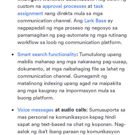
custom na 
approval processes
 at 
task 
assignment
 nang direkta mula sa mga 
communication channel. Ang 
Lark Base
 ay 
nagpapadali ng mga proseso ng negosyo sa 
pamamagitan ng pag-automate ng mga rutinang 
workflow sa loob ng communication platform.
Smart search functionality
: 
Tumutulong upang 
mabilis mahanap ang mga nakaraang pag-uusap, 
dokumento, at mga naibahaging file sa lahat ng 
communication channel. Gumagamit ng 
matalinong indexing upang agad na maipakita 
ang mga kaugnay na impormasyon mula sa 
buong platform.
Voice messages
 at audio calls: 
Sumusuporta sa 
mas personal na komunikasyon kapag hindi 
sapat ang text-based na chat ng koponan. Nag-
aalok ng iba't ibang paraan ng komunikasyon 