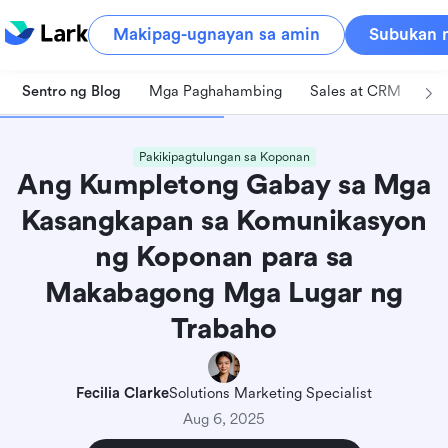
Makipag-ugnayan sa amin
Subukan n
Sentro ng Blog
Mga Paghahambing
Sales at CRM
Pa
Pakikipagtulungan sa Koponan
Ang Kumpletong Gabay sa Mga
Kasangkapan sa Komunikasyon
ng Koponan para sa
Makabagong Mga Lugar ng
Trabaho
Fecilia Clarke
Solutions Marketing Specialist
Aug 6, 2025