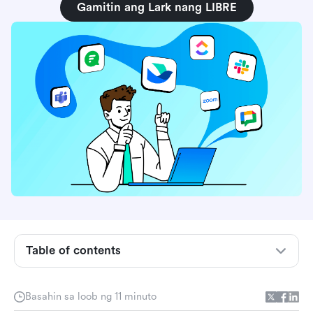
Gamitin ang Lark nang LIBRE
Bakit hindi kayang tiisin ng mga modernong
koponan ang mahina na komunikasyon sa
koponan
Table of contents
Mga kailangang-kailangan na tampok sa mga
modernong kasangkapan sa komunikasyon ng
koponan
Basahin sa loob ng 11 minuto