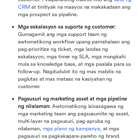
CRM
 at tinitiyak na maayos na makakadaan ang 
mga prospect sa pipeline.
Mga eskalasyon sa suporta ng customer: 
Gumagamit ang mga support team ng 
awtomatikong workflow upang pamahalaan ang 
pag-prioritize ng ticket, mga landas ng 
eskalasyon, mga timer ng SLA, mga mungkahi 
mula sa knowledge base, at mga paalala para sa 
follow-up. Nagdudulot ito ng mas mabilis na 
paglutas at mas mataas na kasiyahan ng 
customer.
Pagsusuri ng marketing asset at mga pipeline 
ng nilalaman: 
Awtomatikong isinasagawa ng 
mga marketing team ang pagsusumite ng asset, 
multi-layer na pagsusuri, pag-apruba ng 
nilalaman, 
mga plano ng kampanya
, at mga 
pagsusuri sa pagkakapare-pareho ng brand. 