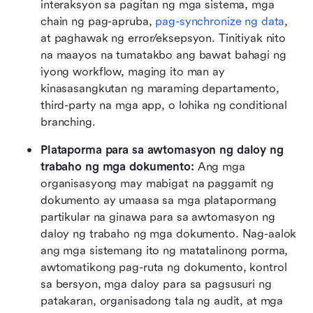
interaksyon sa pagitan ng mga sistema, mga 
chain ng pag-apruba, 
pag-synchronize ng data
, 
at paghawak ng error/eksepsyon. Tinitiyak nito 
na maayos na tumatakbo ang bawat bahagi ng 
iyong workflow, maging ito man ay 
kinasasangkutan ng maraming departamento, 
third-party na mga app, o lohika ng conditional 
branching. 
Plataporma para sa awtomasyon ng daloy ng 
trabaho ng mga dokumento: 
Ang mga 
organisasyong may mabigat na paggamit ng 
dokumento ay umaasa sa mga platapormang 
partikular na ginawa para sa awtomasyon ng 
daloy ng trabaho ng mga dokumento. Nag-aalok 
ang mga sistemang ito ng matatalinong porma, 
awtomatikong pag-ruta ng dokumento, kontrol 
sa bersyon, mga daloy para sa pagsusuri ng 
patakaran, organisadong tala ng audit, at mga 