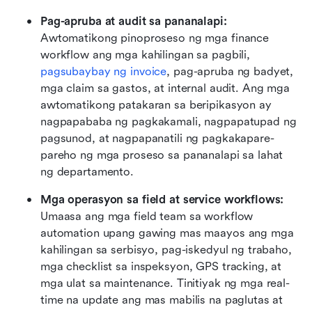
Pag-apruba at audit sa pananalapi: 
Awtomatikong pinoproseso ng mga finance 
workflow ang mga kahilingan sa pagbili, 
pagsubaybay ng invoice
, pag-apruba ng badyet, 
mga claim sa gastos, at internal audit. Ang mga 
awtomatikong patakaran sa beripikasyon ay 
nagpapababa ng pagkakamali, nagpapatupad ng 
pagsunod, at nagpapanatili ng pagkakapare-
pareho ng mga proseso sa pananalapi sa lahat 
ng departamento.
Mga operasyon sa field at service workflows: 
Umaasa ang mga field team sa workflow 
automation upang gawing mas maayos ang mga 
kahilingan sa serbisyo, pag-iskedyul ng trabaho, 
mga checklist sa inspeksyon, GPS tracking, at 
mga ulat sa maintenance. Tinitiyak ng mga real-
time na update ang mas mabilis na paglutas at 