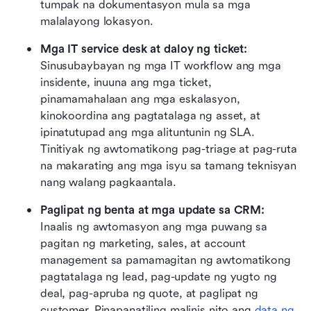
tumpak na dokumentasyon mula sa mga 
malalayong lokasyon.
Mga IT service desk at daloy ng ticket: 
Sinusubaybayan ng mga IT workflow ang mga 
insidente, inuuna ang mga ticket, 
pinamamahalaan ang mga eskalasyon, 
kinokoordina ang pagtatalaga ng asset, at 
ipinatutupad ang mga alituntunin ng SLA. 
Tinitiyak ng awtomatikong pag-triage at pag-ruta 
na makarating ang mga isyu sa tamang teknisyan 
nang walang pagkaantala.
Paglipat ng benta at mga update sa CRM: 
Inaalis ng awtomasyon ang mga puwang sa 
pagitan ng marketing, sales, at account 
management sa pamamagitan ng awtomatikong 
pagtatalaga ng lead, pag-update ng yugto ng 
deal, pag-apruba ng quote, at paglipat ng 
customer. Pinapanatiling malinis nito ang 
data ng 