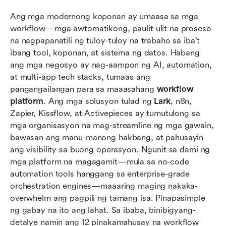
Mahahalagang bahagi ng isang makabagong
Ang mga modernong koponan ay umaasa sa mga 
plataporma ng daloy ng trabaho
workflow—mga awtomatikong, paulit-ulit na proseso 
Mga kaso ng paggamit ng workflow na araw-
na nagpapanatili ng tuloy-tuloy na trabaho sa iba’t 
araw na inaasahan ng mga koponan
ibang tool, koponan, at sistema ng datos. Habang 
ang mga negosyo ay nag-aampon ng AI, automation, 
Paano pumili ng tamang workflow platform para
at multi-app tech stacks, tumaas ang 
sa iyong negosyo
pangangailangan para sa maaasahang 
workflow 
platform
Konklusyon
. Ang mga solusyon tulad ng 
Lark
, n8n, 
Zapier, Kissflow, at Activepieces ay tumutulong sa 
Mga Madalas Itanong
mga organisasyon na mag-streamline ng mga gawain, 
bawasan ang manu-manong hakbang, at pahusayin 
Kaugnay na pagbasa
ang visibility sa buong operasyon. Ngunit sa dami ng 
mga platform na magagamit—mula sa no-code 
automation tools hanggang sa enterprise-grade 
orchestration engines—maaaring maging nakaka-
overwhelm ang pagpili ng tamang isa. Pinapasimple 
ng gabay na ito ang lahat. Sa ibaba, binibigyang-
detalye namin ang 12 pinakamahusay na workflow 