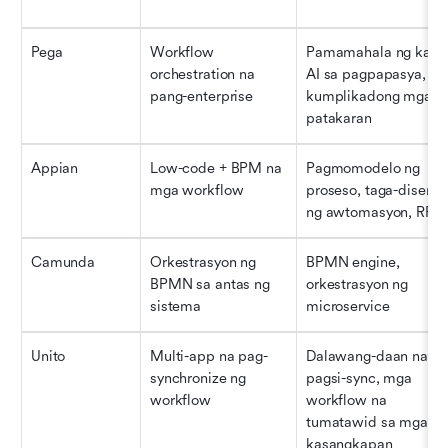
Pega
Workflow 
Pamamahala ng kaso,
orchestration na 
AI sa pagpapasya, 
pang-enterprise
kumplikadong mga 
patakaran
Appian
Low-code + BPM na 
Pagmomodelo ng 
mga workflow
proseso, taga-disenyo
ng awtomasyon, RPA
Camunda
Orkestrasyon ng 
BPMN engine, 
BPMN sa antas ng 
orkestrasyon ng 
sistema
microservice
Unito
Multi-app na pag-
Dalawang-daan na 
synchronize ng 
pagsi-sync, mga 
workflow
workflow na 
tumatawid sa mga 
kasangkapan