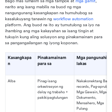
Bago mas lumalim sa mga tampok at 
mga gamit
, 
narito ang isang mabilis na buod ng mga 
nangungunang kasangkapan na humuhubog sa 
kasalukuyang tanawin ng 
workflow automation
platform. Ang buod na ito ay tumutulong sa iyo na 
ihambing ang mga kakayahan sa isang tingin at 
tukuyin kung aling solusyon ang pinakamainam para 
sa pangangailangan ng iyong koponan.
Kasangkapa
Pinakamainam 
Mga pangunahing 
n
para sa
lakas
Alba
Pinag-isang 
Nakakonektang Base 
orkestrasyon ng 
records, Pag-apruba, 
daloy ng trabaho + 
Mga Gawain, Mga 
pakikipagtulungan
Dokumento, 
Mensahero, Mga 
Pulong