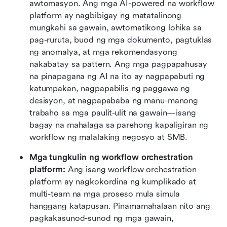
awtomasyon. Ang mga AI-powered na workflow 
platform ay nagbibigay ng matatalinong 
mungkahi sa gawain, awtomatikong lohika sa 
pag-ruruta, buod ng mga dokumento, pagtuklas 
ng anomalya, at mga rekomendasyong 
nakabatay sa pattern. Ang mga pagpapahusay 
na pinapagana ng AI na ito ay nagpapabuti ng 
katumpakan, nagpapabilis ng paggawa ng 
desisyon, at nagpapababa ng manu-manong 
trabaho sa mga paulit-ulit na gawain—isang 
bagay na mahalaga sa parehong kapaligiran ng 
workflow ng malalaking negosyo at SMB. 
Mga tungkulin ng workflow orchestration 
platform: 
Ang isang workflow orchestration 
platform ay nagkokordina ng kumplikado at 
multi-team na mga proseso mula simula 
hanggang katapusan. Pinamamahalaan nito ang 
pagkakasunod-sunod ng mga gawain, 