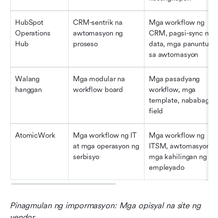
HubSpot 
CRM-sentrik na 
Mga workflow ng 
Operations 
awtomasyon ng 
CRM, pagsi-sync ng 
Hub
proseso
data, mga panuntunan
sa awtomasyon
Walang 
Mga modular na 
Mga pasadyang 
hanggan
workflow board
workflow, mga 
template, nababagong
field
AtomicWork
Mga workflow ng IT 
Mga workflow ng 
at mga operasyon ng 
ITSM, awtomasyon, 
serbisyo
mga kahilingan ng 
empleyado
Pinagmulan ng impormasyon: Mga opisyal na site ng 
vendor