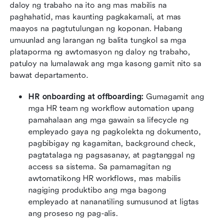
daloy ng trabaho na ito ang mas mabilis na 
paghahatid, mas kaunting pagkakamali, at mas 
maayos na pagtutulungan ng koponan. Habang 
umuunlad ang larangan ng balita tungkol sa mga 
plataporma ng awtomasyon ng daloy ng trabaho, 
patuloy na lumalawak ang mga kasong gamit nito sa 
bawat departamento.
HR onboarding at offboarding: 
Gumagamit ang 
mga HR team ng workflow automation upang 
pamahalaan ang mga gawain sa lifecycle ng 
empleyado gaya ng pagkolekta ng dokumento, 
pagbibigay ng kagamitan, background check, 
pagtatalaga ng pagsasanay, at pagtanggal ng 
access sa sistema. Sa pamamagitan ng 
awtomatikong HR workflows, mas mabilis 
nagiging produktibo ang mga bagong 
empleyado at nananatiling sumusunod at ligtas 
ang proseso ng pag-alis.