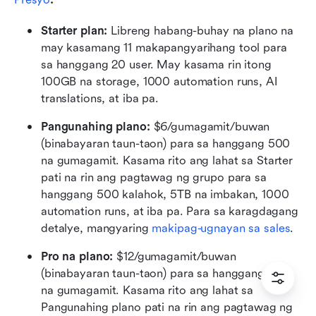
Starter plan: 
Libreng habang-buhay na plano na 
may kasamang 11 makapangyarihang tool para 
sa hanggang 20 user. May kasama rin itong 
100GB na storage, 1000 automation runs, AI 
translations, at iba pa.
Pangunahing plano:
 $6/gumagamit/buwan 
(binabayaran taun-taon) para sa hanggang 500 
na gumagamit. Kasama rito ang lahat sa Starter 
pati na rin ang pagtawag ng grupo para sa 
hanggang 500 kalahok, 5TB na imbakan, 1000 
automation runs, at iba pa. Para sa karagdagang 
detalye, mangyaring 
makipag-ugnayan sa sales
.
Pro na plano:
 $12/gumagamit/buwan 
(binabayaran taun-taon) para sa hanggang 500 
na gumagamit. Kasama rito ang lahat sa 
Pangunahing plano pati na rin ang pagtawag ng 