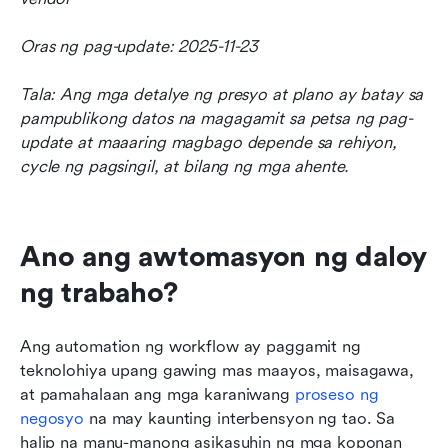
Oras ng pag-update: 2025-11-23
Tala: Ang mga detalye ng presyo at plano ay batay sa 
pampublikong datos na magagamit sa petsa ng pag-
update at maaaring magbago depende sa rehiyon, 
cycle ng pagsingil, at bilang ng mga ahente.
Ano ang awtomasyon ng daloy 
ng trabaho?
Ang automation ng workflow ay paggamit ng 
teknolohiya upang gawing mas maayos, maisagawa, 
at pamahalaan ang mga karaniwang 
proseso ng 
negosyo
 na may kaunting interbensyon ng tao. Sa 
halip na manu-manong asikasuhin ng mga koponan 