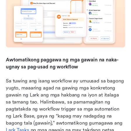
Awtomatikong paggawa ng mga gawain na naka-
ugnay sa pag-usad ng workflow
Sa tuwing ang isang workflow ay umuusad sa bagong 
yugto, maaaring agad na gawing mga konkretong 
gawain ng Lark ang mga hakbang na iyon at italaga 
sa tamang tao. Halimbawa, sa pamamagitan ng 
pagtatakda ng workflow trigger sa mga automation 
ng Lark Base, gaya ng “kapag may nadagdag na 
bagong tala (gawain),” awtomatikong gumagawa ang 
Lark Tasks
 ng mga gawain na may takdang petsa, 