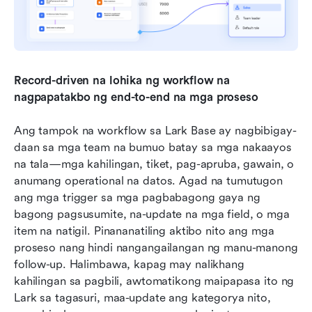
Record-driven na lohika ng workflow na 
nagpapatakbo ng end-to-end na mga proseso
Ang tampok na workflow sa Lark Base ay nagbibigay-
daan sa mga team na bumuo batay sa mga nakaayos 
na tala—mga kahilingan, tiket, pag-apruba, gawain, o 
anumang operational na datos. Agad na tumutugon 
ang mga trigger sa mga pagbabagong gaya ng 
bagong pagsusumite, na-update na mga field, o mga 
item na natigil. Pinananatiling aktibo nito ang mga 
proseso nang hindi nangangailangan ng manu-manong 
follow-up. Halimbawa, kapag may nalikhang 
kahilingan sa pagbili, awtomatikong maipapasa ito ng 
Lark sa tagasuri, maa-update ang kategorya nito, 