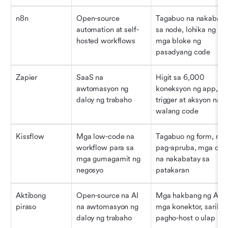
n8n
Open-source 
Tagabuo na nakabatay
automation at self-
sa node, lohika ng API,
hosted workflows
mga bloke ng 
pasadyang code
Zapier
SaaS na 
Higit sa 6,000 
awtomasyon ng 
koneksyon ng app, mg
daloy ng trabaho
trigger at aksyon na 
walang code
Kissflow
Mga low-code na 
Tagabuo ng form, mga
workflow para sa 
pag-apruba, mga dalo
mga gumagamit ng 
na nakabatay sa 
negosyo
patakaran
Aktibong 
Open-source na AI 
Mga hakbang ng AI, 
piraso
na awtomasyon ng 
mga konektor, sariling
daloy ng trabaho
pagho-host o ulap