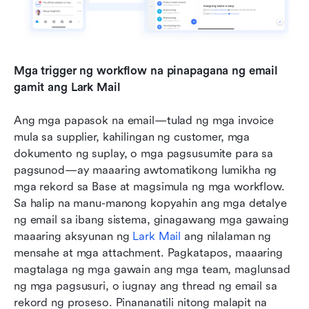
Mga trigger ng workflow na pinapagana ng email 
gamit ang Lark Mail
Ang mga papasok na email—tulad ng mga invoice 
mula sa supplier, kahilingan ng customer, mga 
dokumento ng suplay, o mga pagsusumite para sa 
pagsunod—ay maaaring awtomatikong lumikha ng 
mga rekord sa Base at magsimula ng mga workflow. 
Sa halip na manu-manong kopyahin ang mga detalye 
ng email sa ibang sistema, ginagawang mga gawaing 
maaaring aksyunan ng 
Lark Mail
 ang nilalaman ng 
mensahe at mga attachment. Pagkatapos, maaaring 
magtalaga ng mga gawain ang mga team, maglunsad 
ng mga pagsusuri, o iugnay ang thread ng email sa 
rekord ng proseso. Pinananatili nitong malapit na 