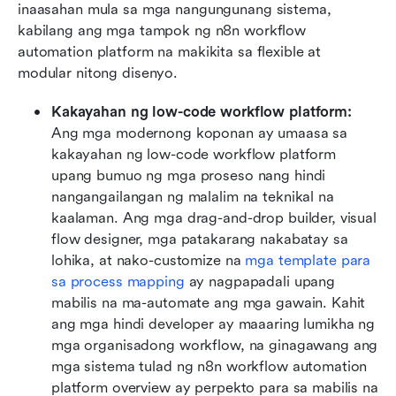
inaasahan mula sa mga nangungunang sistema, 
kabilang ang mga tampok ng n8n workflow 
automation platform na makikita sa flexible at 
modular nitong disenyo.
Kakayahan ng low-code workflow platform: 
Ang mga modernong koponan ay umaasa sa 
kakayahan ng low-code workflow platform 
upang bumuo ng mga proseso nang hindi 
nangangailangan ng malalim na teknikal na 
kaalaman. Ang mga drag-and-drop builder, visual 
flow designer, mga patakarang nakabatay sa 
lohika, at nako-customize na 
mga template para 
sa process mapping
 ay nagpapadali upang 
mabilis na ma-automate ang mga gawain. Kahit 
ang mga hindi developer ay maaaring lumikha ng 
mga organisadong workflow, na ginagawang ang 
mga sistema tulad ng n8n workflow automation 
platform overview ay perpekto para sa mabilis na 