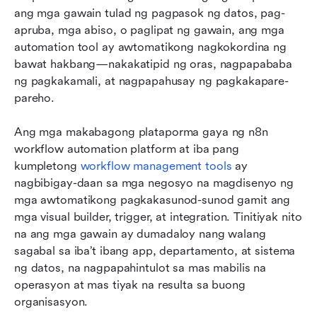
ang mga gawain tulad ng pagpasok ng datos, pag-
apruba, mga abiso, o paglipat ng gawain, ang mga 
automation tool ay awtomatikong nagkokordina ng 
bawat hakbang—nakakatipid ng oras, nagpapababa 
ng pagkakamali, at nagpapahusay ng pagkakapare-
pareho.
Ang mga makabagong plataporma gaya ng n8n 
workflow automation platform at iba pang 
kumpletong 
workflow management tools
 ay 
nagbibigay-daan sa mga negosyo na magdisenyo ng 
mga awtomatikong pagkakasunod-sunod gamit ang 
mga visual builder, trigger, at integration. Tinitiyak nito 
na ang mga gawain ay dumadaloy nang walang 
sagabal sa iba’t ibang app, departamento, at sistema 
ng datos, na nagpapahintulot sa mas mabilis na 
operasyon at mas tiyak na resulta sa buong 
organisasyon.