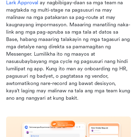
Lark Approval
 ay nagbibigay-daan sa mga team na 
magtakda ng multi-stage na pagsusuri na may 
malinaw na mga patakaran sa pag-route at may 
kaugnayang impormasyon. Maaaring manatiling naka-
link ang mga pag-apruba sa mga tala at datos sa 
Base, habang maaaring talakayin ng mga tagasuri ang 
mga detalye nang direkta sa pamamagitan ng 
Messenger. Lumilikha ito ng maayos at 
nasusubaybayang mga cycle ng pagsusuri nang hindi 
lumilipat ng app. Kung ito man ay onboarding ng HR, 
pagsusuri ng badyet, o pagtatasa ng vendor, 
awtomatikong nare-record ang bawat desisyon, 
kaya’t laging may malinaw na tala ang mga team kung 
ano ang nangyari at kung bakit.