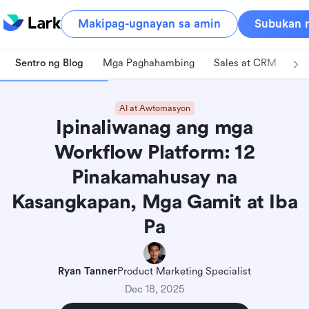
Makipag-ugnayan sa amin
Subukan n
Sentro ng Blog
Mga Paghahambing
Sales at CRM
Pa
AI at Awtomasyon
Ipinaliwanag ang mga
Workflow Platform: 12
Pinakamahusay na
Kasangkapan, Mga Gamit at Iba
Pa
Ryan Tanner
Product Marketing Specialist
Dec 18, 2025