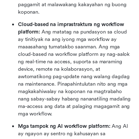
paggamit at malawakang kakayahan ng buong 
koponan.
Cloud-based na imprastraktura ng workflow 
platform: 
Ang matatag na pundasyon sa cloud 
ay tinitiyak na ang iyong mga workflow ay 
maaasahang tumatakbo saanman. Ang mga 
cloud-based na workflow platform ay nag-aalok 
ng real-time na access, suporta sa maraming 
device, remote na kolaborasyon, at 
awtomatikong pag-update nang walang dagdag 
na maintenance. Pinapahintulutan nito ang mga 
magkakahiwalay na koponan na magtrabaho 
nang sabay-sabay habang nananatiling madaling 
ma-access ang data at palaging magagamit ang 
mga workflow.
Mga tampok ng AI workflow platform: 
Ang AI 
ay ngayon ay sentro ng kahusayan sa 