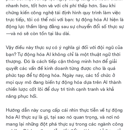
nhất
nhanh hơn, tốt hơn và với chi phí thấp hơn. Sau khi 
chứng kiến công nghệ tái định hình quy trình làm việc 
Triển khai tự động hóa AI như thế nào: các bước
trực tiếp, tôi có thể nói với bạn: tự động hóa AI hiện là 
thực tiễn & phương pháp tốt nhất
động lực thầm lặng đằng sau sự chuyển đổi số thực sự
—và nó sẽ còn tồn tại lâu dài.
Tương lai của tự động hóa AI: xu hướng và triển
vọng
Vậy điều này thực sự có ý nghĩa gì đối với đội ngũ của 
Những câu hỏi thường gặp
bạn? Tự động hóa AI không chỉ là một thuật ngữ thời 
thượng. Đó là cách tiếp cận thông minh hơn để giải 
Kết luận
quyết các vấn đề kinh doanh từng được cho là quá 
phức tạp để tự động hóa. Ngày nay, các tổ chức ở 
Đọc thêm
mọi quy mô đang biến tự động hóa dựa trên AI thành 
chiến lược cốt lõi để duy trì tính cạnh tranh và khả 
năng phục hồi.
Hướng dẫn này cung cấp cái nhìn thực tiễn về tự động 
hóa AI thực sự là gì, tại sao nó quan trọng, và nơi nó 
mang lại những đột phá thực sự trong các ngành công 