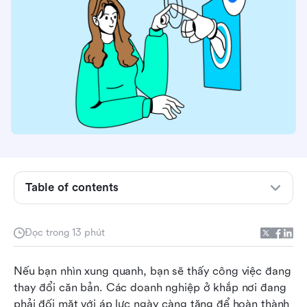
AI automation là gì?
Table of contents
Lợi ích hàng đầu của tự động hóa AI đối với các
tổ chức
Đọc trong 13 phút
Những trường hợp sử dụng tự động hóa AI thiết
Nếu bạn nhìn xung quanh, bạn sẽ thấy công việc đang 
yếu và các ví dụ trong ngành
thay đổi căn bản. Các doanh nghiệp ở khắp nơi đang 
Những công cụ và nền tảng tự động hóa AI tốt
phải đối mặt với áp lực ngày càng tăng để hoàn thành 