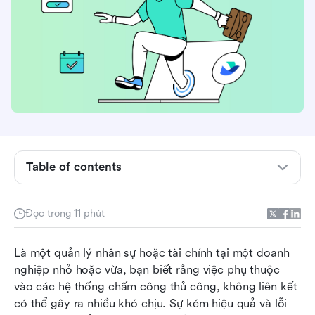
Hệ thống quản lý điểm danh là gì?
Table of contents
Lợi ích của việc sử dụng hệ thống quản lý điểm
danh hiện đại
Đọc trong 11 phút
Những gì cần xem xét khi lựa chọn hệ thống
Là một quản lý nhân sự hoặc tài chính tại một doanh 
quản lý điểm danh
nghiệp nhỏ hoặc vừa, bạn biết rằng việc phụ thuộc 
10 hệ thống quản lý điểm danh tốt nhất vào năm
vào các hệ thống chấm công thủ công, không liên kết 
2026
có thể gây ra nhiều khó chịu. Sự kém hiệu quả và lỗi 