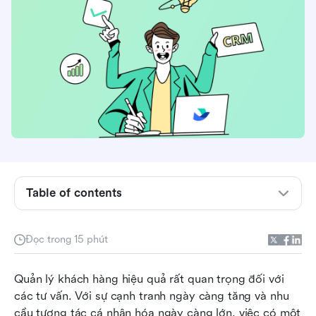
Table of contents
Tại sao tư vấn cần một CRM
Những tính năng chính cần tìm trong một CRM
Đọc trong 15 phút
dành cho tư vấn
Làm thế nào để chọn CRM phù hợp cho doanh
Quản lý khách hàng hiệu quả rất quan trọng đối với 
nghiệp tư vấn của bạn
các tư vấn. Với sự cạnh tranh ngày càng tăng và nhu 
cầu tương tác cá nhân hóa ngày càng lớn, việc có một 
Top 10 giải pháp CRM cho tư vấn