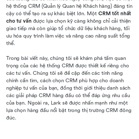
hệ thống CRM (Quản lý Quan hệ Khách hàng) đáng tin 
Tại sao Lark nên là lựa chọn tốt nhất của bạn
cậy có thể tạo ra sự khác biệt lớn. Một 
CRM tốt nhất 
cho tư vấn
 được lựa chọn kỹ càng không chỉ cải thiện 
Kết luận
giao tiếp mà còn giúp tổ chức dữ liệu khách hàng, tối 
ưu hóa quy trình làm việc và nâng cao năng suất tổng 
Những câu hỏi thường gặp về CRM dành cho
thể.
các nhà tư vấn
Đọc thêm
Trong bài viết này, chúng tôi sẽ khám phá tầm quan 
trọng của các hệ thống CRM được thiết kế riêng cho 
các tư vấn. Chúng tôi sẽ đề cập đến các tính năng 
chính cần tìm, cách chọn CRM phù hợp cho doanh 
nghiệp tư vấn của bạn, đồng thời giới thiệu danh sách 
các giải pháp CRM hàng đầu có thể đáp ứng nhu cầu 
của bạn. Ngoài ra, Lark sẽ được nhấn mạnh như một 
lựa chọn hàng đầu nổi bật trong thị trường CRM đông 
đúc.