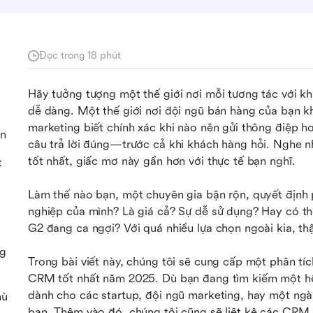
Đọc trong 18 phút
Hãy tưởng tượng một thế giới nơi mỗi tương tác với kh
dễ dàng. Một thế giới nơi đội ngũ bán hàng của bạn kh
marketing biết chính xác khi nào nên gửi thông điệp h
an
câu trả lời đúng—trước cả khi khách hàng hỏi. Nghe
tốt nhất, giấc mơ này gần hơn với thực tế bạn nghĩ.
t
Làm thế nào bạn, một chuyên gia bận rộn, quyết định
nghiệp của mình? Là giá cả? Sự dễ sử dụng? Hay có thể
G2 đang ca ngợi? Với quá nhiều lựa chọn ngoài kia, thậ
ng
Trong bài viết này, chúng tôi sẽ cung cấp một phân t
CRM tốt nhất năm 2025. Dù bạn đang tìm kiếm một hệ
dành cho các startup, đội ngũ marketing, hay một ngàn
hù
bạn. Thêm vào đó, chúng tôi cũng sẽ liệt kê các CRM 