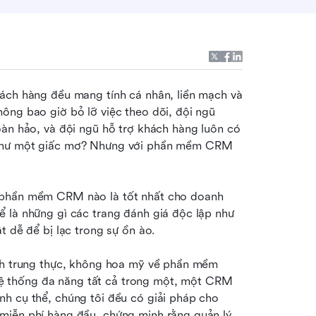
ách hàng đều mang tính cá nhân, liền mạch và 
ông bao giờ bỏ lỡ việc theo dõi, đội ngũ 
oàn hảo, và đội ngũ hỗ trợ khách hàng luôn có 
 như một giấc mơ? Nhưng với phần mềm CRM 
 phần mềm CRM nào là tốt nhất cho doanh 
 là những gì các trang đánh giá độc lập như 
t dễ để bị lạc trong sự ồn ào.
ích trung thực, không hoa mỹ về phần mềm 
 thống đa năng tất cả trong một, một CRM 
h cụ thể, chúng tôi đều có giải pháp cho 
miễn phí hàng đầu, chứng minh rằng quản lý 