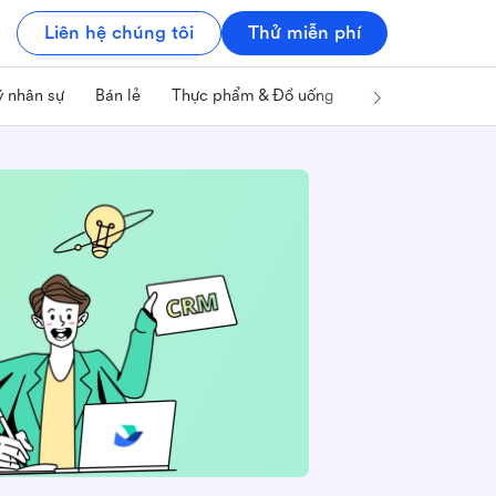
Liên hệ chúng tôi
Thử miễn phí
ý nhân sự
Bán lẻ
Thực phẩm & Đồ uống
Công nghệ & IT