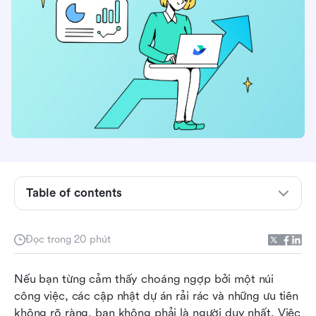
Table of contents
Kanban là gì?
Đọc trong 20 phút
Điều gì tạo nên bảng kanban tốt nhất?
Nếu bạn từng cảm thấy choáng ngợp bởi một núi 
10 phần mềm Kanban hàng đầu năm 2026
công việc, các cập nhật dự án rải rác và những ưu tiên 
không rõ ràng, bạn không phải là người duy nhất. Việc 