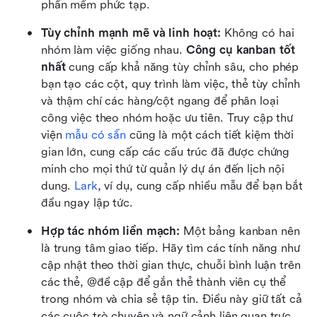
phần mềm phức tạp.
Tùy chỉnh mạnh mẽ và linh hoạt:
 Không có hai 
nhóm làm việc giống nhau. 
Công cụ kanban tốt 
nhất
 cung cấp khả năng tùy chỉnh sâu, cho phép 
bạn tạo các cột, quy trình làm việc, thẻ tùy chỉnh 
và thậm chí các hàng/cột ngang để phân loại 
công việc theo nhóm hoặc ưu tiên. Truy cập thư 
viện 
mẫu có sẵn
 cũng là một cách tiết kiệm thời 
gian lớn, cung cấp các cấu trúc đã được chứng 
minh cho mọi thứ từ quản lý dự án đến lịch nội 
dung. 
Lark
, ví dụ, cung cấp nhiều mẫu để bạn bắt 
đầu ngay lập tức.
Hợp tác nhóm liền mạch: 
Một bảng kanban nên 
là trung tâm giao tiếp. Hãy tìm các tính năng như 
cập nhật theo thời gian thực, chuỗi bình luận trên 
các thẻ, @đề cập để gắn thẻ thành viên cụ thể 
trong nhóm và chia sẻ tập tin. Điều này giữ tất cả 
các cuộc trò chuyện và ngữ cảnh liên quan trực 