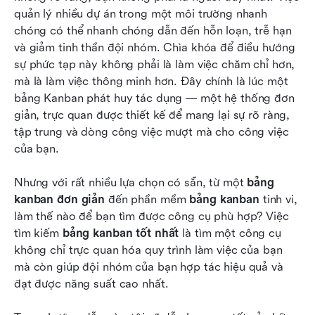
Chọn bảng Kanban tốt nhất như thế nào
quản lý nhiều dự án trong một môi trường nhanh 
Cách Lark Base hỗ trợ bảng Kanban của bạn
chóng có thể nhanh chóng dẫn đến hỗn loạn, trễ hạn 
và giảm tinh thần đội nhóm. Chìa khóa để điều hướng 
Kết luận
sự phức tạp này không phải là làm việc chăm chỉ hơn, 
mà là làm việc thông minh hơn. Đây chính là lúc một 
Câu hỏi thường gặp
bảng Kanban phát huy tác dụng — một hệ thống đơn 
Đọc thêm
giản, trực quan được thiết kế để mang lại sự rõ ràng, 
tập trung và dòng công việc mượt mà cho công việc 
của bạn.
Nhưng với rất nhiều lựa chọn có sẵn, từ một 
bảng 
kanban đơn giản
 đến phần mềm 
bảng kanban
 tinh vi, 
làm thế nào để bạn tìm được công cụ phù hợp? Việc 
tìm kiếm 
bảng kanban tốt nhất
 là tìm một công cụ 
không chỉ trực quan hóa quy trình làm việc của bạn 
mà còn giúp đội nhóm của bạn hợp tác hiệu quả và 
đạt được năng suất cao nhất.