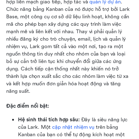
hợp liền mạch giao tiếp, hợp tác và 
quản lý dự án
. 
Chức năng bảng Kanban của nó được hỗ trợ bởi Lark 
Base, một công cụ cơ sở dữ liệu linh hoạt, không cần 
mã cho phép bạn xây dựng các quy trình làm việc 
mạnh mẽ và liên kết với nhau. Thay vì phải quản lý 
nhiều đăng ký cho trò chuyện, email, lịch và quản lý 
nhiệm vụ, Lark gom tất cả vào một nơi, tạo ra một 
nguồn thông tin duy nhất cho nhóm của bạn và loại 
bỏ sự cản trở liên tục khi chuyển đổi giữa các ứng 
dụng. Cách tiếp cận thống nhất này khiến nó trở 
thành lựa chọn xuất sắc cho các nhóm làm việc từ xa 
và kết hợp muốn đơn giản hóa hoạt động và tăng 
năng suất.
Đặc điểm nổi bật:
Hệ sinh thái tích hợp sâu:
 Đây là siêu năng lực 
của Lark. Một 
cập nhật nhiệm vụ
 trên bảng 
Kanban của bạn có thể tự động kích hoạt một 