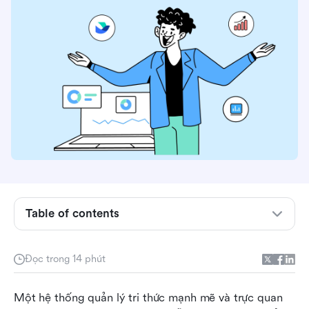
Table of contents
Tại sao bạn cần phần mềm cơ sở kiến thức tốt
nhất
Đọc trong 14 phút
Những tính năng chính cần tìm trong phần mềm
Một hệ thống quản lý tri thức mạnh mẽ và trực quan 
cơ sở tri thức