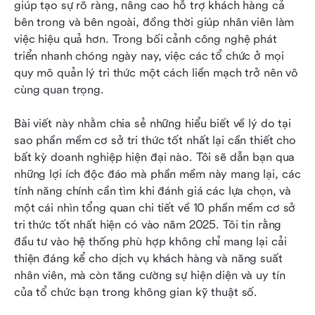
giúp tạo sự rõ ràng, nâng cao hỗ trợ khách hàng cả 
Top 10 phần mềm cơ sở kiến thức hàng đầu vào
bên trong và bên ngoài, đồng thời giúp nhân viên làm 
năm 2026
việc hiệu quả hơn. Trong bối cảnh công nghệ phát 
triển nhanh chóng ngày nay, việc các tổ chức ở mọi 
Cách chọn phần mềm cơ sở kiến thức phù hợp
quy mô quản lý tri thức một cách liền mạch trở nên vô 
cùng quan trọng.
Kết luận
Bài viết này nhằm chia sẻ những hiểu biết về lý do tại 
sao phần mềm cơ sở tri thức tốt nhất lại cần thiết cho 
bất kỳ doanh nghiệp hiện đại nào. Tôi sẽ dẫn bạn qua 
những lợi ích độc đáo mà phần mềm này mang lại, các 
tính năng chính cần tìm khi đánh giá các lựa chọn, và 
một cái nhìn tổng quan chi tiết về 10 phần mềm cơ sở 
tri thức tốt nhất hiện có vào năm 2025. Tôi tin rằng 
đầu tư vào hệ thống phù hợp không chỉ mang lại cải 
thiện đáng kể cho dịch vụ khách hàng và năng suất 
nhân viên, mà còn tăng cường sự hiện diện và uy tín 
của tổ chức bạn trong không gian kỹ thuật số.