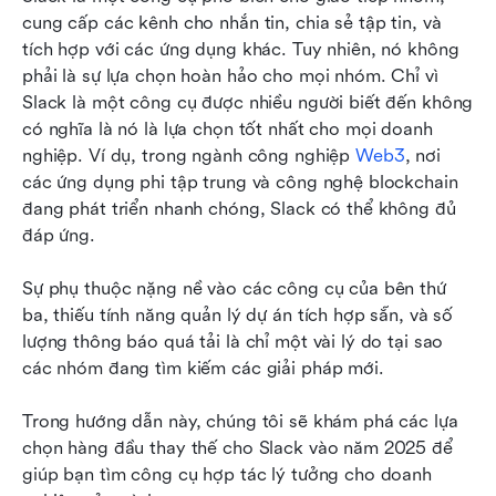
Các lựa chọn thay thế hàng đầu khác cho Slack
cung cấp các kênh cho nhắn tin, chia sẻ tập tin, và 
tích hợp với các ứng dụng khác. Tuy nhiên, nó không 
Câu hỏi thường gặp về các lựa chọn thay thế
phải là sự lựa chọn hoàn hảo cho mọi nhóm. Chỉ vì 
Slack
Slack là một công cụ được nhiều người biết đến không 
có nghĩa là nó là lựa chọn tốt nhất cho mọi doanh 
Ý kiến cuối cùng
nghiệp. Ví dụ, trong ngành công nghiệp 
Web3
, nơi 
các ứng dụng phi tập trung và công nghệ blockchain 
đang phát triển nhanh chóng, Slack có thể không đủ 
đáp ứng.
Sự phụ thuộc nặng nề vào các công cụ của bên thứ 
ba, thiếu tính năng quản lý dự án tích hợp sẵn, và số 
lượng thông báo quá tải là chỉ một vài lý do tại sao 
các nhóm đang tìm kiếm các giải pháp mới. 
Trong hướng dẫn này, chúng tôi sẽ khám phá các lựa 
chọn hàng đầu thay thế cho Slack vào năm 2025 để 
giúp bạn tìm công cụ hợp tác lý tưởng cho doanh 