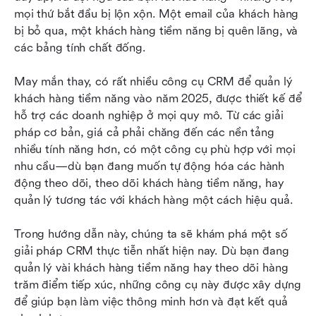
khách hàng tiềm năng
mọi thứ bắt đầu bị lộn xộn. Một email của khách hàng 
bị bỏ qua, một khách hàng tiềm năng bị quên lãng, và 
Chọn CRM phù hợp cho quản lý khách hàng
các bảng tính chất đống.
tiềm năng như thế nào
May mắn thay, có rất nhiều công cụ CRM để quản lý 
Những suy nghĩ cuối cùng
khách hàng tiềm năng vào năm 2025, được thiết kế để 
Những câu hỏi thường gặp
hỗ trợ các doanh nghiệp ở mọi quy mô. Từ các giải 
pháp cơ bản, giá cả phải chăng đến các nền tảng 
nhiều tính năng hơn, có một công cụ phù hợp với mọi 
nhu cầu—dù bạn đang muốn tự động hóa các hành 
động theo dõi, theo dõi khách hàng tiềm năng, hay 
quản lý tương tác với khách hàng một cách hiệu quả.
Trong hướng dẫn này, chúng ta sẽ khám phá một số 
giải pháp CRM thực tiễn nhất hiện nay. Dù bạn đang 
quản lý vài khách hàng tiềm năng hay theo dõi hàng 
trăm điểm tiếp xúc, những công cụ này được xây dựng 
để giúp bạn làm việc thông minh hơn và đạt kết quả 