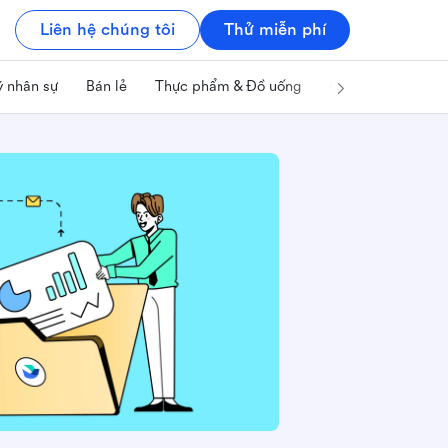
Liên hệ chúng tôi
Thử miễn phí
ý nhân sự
Bán lẻ
Thực phẩm & Đồ uống
Công nghệ & IT