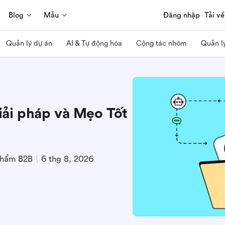
Blog
Mẫu
Đăng nhập
Tải về
Quản lý dự án
AI & Tự động hóa
Cộng tác nhóm
Quản l
Giải pháp và Mẹo Tốt
phẩm B2B
6 thg 8, 2026