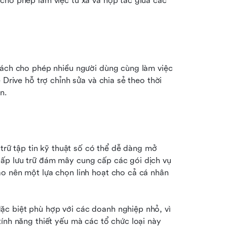
cho phép làm việc từ xa và hợp tác giữa các 
cách cho phép nhiều người dùng cùng làm việc 
Drive hỗ trợ chỉnh sửa và chia sẻ theo thời 
n.
 trữ tập tin kỹ thuật số có thể dễ dàng mở 
ấp lưu trữ đám mây cung cấp các gói dịch vụ 
o nên một lựa chọn linh hoạt cho cả cá nhân 
c biệt phù hợp với các doanh nghiệp nhỏ, vì 
ính năng thiết yếu mà các tổ chức loại này 