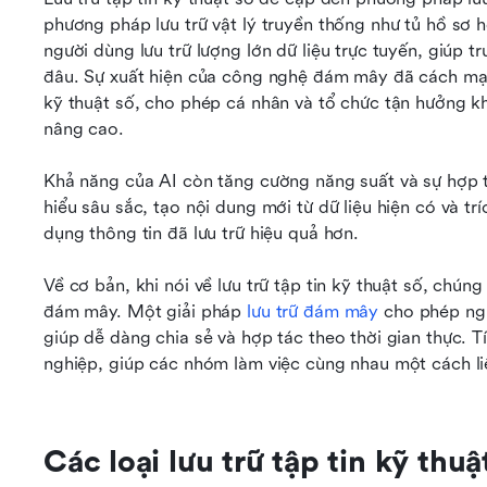
phương pháp lưu trữ vật lý truyền thống như tủ hồ sơ h
người dùng lưu trữ lượng lớn dữ liệu trực tuyến, giúp t
đâu. Sự xuất hiện của công nghệ đám mây đã cách mạng 
kỹ thuật số, cho phép cá nhân và tổ chức tận hưởng k
nâng cao.
Khả năng của AI còn tăng cường năng suất và sự hợp tá
hiểu sâu sắc, tạo nội dung mới từ dữ liệu hiện có và trí
dụng thông tin đã lưu trữ hiệu quả hơn.
Về cơ bản, khi nói về lưu trữ tập tin kỹ thuật số, chúng 
đám mây. Một giải pháp 
lưu trữ đám mây
 cho phép ngư
giúp dễ dàng chia sẻ và hợp tác theo thời gian thực. T
nghiệp, giúp các nhóm làm việc cùng nhau một cách liền
Các loại lưu trữ tập tin kỹ thu