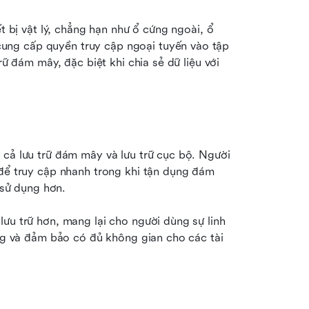
t bị vật lý, chẳng hạn như ổ cứng ngoài, ổ 
ung cấp quyền truy cập ngoại tuyến vào tập 
rữ đám mây, đặc biệt khi chia sẻ dữ liệu với 
 cả lưu trữ đám mây và lưu trữ cục bộ. Người 
 để truy cập nhanh trong khi tận dụng đám 
t sử dụng hơn.
ưu trữ hơn, mang lại cho người dùng sự linh 
ung và đảm bảo có đủ không gian cho các tài 