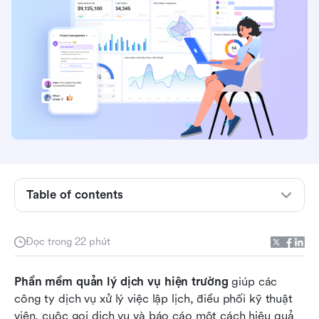
Phần mềm quản lý dịch vụ tại hiện trường là gì?
Table of contents
Các tính năng chính của phần mềm quản lý dịch
vụ tại trường tốt nhất
Đọc trong 22 phút
Hãy nhìn qua phần mềm quản lý dịch vụ trường
Phần mềm quản lý dịch vụ hiện trường
tốt nhất
 giúp các 
công ty dịch vụ xử lý việc lập lịch, điều phối kỹ thuật 
Top 10 phần mềm quản lý dịch vụ tại hiện trường
viên, cuộc gọi dịch vụ và báo cáo một cách hiệu quả 