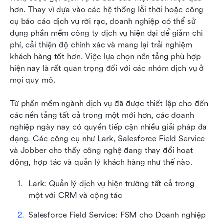
vào năm 2025
hơn. Thay vì dựa vào các hệ thống lỗi thời hoặc công 
cụ báo cáo dịch vụ rời rạc, doanh nghiệp có thể sử 
Cách chọn phần mềm quản lý dịch vụ tại hiện
dụng phần mềm công ty dịch vụ hiện đại để giảm chi 
trường phù hợp
phí, cải thiện độ chính xác và mang lại trải nghiệm 
khách hàng tốt hơn. Việc lựa chọn nền tảng phù hợp 
Câu hỏi thường gặp
hiện nay là rất quan trọng đối với các nhóm dịch vụ ở 
Các bài đọc liên quan
mọi quy mô.
Từ phần mềm ngành dịch vụ đã được thiết lập cho đến 
các nền tảng tất cả trong một mới hơn, các doanh 
nghiệp ngày nay có quyền tiếp cận nhiều giải pháp đa 
dạng. Các công cụ như Lark, Salesforce Field Service 
và Jobber cho thấy công nghệ đang thay đổi hoạt 
động, hợp tác và quản lý khách hàng như thế nào.
Lark: Quản lý dịch vụ hiện trường tất cả trong 
một với CRM và cộng tác
Salesforce Field Service: FSM cho Doanh nghiệp 