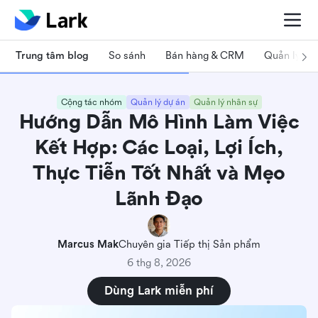
Trung tâm blog
So sánh
Bán hàng & CRM
Quản lý dự
Cộng tác nhóm
Quản lý dự án
Quản lý nhân sự
Hướng Dẫn Mô Hình Làm Việc
Kết Hợp: Các Loại, Lợi Ích,
Thực Tiễn Tốt Nhất và Mẹo
Lãnh Đạo
Marcus Mak
Chuyên gia Tiếp thị Sản phẩm
6 thg 8, 2026
Dùng Lark miễn phí