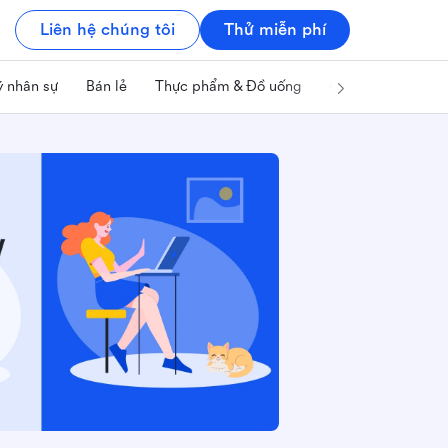
Liên hệ chúng tôi
Thử miễn phí
ý nhân sự
Bán lẻ
Thực phẩm & Đồ uống
Công nghệ & IT