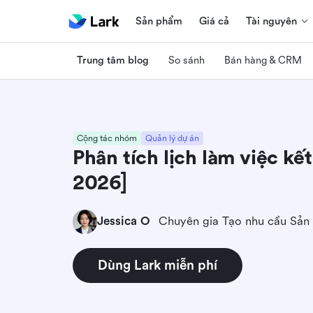
Sản phẩm
Giá cả
Tài nguyên
Trung tâm blog
So sánh
Bán hàng & CRM
Cộng tác nhóm
Quản lý dự án
Phân tích lịch làm việc kế
2026]
Jessica O
Chuyên gia Tạo nhu cầu Sản
Dùng Lark miễn phí