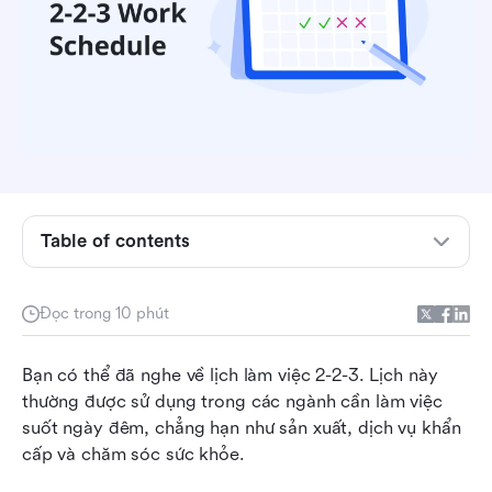
Table of contents
Lịch làm việc 2-2-3 là gì?
2-2-3 biến thể lịch làm việc
Đọc trong 10 phút
Những lợi ích và hạn chế của việc sử dụng lịch
Bạn có thể đã nghe về lịch làm việc 2-2-3. Lịch này 
làm việc 2-2-3 là gì?
thường được sử dụng trong các ngành cần làm việc 
Làm thế nào để chuyển công ty của bạn sang
suốt ngày đêm, chẳng hạn như sản xuất, dịch vụ khẩn 
lịch làm việc 2-2-3?
cấp và chăm sóc sức khỏe.