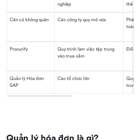
nghiệp
thẻ
Căn cứ không quân
Các công ty quy mô vừa
Phê duy
toán h
Procurify
Quy trình làm việc tập trung 
Đối ch
vào mua sắm
Quản lý Hóa đơn 
Các tổ chức lớn
Quy tr
SAP
trung,
Quản lý hóa đơn là gì?