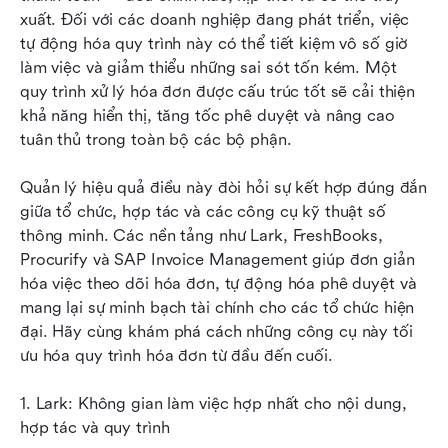
đơn bạn nên khám phá
xuất. Đối với các doanh nghiệp đang phát triển, việc 
tự động hóa quy trình này có thể tiết kiệm vô số giờ 
Tại sao việc quản lý hóa đơn lại quan trọng
làm việc và giảm thiểu những sai sót tốn kém. Một 
quy trình xử lý hóa đơn được cấu trúc tốt sẽ cải thiện 
Thực tiễn tốt nhất để quản lý hóa đơn hiệu quả
khả năng hiển thị, tăng tốc phê duyệt và nâng cao 
Kết luận
tuân thủ trong toàn bộ các bộ phận.
Câu hỏi thường gặp
Quản lý hiệu quả điều này đòi hỏi sự kết hợp đúng đắn 
giữa tổ chức, hợp tác và các công cụ kỹ thuật số 
Đọc liên quan
thông minh. Các nền tảng như Lark, FreshBooks, 
Procurify và SAP Invoice Management giúp đơn giản 
hóa việc theo dõi hóa đơn, tự động hóa phê duyệt và 
mang lại sự minh bạch tài chính cho các tổ chức hiện 
đại. Hãy cùng khám phá cách những công cụ này tối 
ưu hóa quy trình hóa đơn từ đầu đến cuối.
1. Lark: Không gian làm việc hợp nhất cho nội dung, 
hợp tác và quy trình