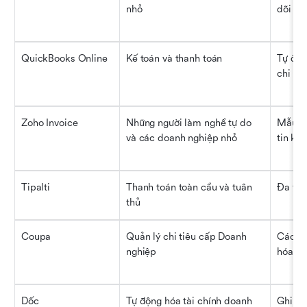
nhỏ
dõi th
QuickBooks Online
Kế toán và thanh toán
Tự độn
chi ph
Zoho Invoice
Những người làm nghề tự do 
Mẫu tù
và các doanh nghiệp nhỏ
tin kh
Tipalti
Thanh toán toàn cầu và tuân 
Đa tiền
thủ
Coupa
Quản lý chi tiêu cấp Doanh 
Các m
nghiệp
hóa đơ
Dốc
Tự động hóa tài chính doanh 
Ghi nh