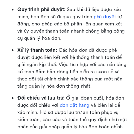
Quy trình phê duyệt:
 Sau khi dữ liệu được xác 
minh, hóa đơn sẽ đi qua quy trình 
phê duyệt
 tự 
động, cho phép các bộ phận liên quan xem xét 
và ủy quyền thanh toán nhanh chóng bằng công 
cụ quản lý hóa đơn.
Xử lý thanh toán:
 Các hóa đơn đã được phê 
duyệt được liên kết với hệ thống thanh toán để 
giải ngân kịp thời. Việc tích hợp với các nền tảng 
kế toán đảm bảo dòng tiền diễn ra suôn sẻ và 
theo dõi tài chính chính xác thông qua một nền 
tảng quản lý hóa đơn thống nhất.
Đối chiếu và lưu trữ:
 Ở giai đoạn cuối, hóa đơn 
được đối chiếu với 
đơn đặt hàng
 và biên lai để 
xác minh. Hồ sơ được lưu trữ an toàn phục vụ 
kiểm toán, báo cáo và tuân thủ quy định như một 
phần của giải pháp quản lý hóa đơn hoàn chỉnh.