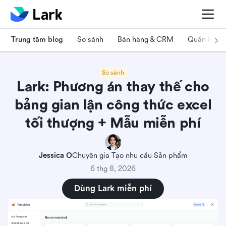
Trung tâm blog
So sánh
Bán hàng & CRM
Quản lý dự
So sánh
Lark: Phương án thay thế cho
bảng gian lận công thức excel
tối thượng + Mẫu miễn phí
Jessica O
Chuyên gia Tạo nhu cầu Sản phẩm
6 thg 8, 2026
Dùng Lark miễn phí