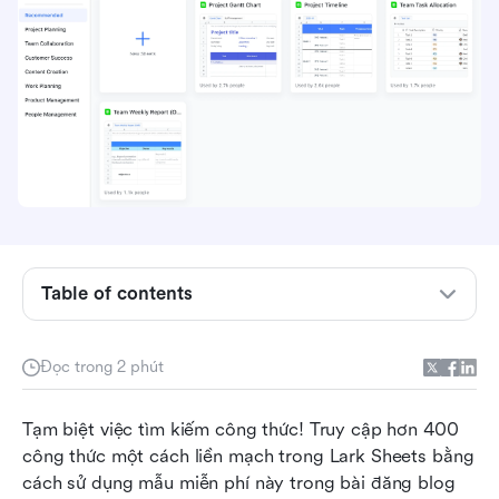
Table of contents
Hướng dẫn Công thức Lark Sheets Đầy đủ của
Đọc trong 2 phút
bạn
Vượt ra ngoài các công thức: Nâng cao sự hợp
Tạm biệt việc tìm kiếm công thức! Truy cập hơn 400 
tác với các tính năng của Lark Sheets
công thức một cách liền mạch trong Lark Sheets bằng 
cách sử dụng mẫu miễn phí này trong bài đăng blog 
Giải pháp toàn diện: Lark, ứng dụng siêu cấp