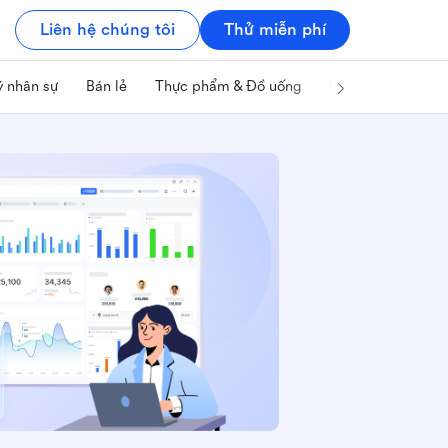
Liên hệ chúng tôi
Thử miễn phí
ý nhân sự
Bán lẻ
Thực phẩm & Đồ uống
Công nghệ & IT