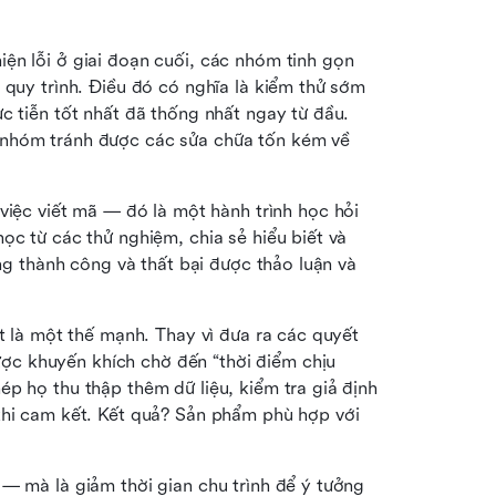
iện lỗi ở giai đoạn cuối, các nhóm tinh gọn 
 quy trình. Điều đó có nghĩa là kiểm thử sớm 
c tiễn tốt nhất đã thống nhất ngay từ đầu. 
 nhóm tránh được các sửa chữa tốn kém về 
 việc viết mã — đó là một hành trình học hỏi 
ọc từ các thử nghiệm, chia sẻ hiểu biết và 
ững thành công và thất bại được thảo luận và 
t là một thế mạnh. Thay vì đưa ra các quyết 
c khuyến khích chờ đến “thời điểm chịu 
p họ thu thập thêm dữ liệu, kiểm tra giả định 
khi cam kết. Kết quả? Sản phẩm phù hợp với 
— mà là giảm thời gian chu trình để ý tưởng 