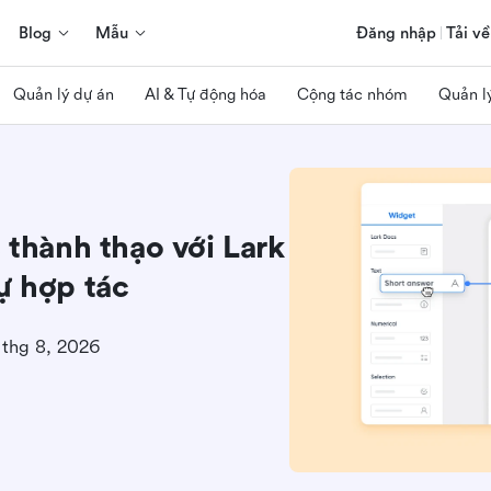
Blog
Mẫu
Đăng nhập
Tải về
Quản lý dự án
AI & Tự động hóa
Cộng tác nhóm
Quản l
 thành thạo với Lark
ự hợp tác
 thg 8, 2026