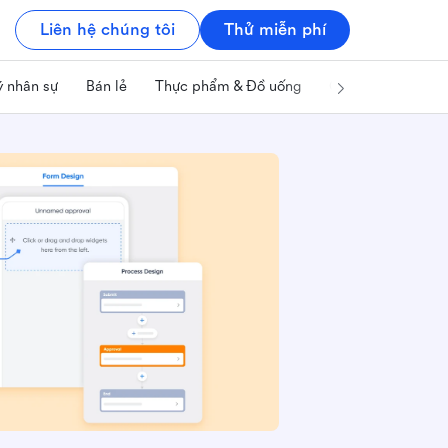
Liên hệ chúng tôi
Thử miễn phí
ý nhân sự
Bán lẻ
Thực phẩm & Đồ uống
Công nghệ & IT