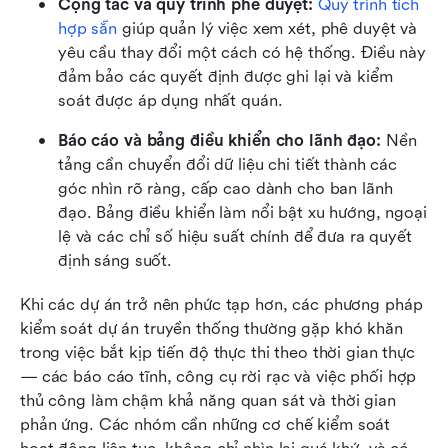
Cộng tác và quy trình phê duyệt: 
Quy trình tích 
hợp sẵn
 giúp quản lý việc xem xét, phê duyệt và 
yêu cầu thay đổi một cách có hệ thống. Điều này 
đảm bảo các quyết định được ghi lại và kiểm 
soát được áp dụng nhất quán.
Báo cáo và bảng điều khiển cho lãnh đạo: 
Nền 
tảng cần chuyển đổi dữ liệu chi tiết thành các 
góc nhìn rõ ràng, cấp cao dành cho ban lãnh 
đạo. Bảng điều khiển làm nổi bật xu hướng, ngoại 
lệ và các chỉ số hiệu suất chính để đưa ra quyết 
định sáng suốt.
Khi các dự án trở nên phức tạp hơn, các phương pháp 
kiểm soát dự án truyền thống thường gặp khó khăn 
trong việc bắt kịp tiến độ thực thi theo thời gian thực 
— các báo cáo tĩnh, công cụ rời rạc và việc phối hợp 
thủ công làm chậm khả năng quan sát và thời gian 
phản ứng. Các nhóm cần những cơ chế kiểm soát 