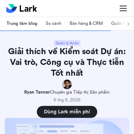
Trung tâm blog
So sánh
Bán hàng & CRM
Quản lý dự
Quản lý dự án
Giải thích về Kiểm soát Dự án:
Vai trò, Công cụ và Thực tiễn
Tốt nhất
Ryan Tanner
Chuyên gia Tiếp thị Sản phẩm
6 thg 8, 2026
Dùng Lark miễn phí
Kiểm soát dự án là gì?