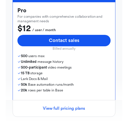
Pro
For companies with comprehensive collaboration and 
management needs
$12
  / user / month
Contact sales
Billed annually
500
 users max
Unlimited
 message history
500-participant
 video meetings
15 TB
 storage
Lark Docs & Mail
50k
 Base automation runs/month
20k
 rows per table in Base
View full pricing plans