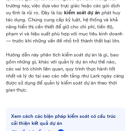
Kết luận
trường này, việc dựa vào trực giác hoặc các gói dịch 
vụ tĩnh là rủi ro. Đây là lúc 
kiểm soát dự án
 phát huy 
Câu hỏi thường gặp
tác dụng. Chúng cung cấp kỷ luật, hệ thống và khả 
năng hiển thị cần thiết để giữ cho chi phí, tiến độ, 
Đọc liên quan
phạm vi và hiệu suất phù hợp với mục tiêu kinh doanh 
— trước khi những vấn đề nhỏ trở thành thất bại lớn.
Hướng dẫn này phân tích kiểm soát dự án là gì, bao 
gồm những gì, khác với quản lý dự án như thế nào, 
các vai trò chính liên quan, quy trình thực hành tốt 
nhất và lý do tại sao các nền tảng như Lark ngày càng 
được sử dụng để quản lý kiểm soát dự án theo thời 
gian thực.
Xem cách các biện pháp kiểm soát có cấu trúc 
cải thiện kết quả dự án