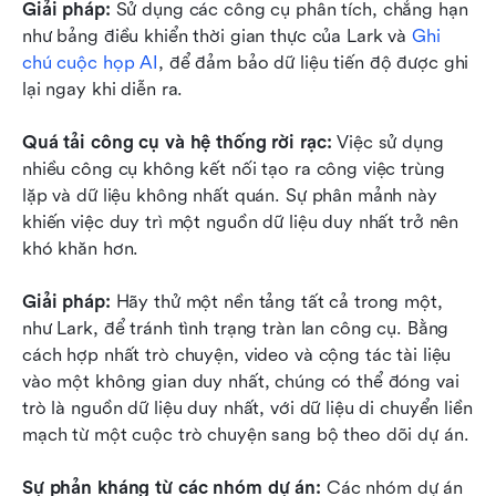
Giải pháp:
 Sử dụng các công cụ phân tích, chẳng hạn 
như bảng điều khiển thời gian thực của Lark và 
Ghi 
chú cuộc họp AI
, để đảm bảo dữ liệu tiến độ được ghi 
lại ngay khi diễn ra.
Quá tải công cụ và hệ thống rời rạc: 
Việc sử dụng 
nhiều công cụ không kết nối tạo ra công việc trùng 
lặp và dữ liệu không nhất quán. Sự phân mảnh này 
khiến việc duy trì một nguồn dữ liệu duy nhất trở nên 
khó khăn hơn.
Giải pháp: 
Hãy thử một nền tảng tất cả trong một, 
như Lark, để tránh tình trạng tràn lan công cụ. Bằng 
cách hợp nhất trò chuyện, video và cộng tác tài liệu 
vào một không gian duy nhất, chúng có thể đóng vai 
trò là nguồn dữ liệu duy nhất, với dữ liệu di chuyển liền 
mạch từ một cuộc trò chuyện sang bộ theo dõi dự án.
Sự phản kháng từ các nhóm dự án: 
Các nhóm dự án 