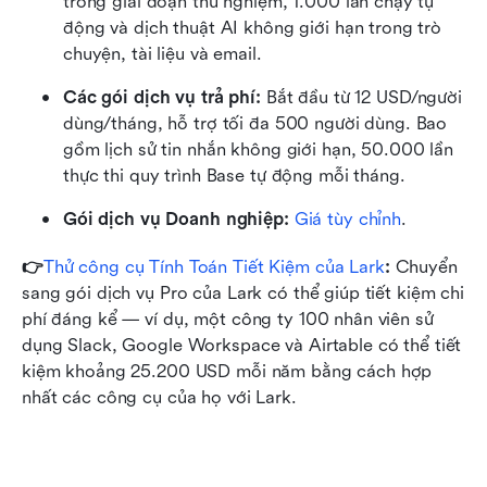
trong giai đoạn thử nghiệm, 1.000 lần chạy tự 
động và dịch thuật AI không giới hạn trong trò 
chuyện, tài liệu và email.
Các gói dịch vụ trả phí: 
Bắt đầu từ 12 USD/người 
dùng/tháng, hỗ trợ tối đa 500 người dùng. Bao 
gồm lịch sử tin nhắn không giới hạn, 50.000 lần 
thực thi quy trình Base tự động mỗi tháng.
Gói dịch vụ Doanh nghiệp:
 Giá tùy chỉnh
.
👉
Thử công cụ Tính Toán Tiết Kiệm của Lark
: 
Chuyển 
sang gói dịch vụ Pro của Lark có thể giúp tiết kiệm chi 
phí đáng kể — ví dụ, một công ty 100 nhân viên sử 
dụng Slack, Google Workspace và Airtable có thể tiết 
kiệm khoảng 25.200 USD mỗi năm bằng cách hợp 
nhất các công cụ của họ với Lark.