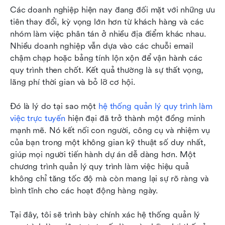
Các doanh nghiệp hiện nay đang đối mặt với những ưu 
công
tiên thay đổi, kỳ vọng lớn hơn từ khách hàng và các 
Chọn giải pháp quản lý quy trình làm việc trực
nhóm làm việc phân tán ở nhiều địa điểm khác nhau. 
tuyến hoàn hảo cho bạn như thế nào
Nhiều doanh nghiệp vẫn dựa vào các chuỗi email 
chậm chạp hoặc bảng tính lộn xộn để vận hành các 
8 hệ thống quản lý quy trình làm việc trực tuyến
quy trình then chốt. Kết quả thường là sự thất vọng, 
hàng đầu năm 2026: Tìm kiếm sự lựa chọn hoàn
lãng phí thời gian và bỏ lỡ cơ hội.
hảo của bạn
Đó là lý do tại sao một 
Xu hướng thế hệ tiếp theo trong các hệ thống
hệ thống quản lý quy trình làm 
việc trực tuyến
quản lý quy trình làm việc trực tuyến
 hiện đại đã trở thành một đồng minh 
mạnh mẽ. Nó kết nối con người, công cụ và nhiệm vụ 
Kết luận
của bạn trong một không gian kỹ thuật số duy nhất, 
giúp mọi người tiến hành dự án dễ dàng hơn. Một 
Câu hỏi thường gặp
chương trình quản lý quy trình làm việc hiệu quả 
không chỉ tăng tốc độ mà còn mang lại sự rõ ràng và 
Đọc thêm
bình tĩnh cho các hoạt động hàng ngày.
Tại đây, tôi sẽ trình bày chính xác hệ thống quản lý 