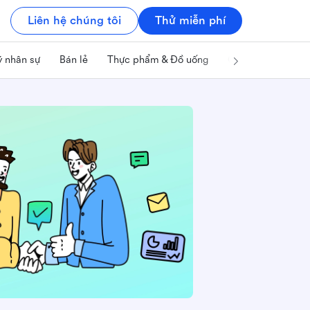
Liên hệ chúng tôi
Thử miễn phí
ý nhân sự
Bán lẻ
Thực phẩm & Đồ uống
Công nghệ & IT