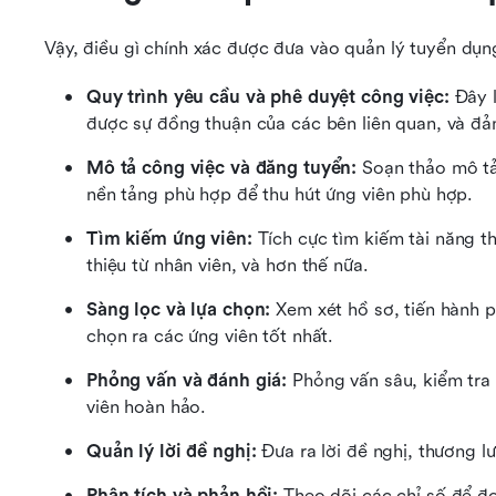
Vậy, điều gì chính xác được đưa vào quản lý tuyển dụn
Quy trình yêu cầu và phê duyệt công việc: 
Đây l
được sự đồng thuận của các bên liên quan, và đảm
Mô tả công việc và đăng tuyển: 
Soạn thảo mô tả
nền tảng phù hợp để thu hút ứng viên phù hợp.
Tìm kiếm ứng viên:
 Tích cực tìm kiếm tài năng t
thiệu từ nhân viên, và hơn thế nữa.
Sàng lọc và lựa chọn: 
Xem xét hồ sơ, tiến hành 
chọn ra các ứng viên tốt nhất.
Phỏng vấn và đánh giá:
 Phỏng vấn sâu, kiểm tra 
viên hoàn hảo.
Quản lý lời đề nghị: 
Đưa ra lời đề nghị, thương l
Phân tích và phản hồi: 
Theo dõi các chỉ số để đo