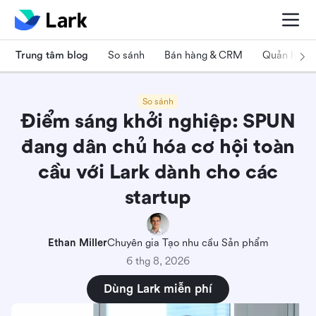
Trung tâm blog
So sánh
Bán hàng & CRM
Quản lý dự
So sánh
Điểm sáng khởi nghiệp: SPUN
đang dân chủ hóa cơ hội toàn
cầu với Lark dành cho các
startup
Ethan Miller
Chuyên gia Tạo nhu cầu Sản phẩm
6 thg 8, 2026
Dùng Lark miễn phí