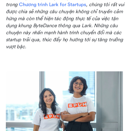
trong 
Chương trình Lark for Startups
, chúng tôi rất vui 
Tăng trưởng kể từ khi tham gia Lark for Startups
được chia sẻ những câu chuyện không chỉ truyền cảm 
SPUN sử dụng Lark như thế nào
hứng mà còn thể hiện tác động thực tế của việc tận 
dụng khung ByteDance thông qua Lark. Những câu 
chuyện này nhấn mạnh hành trình chuyển đổi mà các 
startup trải qua, thúc đẩy họ hướng tới sự tăng trưởng 
vượt bậc.