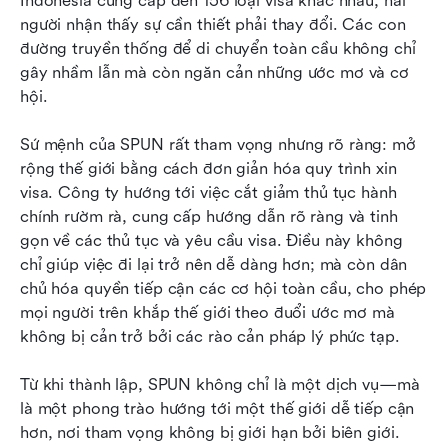
Indonesia cung cấp đến 156 loại visa khác nhau, hai 
người nhận thấy sự cần thiết phải thay đổi. Các con 
đường truyền thống để di chuyển toàn cầu không chỉ 
gây nhầm lẫn mà còn ngăn cản những ước mơ và cơ 
hội.
Sứ mệnh của SPUN rất tham vọng nhưng rõ ràng: mở 
rộng thế giới bằng cách đơn giản hóa quy trình xin 
visa. Công ty hướng tới việc cắt giảm thủ tục hành 
chính rườm rà, cung cấp hướng dẫn rõ ràng và tinh 
gọn về các thủ tục và yêu cầu visa. Điều này không 
chỉ giúp việc đi lại trở nên dễ dàng hơn; mà còn dân 
chủ hóa quyền tiếp cận các cơ hội toàn cầu, cho phép 
mọi người trên khắp thế giới theo đuổi ước mơ mà 
không bị cản trở bởi các rào cản pháp lý phức tạp.
Từ khi thành lập, SPUN không chỉ là một dịch vụ—mà 
là một phong trào hướng tới một thế giới dễ tiếp cận 
hơn, nơi tham vọng không bị giới hạn bởi biên giới. 