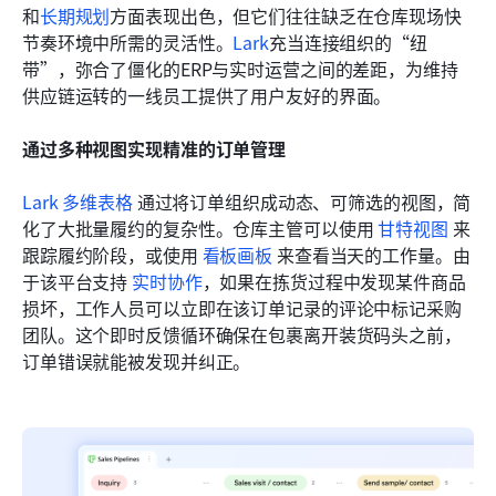
和
长期规划
方面表现出色，但它们往往缺乏在仓库现场快
节奏环境中所需的灵活性。
Lark
充当连接组织的“纽
带”，弥合了僵化的ERP与实时运营之间的差距，为维持
供应链运转的一线员工提供了用户友好的界面。
通过多种视图实现精准的订单管理
Lark 多维表格
 通过将订单组织成动态、可筛选的视图，简
化了大批量履约的复杂性。仓库主管可以使用 
甘特视图
 来
跟踪履约阶段，或使用 
看板画板
 来查看当天的工作量。由
于该平台支持 
实时协作
，如果在拣货过程中发现某件商品
损坏，工作人员可以立即在该订单记录的评论中标记采购
团队。这个即时反馈循环确保在包裹离开装货码头之前，
订单错误就能被发现并纠正。