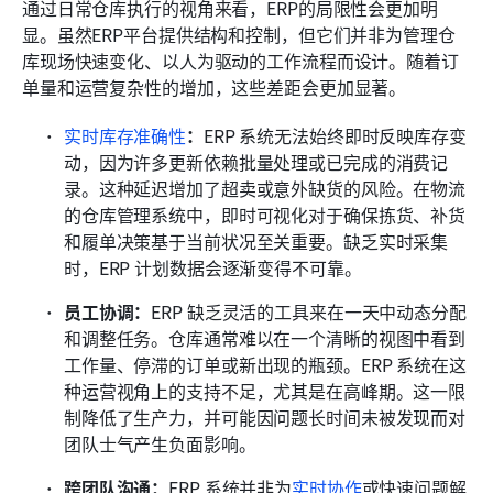
通过日常仓库执行的视角来看，ERP的局限性会更加明
显。虽然ERP平台提供结构和控制，但它们并非为管理仓
库现场快速变化、以人为驱动的工作流程而设计。随着订
单量和运营复杂性的增加，这些差距会更加显著。
实时库存准确性
：
ERP 系统无法始终即时反映库存变
动，因为许多更新依赖批量处理或已完成的消费记
录。这种延迟增加了超卖或意外缺货的风险。在物流
的仓库管理系统中，即时可视化对于确保拣货、补货
和履单决策基于当前状况至关重要。缺乏实时采集
时，ERP 计划数据会逐渐变得不可靠。
员工协调：
ERP 缺乏灵活的工具来在一天中动态分配
和调整任务。仓库通常难以在一个清晰的视图中看到
工作量、停滞的订单或新出现的瓶颈。ERP 系统在这
种运营视角上的支持不足，尤其是在高峰期。这一限
制降低了生产力，并可能因问题长时间未被发现而对
团队士气产生负面影响。
跨团队沟通：
ERP 系统并非为
实时协作
或快速问题解