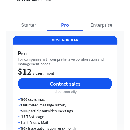
Starter
Pro
Enterprise
MOST POPULAR
Pro
For companies with comprehensive collaboration and 
management needs
$12
  / user / month
Contact sales
Billed annually
500
 users max
Unlimited
 message history
500-participant
 video meetings
15 TB
 storage
Lark Docs & Mail
50k
 Base automation runs/month