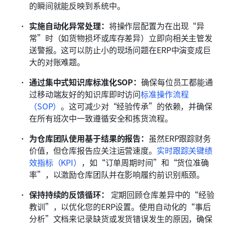
的瞬间就能反映到系统中。
实施自动化异常处理：
将操作层配置为在出现“异
常”时（如货物损坏或库存差异）立即向相关主管发
送警报。这可以防止小的现场问题在ERP中演变成巨
大的对账难题。
通过集中式知识库标准化SOP：
确保每位员工都能通
过移动端友好的知识库即时访问
标准操作流程
（SOP）
。这可减少对“经验传承”的依赖，并确保
在所有班次中一致遵循安全和拣货流程。
为仓库团队使用基于结果的报告：
虽然ERP跟踪财务
价值，但仓库报告应关注运营速度。
实时跟踪关键绩
效指标（KPI）
，如“订单周期时间”和“货位准确
率”，以激励仓库团队并在影响履约前识别瓶颈。
保持持续的反馈循环：
 定期回顾仓库差异中的“经验
教训”，以优化您的ERP设置。使用自动化的“事后
分析”文档来记录缺货或发货错误发生的原因，确保