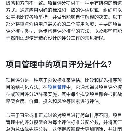
项目评分中的常见错误及匹配的解决方案
败感和方向不一致。
项目评分
提供了一种更有结构的前进
方式。通过应用明确的标准和一致的评估逻辑，组织可以
Lark 如何在真实组织中支持项目评分
公平地比较各项举措，并做出能够自信解释的决策。以下
部分将重点介绍用户最关心的三个实用领域：主要的项目
如何评估你的项目评分模型是否有效
评分模型类型、逐步构建评分模型的方法，以及那些可能
结论
悄然削弱即使是精心设计的评分工作的常见错误。
常见问题
相关阅读
项目管理中的项目评分是什么？
项目评分是一种基于预设标准来评估、比较和优先排序项
目的结构化方法。在
项目管理
中，它通常通过项目评分模
型或项目评分矩阵来实施，其中每个拟议项目都会根据战
略契合度、价值、投入和风险等因素进行评估。
与基于直觉或非正式讨论对项目进行简单排序不同，项目
管理中的评分模型会为每个评估标准分配分数，并将其汇
总为总体优先级分数。这使得权衡取舍更加明确，并让团