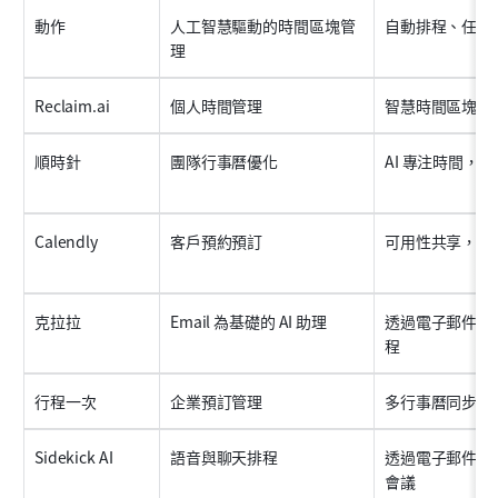
動作
人工智慧驅動的時間區塊管
自動排程、任務
理
Reclaim.ai
個人時間管理
智慧時間區塊管
順時針
團隊行事曆優化
AI 專注時間，
Calendly
客戶預約預訂
可用性共享，整
克拉拉
Email 為基礎的 AI 助理
透過電子郵件進
程
行程一次
企業預訂管理
多行事曆同步，
Sidekick AI
語音與聊天排程
透過電子郵件或
會議