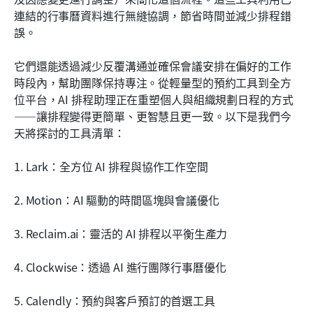
使用人工智慧排程助理的主要好處
連結的行事曆資料進行無縫協調，節省時間並減少排程錯
誤。
使用 AI 排程助理的最佳做法
它們還能透過減少反覆溝通並確保會議安排在偏好的工作
結論
時段內，幫助團隊保持專注。從輕量型的預約工具到全方
常見問題
位平台，AI 排程助理正在重塑個人與組織規劃日程的方式
——讓排程變得更簡單、更智慧且更一致。以下是我們今
相關閱讀
天將探討的工具清單：
1. Lark：全方位 AI 排程與協作工作空間
2. Motion：AI 驅動的時間區塊與會議優化
3. Reclaim.ai：靈活的 AI 排程以平衡生產力
4. Clockwise：透過 AI 進行團隊行事曆優化
5. Calendly：預約與客戶預訂的首選工具