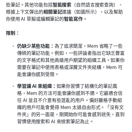
些筆記。其他功能包括
智能搜索
（自然語言搜索查詢）、
根據上下文彈出的
相關筆記
建議（如圖所示），以及幫助
你使用 AI 草擬或編輯筆記的
智能寫作
。 
限制：
仍缺少某些功能：
為了追求簡潔，Mem 省略了一些
傳統的筆記功能。例如，一些評論者指出它缺乏豐富
的文字格式和其他高級用戶期望的組織工具。如果你
需要在筆記中使用表格或深層文件夾結構，Mem 可
能會讓你感到受限。 
學習讓 AI 來組織：
如果你習慣了結構化的筆記風
格，Mem 的方法可能會讓你感到不適。它最適合信
任 AI 並且不介意有些混亂的用戶。偏好嚴格手動組
織的用戶可能會覺得 Mem 太過自由形式。「沒有文
件夾」的另一面是，剛開始你可能會感到迷失，直到
習慣使用搜索和 AI 來檢索筆記為止。