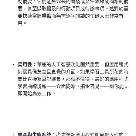
動摘要。它們能將冗長的會議或文件濃縮成簡潔的摘
要，甚至擷取提及的行動項目或待辦事項。這對於需
要快速掌握
重點
而無需逐字閱讀的忙碌人士非常有
用。
易用性：
華麗的人工智慧功能固然重要，但應用程式
仍需具備友善且直覺的介面。如果學習工具所花的時
間比直接寫筆記還長，那就不值得。最好的應用程式
學習曲線淺顯——介面簡潔、指令容易——讓你能立
即開始高效工作。
整合與生態系統：
考慮筆記應用程式如何融入你的工