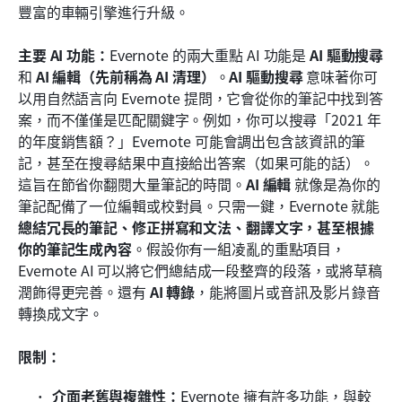
豐富的車輛引擎進行升級。
主要 AI 功能：
Evernote 的兩大重點 AI 功能是 
AI 驅動搜尋
和 
AI 編輯（先前稱為 AI 清理）
。
AI 驅動搜尋
 意味著你可
以用自然語言向 Evernote 提問，它會從你的筆記中找到答
案，而不僅僅是匹配關鍵字。例如，你可以搜尋「2021 年
的年度銷售額？」Evernote 可能會調出包含該資訊的筆
記，甚至在搜尋結果中直接給出答案（如果可能的話）。
這旨在節省你翻閱大量筆記的時間。
AI 編輯
 就像是為你的
筆記配備了一位編輯或校對員。只需一鍵，Evernote 就能 
總結冗長的筆記、修正拼寫和文法、翻譯文字，甚至根據
你的筆記生成內容
。假設你有一組凌亂的重點項目，
Evernote AI 可以將它們總結成一段整齊的段落，或將草稿
潤飾得更完善。還有 
AI 轉錄
，能將圖片或音訊及影片錄音
轉換成文字。
限制：
介面老舊與複雜性：
Evernote 擁有許多功能，與較