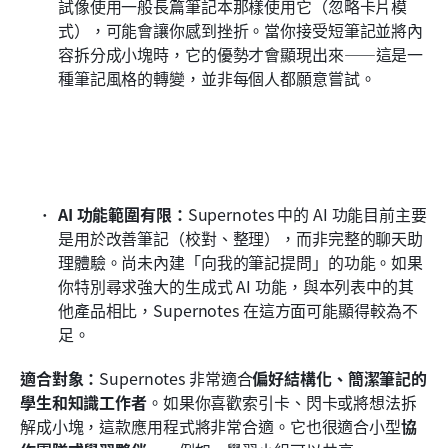
試像使用一般長篇筆記本那樣使用它（忽略卡片模
式），可能會讓你感到挫折。當你接受短筆記並將內
容拆分成小塊時，它的優勢才會顯現出來——這是一
種筆記風格的轉變，並非每個人都願意嘗試。
AI 功能範圍有限：
Supernotes 中的 AI 功能目前主要
是用於改善筆記（校對、整理），而非完整的聊天助
理體驗。尚未內建「向我的筆記提問」的功能。如果
你特別尋求強大的生成式 AI 功能，與本列表中的其
他產品相比，Supernotes 在這方面可能顯得較為不
足。
適合對象：
Supernotes 非常適合
偏好結構化、簡潔筆記的
學生和知識工作者
。如果你喜歡索引卡、閃卡或將想法拆
解成小塊，這款應用程式將非常合適。它也很適合小型
協