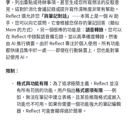
字
、列出重點或待辦事項，甚至生成您所寫想法的反駁意
見。這對於消化會議記錄或提升寫作清晰度非常有幫助。
Reflect 還允許您
「與筆記對話」
——本質上是一個 AI 助
手，您可以向它提問，它會根據您保存的筆記回答（類似 
Mem 的方式）。另一個很棒的功能是：
語音轉錄
。您可以
在 Reflect 中錄製語音備忘錄，並以高準確度轉錄，然後
由 AI 進行摘要。由於 Reflect 專注於個人使用，所有功能
都快速且集中於一處——即使在行動裝置上，您也能對筆
記使用 AI。
限制：
格式與功能有限：
為了追求極簡主義，Reflect 並沒
有所有花俏的功能。用戶指出
格式選項有限
——例
如，無法在筆記中建立表格，且某些進階格式或嵌入
功能也不可用。如果你需要一個功能強大的筆記編輯
器，Reflect 可能會顯得過於簡單。