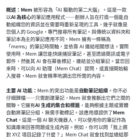
概述：Mem
 被形容為「AI 驅動的第二大腦」。這是一款
以
AI 為核心
的筆記應用程式——創辦人旨在打造一個能自
動組織您的資訊並在需要時重新呈現的工具，幾乎就像是
您個人的 Google，專門搜尋所有筆記。與傳統以資料夾和
筆記本為主的筆記應用不同，Mem 擁有一條稱為
「mems」的筆記時間軸，並依靠 AI 連結相關想法。實際
使用時，Mem 讓您能快速捕捉筆記，甚至透過簡訊或電子
郵件，然後其 AI 會在幕後標記、連結並分組筆記。當您回
來時，可以向 AI 助理（Mem Chat）提問，或直接開始輸
入搜尋，Mem 就會精準地調出您所需的內容。
主要 AI 功能：
Mem 的突出功能是
自動筆記組織
。你不必
仔細歸檔——只需創建筆記，Mem 就會推斷出它們之間的
關聯。它擁有
AI 生成的集合和標籤
，能夠根據主題或實體
自動將筆記分組，無需手動標記。該應用還提供了
Mem 
Chat
，這是一個 AI 聊天機器人，可以使用你的筆記作為
知識庫來回答問題或生成內容。例如，你可以問「我上週
對 XYZ 項目記錄了什麼？」Mem Chat 就會找到並總結那