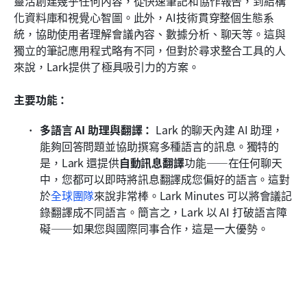
靈活創建幾乎任何內容，從快速筆記和協作報告，到結構
化資料庫和視覺心智圖。此外，AI技術貫穿整個生態系
統，協助使用者理解會議內容、數據分析、聊天等。這與
獨立的筆記應用程式略有不同，但對於尋求整合工具的人
來說，Lark提供了極具吸引力的方案。
主要功能：
多語言 AI 助理與翻譯：
 Lark 的聊天內建 AI 助理，
能夠回答問題並協助撰寫多種語言的訊息。獨特的
是，Lark 還提供
自動訊息翻譯
功能——在任何聊天
中，您都可以即時將訊息翻譯成您偏好的語言。這對
於
全球團隊
來說非常棒。Lark Minutes 可以將會議記
錄翻譯成不同語言。簡言之，Lark 以 AI 打破語言障
礙——如果您與國際同事合作，這是一大優勢。