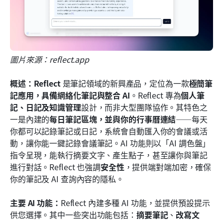
圖片來源：reflect.app
概述：Reflect
 是筆記領域的新興產品，定位為一款
極簡筆
記應用，具備網絡化筆記與整合 AI
。Reflect 專為
個人筆
記、日記及知識管理
設計，而非大型團隊協作。其特色之
一是內建的
每日筆記區塊，並與你的行事曆連結
——每天
你都可以記錄筆記或日記，系統會自動匯入你的會議或活
動，讓你能一鍵記錄會議筆記。AI 功能則以「AI 調色盤」
指令呈現，能執行摘要文字、產生點子，甚至讓你與筆記
進行對話。Reflect 也強調
安全性
，提供端對端加密，確保
你的筆記及 AI 查詢內容的隱私。
主要 AI 功能：
Reflect 內建多種 AI 功能，並提供預設提示
供您選擇。其中一些突出功能包括：
摘要筆記
、
改寫文