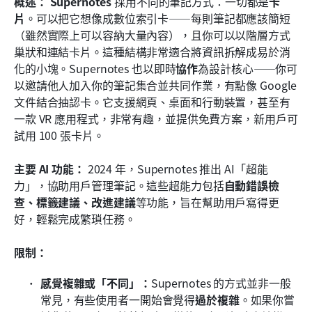
概述：
Supernotes
 採用不同的筆記方式：一切都是
卡
片
。可以把它想像成數位索引卡——每則筆記都應該簡短
（雖然實際上可以容納大量內容），且你可以以階層方式
巢狀和連結卡片。這種結構非常適合將資訊拆解成易於消
化的小塊。Supernotes 也以即時
協作
為設計核心——你可
以邀請他人加入你的筆記集合並共同作業，有點像 Google 
文件結合抽認卡。它支援網頁、桌面和行動裝置，甚至有
一款 VR 應用程式，非常有趣，並提供免費方案，新用戶可
試用 100 張卡片。
主要 AI 功能：
 2024 年，Supernotes 推出 AI「超能
力」，協助用戶管理筆記。這些超能力包括
自動錯誤檢
查、標籤建議、改進建議
等功能，旨在幫助用戶寫得更
好，輕鬆完成繁瑣任務。
限制：
感覺複雜或「不同」：
Supernotes 的方式並非一般
常見，有些使用者一開始會覺得
過於複雜
。如果你嘗