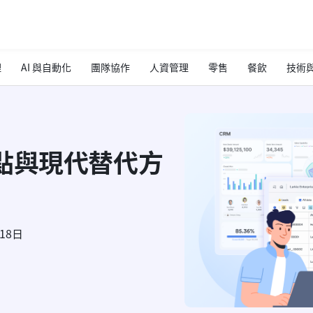
理
AI 與自動化
團隊協作
人資管理
零售
餐飲
技術與
點與現代替代方
月18日