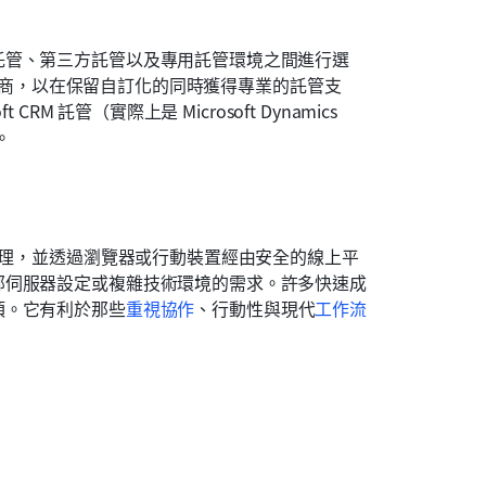
託管、第三方託管以及專用託管環境之間進行選
的供應商，以在保留自訂化的同時獲得專業的託管支
 託管（實際上是 Microsoft Dynamics 
。
管理，並透過瀏覽器或行動裝置經由安全的線上平
部伺服器設定或複雜技術環境的需求。許多快速成
項。它有利於那些
重視協作
、行動性與現代
工作流