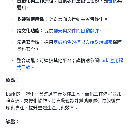
自動化與工作流程
：自動執行重複性任務，如
審核
與
通知。
多裝置適用性
：針對桌面與行動裝置皆優化。
跨文化功能
：提供
聊天與文件的自動翻譯
。
先進安全性
：採用
基於角色的權限與端對端加密
保障
資料安全。
整合功能
：可連接其他平台；詳情請參閱
Lark 應用程
式目錄
。
優點
： 
Lark 的一體化平台透過整合多種工具、簡化工作流程並加
強溝通，來優化協作。其直覺式設計幫助團隊保持組織有
序與專注，提升整體生產力與效率。
缺點
： 