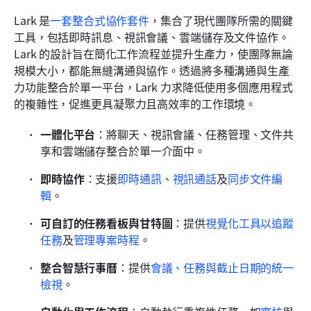
Lark 是
一套整合式協作套件
，集合了現代團隊所需的關鍵
工具，包括即時訊息、視訊會議、雲端儲存及文件協作。
Lark 的設計旨在簡化工作流程並提升生產力，使團隊無論
規模大小，都能無縫溝通與協作。透過將多種溝通與生產
力功能整合於單一平台，Lark 力求降低使用多個應用程式
的複雜性，促進更具凝聚力且高效率的工作環境。
一體化平台
：將聊天、視訊會議、任務管理、文件共
享和雲端儲存整合於單一介面中。
即時協作
：支援
即時通訊
、
視訊通話
及
同步文件編
輯
。
可自訂的任務看板與甘特圖
：提供
視覺化工具以追蹤
任務
及
管理專案時程
。
整合智慧行事曆
：提供
會議、任務與截止日期的統一
檢視
。