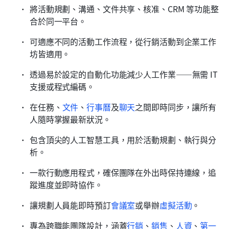
將活動規劃、溝通、文件共享、核准、CRM 等功能整
合於同一平台。
可適應不同的活動工作流程，從行銷活動到企業工作
坊皆適用。
透過易於設定的自動化功能減少人工作業——無需 IT 
支援或程式編碼。
在任務、
文件
、
行事曆
及
聊天
之間即時同步，讓所有
人隨時掌握最新狀況。
包含頂尖的人工智慧工具，用於活動規劃、執行與分
析。
一款行動應用程式，確保團隊在外出時保持連線，追
蹤進度並即時協作。
讓規劃人員能即時預訂
會議室
或舉辦
虛擬活動
。
專為跨職能團隊設計，涵蓋
行銷
、
銷售
、
人資
、
第一