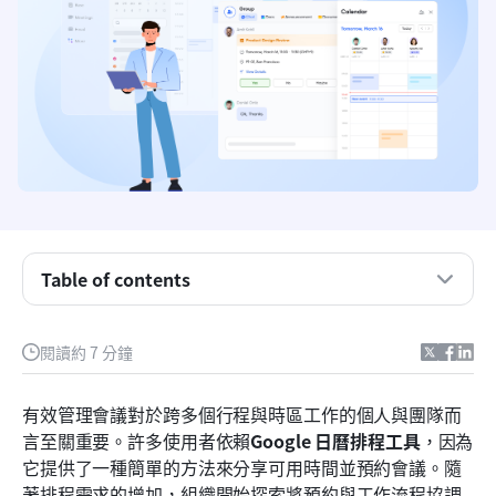
重點摘要：Google 日曆排程工具概覽
什麼是 Google 預約排程？
Google 日曆排程工具的主要功能
定價詳情：Google 日曆排程工具是免費的還是需要
付費
如何使用 Google 預約排程器
Table of contents
Google 日曆排程工具的優勢
閱讀約 7 分鐘
Google 日曆預約排程工具的限制
智慧替代方案：透過 Lark 的自動排程奪回你的時間
有效管理會議對於跨多個行程與時區工作的個人與團隊而
言至關重要。許多使用者依賴
Google 日曆排程工具
，因為
最終檢查清單：Lark 與 Google 日曆排程工具
它提供了一種簡單的方法來分享可用時間並預約會議。隨
結論
著排程需求的增加，組織開始探索將預約與工作流程協調