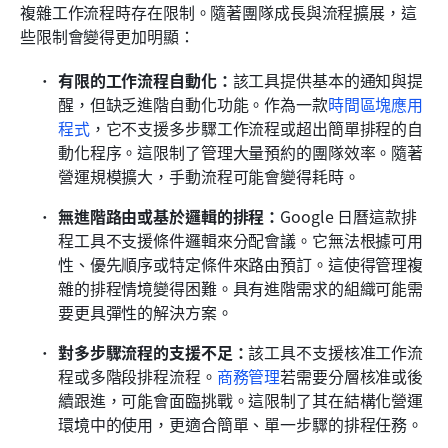
複雜工作流程時存在限制。隨著團隊成長與流程擴展，這
些限制會變得更加明顯：
有限的工作流程自動化：
該工具提供基本的通知與提
醒，但缺乏進階自動化功能。作為一款
時間區塊應用
程式
，它不支援多步驟工作流程或超出簡單排程的自
動化程序。這限制了管理大量預約的團隊效率。隨著
營運規模擴大，手動流程可能會變得耗時。
無進階路由或基於邏輯的排程：
Google 日曆這款排
程工具不支援條件邏輯來分配會議。它無法根據可用
性、優先順序或特定條件來路由預訂。這使得管理複
雜的排程情境變得困難。具有進階需求的組織可能需
要更具彈性的解決方案。
對多步驟流程的支援不足：
該工具不支援核准工作流
程或多階段排程流程。
商務管理
若需要分層核准或後
續跟進，可能會面臨挑戰。這限制了其在結構化營運
環境中的使用，更適合簡單、單一步驟的排程任務。