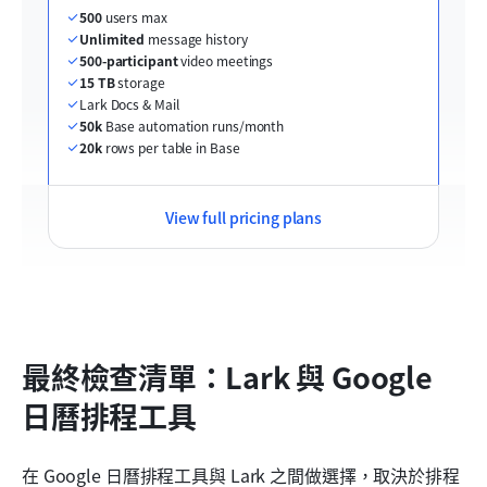
500
 users max
Unlimited
 message history
500-participant
 video meetings
15 TB
 storage
Lark Docs & Mail
50k
 Base automation runs/month
20k
 rows per table in Base
View full pricing plans
最終檢查清單：Lark 與 Google 
日曆排程工具
在 Google 日曆排程工具與 Lark 之間做選擇，取決於排程