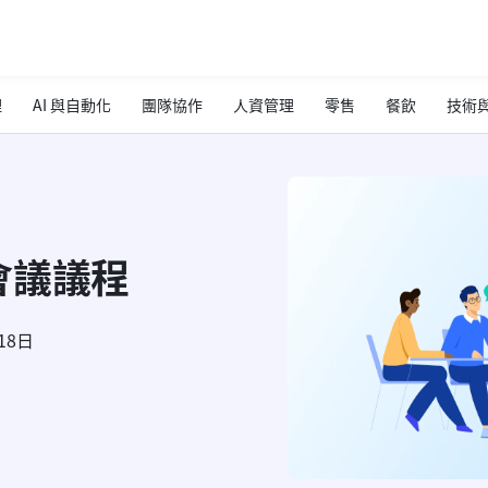
理
AI 與自動化
團隊協作
人資管理
零售
餐飲
技術與
會議議程
18日