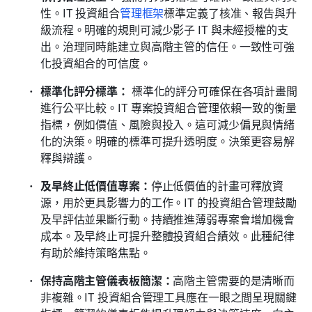
性。IT 投資組合
管理框架
標準定義了核准、報告與升
級流程。明確的規則可減少影子 IT 與未經授權的支
出。治理同時能建立與高階主管的信任。一致性可強
化投資組合的可信度。
標準化評分標準：
 標準化的評分可確保在各項計畫間
進行公平比較。IT 專案投資組合管理依賴一致的衡量
指標，例如價值、風險與投入。這可減少偏見與情緒
化的決策。明確的標準可提升透明度。決策更容易解
釋與辯護。
及早終止低價值專案：
停止低價值的計畫可釋放資
源，用於更具影響力的工作。IT 的投資組合管理鼓勵
及早評估並果斷行動。持續推進薄弱專案會增加機會
成本。及早終止可提升整體投資組合績效。此種紀律
有助於維持策略焦點。
保持高階主管儀表板簡潔：
高階主管需要的是清晰而
非複雜。IT 投資組合管理工具應在一眼之間呈現關鍵