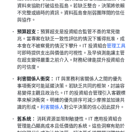
資料來協助打破這些孤島。若缺乏整合，決策將依賴
不完整或過時的資訊。資料孤島會削弱團隊間的信任
與協作。
預算超支：
預算超支是投資組合監管不善的常見徵
兆。當專案在缺乏一致性評估的情況下獲得批准，成
本會在不被察覺的情況下攀升。IT 投資組合
管理工具
可即時提供支出與價值的可視性。及早偵測能讓主管
在超支變得嚴重之前介入。財務紀律能提升投資組合
的可信度。
利害關係人衝突：
 IT 與業務利害關係人之間的優先
事項衝突可能延遲決策。若缺乏共同的框架，討論容
易變得主觀且政治化。IT 的投資組合管理引入客觀標
準來解決衝突。明確的優先排序可減少摩擦並加速共
識的形成。
利害關係人
對公平決策的信心因此提升。
舊系統：
 消耗資源並限制敏捷性。IT 應用投資組合
管理能凸顯高成本且低價值的系統。這些洞察有助於