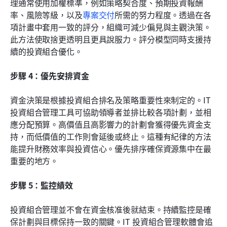
理通常使用加權標準，例如策略契合度、預期投資報酬
率、風險等級，以及
專案交付
所需的努力程度。透過在各
項計畫中套用一致的評分，組織可減少偏見與主觀決策。
此方法使取捨更透明且更具說服力。評分模型同時支援持
續的投資組合優化。
步驟 4：優先安排資金
資金決策是根據投資組合排名及策略重要性來制定的。IT 
投資組合管理工具可協助領導者並排比較各項計劃，並相
應分配預算。高價值且高影響力的計劃會獲得優先資金支
持，而低價值的工作則會延後或終止。這種有紀律的方法
能提升財務效率與投資信心。優先排序確保資源集中在最
重要的地方。
步驟 5：監控績效
投資組合管理並不會在資金核准後就結束。持續監控是確
保計劃與目標保持一致的關鍵。IT 投資組合管理軟體會追