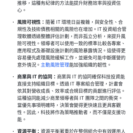
推移，這種有紀律的方法能提升財務效率與投資信
心。
風險可視性：
隨著 IT 環境日益複雜，與安全性、合
規性及技術債務相關的風險也在增加。IT 投資組合管
理軟體透過整體評估計劃，而非孤立分析，來提升風
險可視性。領導者可以使用一致的標準比較各專案、
應用程式及基礎設施計劃的風險暴露情況。這使得更
容易優先處理風險緩解工作，並避免可能中斷運營的
意外情況。
主動風險管理
能加強組織的韌性。
商業與 IT 的協同：
商業與 IT 的協同確保科技投資能
直接支持組織目標。透過 IT 專案組合管理，計畫會
依其對營收成長、效率或合規目標的貢獻進行評估。
這種協同能減少商業領導者與 IT 團隊之間的衝突。
當優先事項明確時，決策會變得更快速且更具客觀
性。因此，科技將作為策略推動者，而不僅是支援功
能。
資源平衡：
資源平衡著重於在整個組合中有效運用人