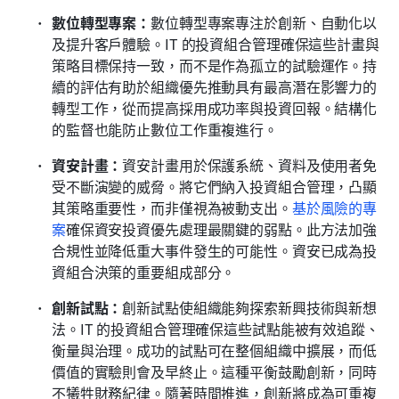
數位轉型專案：
數位轉型專案專注於創新、自動化以
及提升客戶體驗。IT 的投資組合管理確保這些計畫與
策略目標保持一致，而不是作為孤立的試驗運作。持
續的評估有助於組織優先推動具有最高潛在影響力的
轉型工作，從而提高採用成功率與投資回報。結構化
的監督也能防止數位工作重複進行。
資安計畫：
資安計畫用於保護系統、資料及使用者免
受不斷演變的威脅。將它們納入投資組合管理，凸顯
其策略重要性，而非僅視為被動支出。
基於風險的專
案
確保資安投資優先處理最關鍵的弱點。此方法加強
合規性並降低重大事件發生的可能性。資安已成為投
資組合決策的重要組成部分。
創新試點：
創新試點使組織能夠探索新興技術與新想
法。IT 的投資組合管理確保這些試點能被有效追蹤、
衡量與治理。成功的試點可在整個組織中擴展，而低
價值的實驗則會及早終止。這種平衡鼓勵創新，同時
不犧牲財務紀律。隨著時間推進，創新將成為可重複