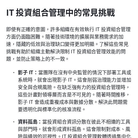
IT 投資組合管理中的常見挑戰
即使有正確的意圖，許多組織在有效執行 IT 投資組合管理
方面仍面臨困難。隨著技術環境的擴展與業務需求的加
速，隱藏的低效與治理缺口變得更加明顯。了解這些常見
挑戰有助於組織主動解決限制 IT 投資組合管理效能的問
題，並防止策略上的不一致。
影子 IT：
當團隊在沒有中央監管的情況下部署工具或
系統時，就會出現影子 IT。這會削弱治理能力並增加
安全與合規風險。在缺乏強有力的投資組合管理時，
這些計畫對領導層而言是不可見的。隨著時間推移，
影子 IT 會造成重複成本與數據分散。解決此問題需
要透明化與標準化的核准流程。
資料孤島：
當投資組合資訊分散在彼此不相連的工具
與部門時，就會形成資料孤島。這會限制對成本、風
險與績效的可視性。IT 投資組合管理軟體透過集中化