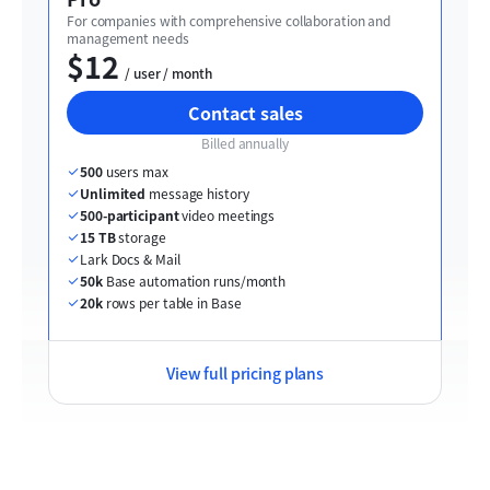
For companies with comprehensive collaboration and 
management needs
$12
  / user / month
Contact sales
Billed annually
500
 users max
Unlimited
 message history
500-participant
 video meetings
15 TB
 storage
Lark Docs & Mail
50k
 Base automation runs/month
20k
 rows per table in Base
View full pricing plans